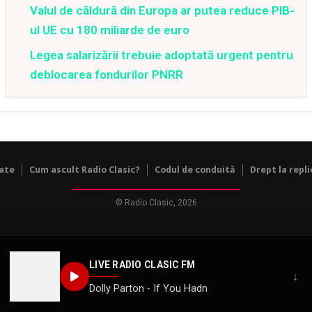
Valul de căldură din Europa ar putea reduce PIB-
ul UE cu 180 miliarde de euro
Legea salarizării trebuie adoptată urgent pentru
deblocarea fondurilor PNRR
tate
Cum ascult Radio Clasic?
Codul de conduită
Drept la repli
© Radio Clasic, 2026
LIVE RADIO CLASIC FM
↓
Dolly Parton - If You Hadn