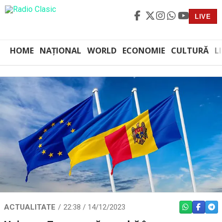
LIVE
HOME
NAȚIONAL
WORLD
ECONOMIE
CULTURĂ
L
ACTUALITATE
22:38 / 14/12/2023
WHATSAPP
FACEBO
TEL