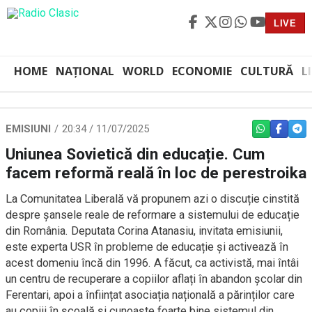
LIVE
HOME
NAȚIONAL
WORLD
ECONOMIE
CULTURĂ
L
EMISIUNI
20:34 / 11/07/2025
WHATSAPP
FACEBO
TEL
Uniunea Sovietică din educație. Cum
facem reformă reală în loc de perestroika
La Comunitatea Liberală vă propunem azi o discuție cinstită
despre șansele reale de reformare a sistemului de educație
din România. Deputata Corina Atanasiu, invitata emisiunii,
este experta USR în probleme de educație și activează în
acest domeniu încă din 1996. A făcut, ca activistă, mai întâi
un centru de recuperare a copiilor aflați în abandon școlar din
Ferentari, apoi a înființat asociația națională a părinților care
au copiii în școală și cunoaște foarte bine sistemul din