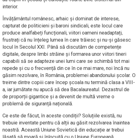
interior.
Învățământul românesc, arhaic și dominat de interese,
capturat de politicieni și baroni sindicali, este locul care
produce analfabeți funcționali, viitori oameni neadaptați,
frustrați că nu înțeleg lumea în care trăiesc și nu-și găsesc
locul în Secolul XXI.
Până să discutăm de competențe
digitale, despre limbi străine și formarea unor viitori tineri
capabili să se adapteze unei lumi care se schimbă tot mai
repede și cu o frecvență din ce în ce mai mare, noi încă nu
găsim rezolvare, în România, problemei abandonului școlar. O
treime dintre copiii care încep școala nu termină clasa a VIII-
a, iar jumătate nu apucă să dea Bacalaureatul. Dezastrul de
de proporții gigantice și a devenit de multă vreme o
problemă de siguranță națională.
Ce este de făcut, în aceste condiții? Soluțiile există, nu
trebuie inventate pentru că alții au găsit rezolvarea înaintea
noastră. Această Uniune Sovietică din educație ar trebui
lăsată să moară și înlocuită cu o Uniune Europeană.