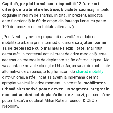
Capitală, pe platformă sunt disponibili 12 furnizori
diferiți de trotinete electrice, biciclete sau mașini
, toate
opțiunile în regim de sharing. În total, în prezent, aplicația
este funcțională în 60 de orașe din întreaga lume, cu peste
100 de furnizori de mobilitate alternativă.
„Prin Neobility ne-am propus să dezvoltăm soluții de
mobilitate urbană prin intermediul cărora
să ajutăm oamenii
să se deplaseze cu o mai mare flexibilitate
. Mai mult
decât atât, în contextul actual creat de criza medicală, este
necesar ca metodele de deplasare să fie cât mai sigure. Aici
va satisface nevoile clienților UrbanAir, un radar de mobilitate
alternativă care reunește toți furnizorii de
shared mobility
dintr-un oraș, astfel încât să avem la îndemână cel mai
apropiat vehicul în orice moment. În acest fel
mobilitatea
urbană alternativă poate deveni un segment integrat în
mod unitar, dedicat deplasărilor de zi cu zi
, pe care să ne
putem baza”, a declarat Mihai Rotaru, founder & CEO al
Neobility.