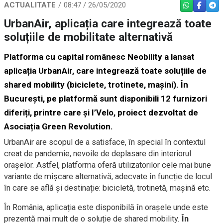
ACTUALITATE
08:47 / 26/05/2020
WHATSAPP
FACEBO
TEL
UrbanAir, aplicația care integrează toate
soluțiile de mobilitate alternativă
Platforma cu capital românesc Neobility a lansat
aplicația UrbanAir, care integrează toate soluțiile de
shared mobility (biciclete, trotinete, mașini). În
București, pe platformă sunt disponibili 12 furnizori
diferiți, printre care și I’Velo, proiect dezvoltat de
Asociația Green Revolution.
UrbanAir are scopul de a satisface, în special în contextul
creat de pandemie, nevoile de deplasare din interiorul
orașelor. Astfel, platforma oferă utilizatorilor cele mai bune
variante de mișcare alternativă, adecvate în funcție de locul
în care se află și destinație: bicicletă, trotinetă, mașină etc.
În România, aplicația este disponibilă în orașele unde este
prezentă mai mult de o soluție de shared mobility.
În