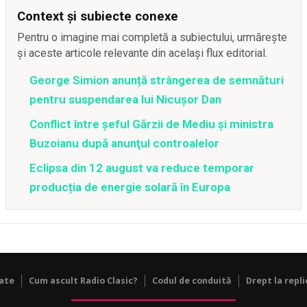
Context și subiecte conexe
Pentru o imagine mai completă a subiectului, urmărește
și aceste articole relevante din același flux editorial.
George Simion anunță strângerea de semnături
pentru suspendarea lui Nicușor Dan
Conflict între şeful Gărzii de Mediu şi ministra
Buzoianu după anunţul controalelor
Eclipsa din 12 august va reduce temporar
producția de energie solară în Europa
tate
Cum ascult Radio Clasic?
Codul de conduită
Drept la repli