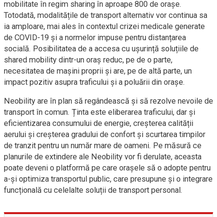
mobilitate în regim sharing în aproape 800 de orașe.
Totodată, modalitățile de transport alternativ vor continua sa
ia amploare, mai ales în contextul crizei medicale generate
de COVID-19 și a normelor impuse pentru distanțarea
socială. Posibilitatea de a accesa cu ușurință soluțiile de
shared mobility dintr-un oraș reduc, pe de o parte,
necesitatea de mașini proprii și are, pe de altă parte, un
impact pozitiv asupra traficului și a poluării din orașe.
Neobility are în plan să regândească şi să rezolve nevoile de
transport în comun. Ținta este eliberarea traficului, dar și
eficientizarea consumului de energie, creşterea calității
aerului și creşterea gradului de confort şi scurtarea timpilor
de tranzit pentru un număr mare de oameni. Pe măsură ce
planurile de extindere ale Neobility vor fi derulate, aceasta
poate deveni o platformă pe care oraşele să o adopte pentru
a-şi optimiza transportul public, care presupune şi o integrare
funcțională cu celelalte soluții de transport personal.