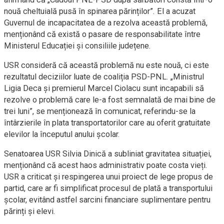
nouă cheltuială pusă în spinarea părinților”. El a acuzat
Guvernul de incapacitatea de a rezolva această problemă,
menționând că există o pasare de responsabilitate între
Ministerul Educației și consiliile județene.
USR consideră că această problemă nu este nouă, ci este
rezultatul deciziilor luate de coaliția PSD-PNL. „Ministrul
Ligia Deca și premierul Marcel Ciolacu sunt incapabili să
rezolve o problemă care le-a fost semnalată de mai bine de
trei luni”, se menționează în comunicat, referindu-se la
întârzierile în plata transportatorilor care au oferit gratuitate
elevilor la începutul anului școlar.
Senatoarea USR Silvia Dinică a subliniat gravitatea situației,
menționând că acest haos administrativ poate costa vieți.
USR a criticat și respingerea unui proiect de lege propus de
partid, care ar fi simplificat procesul de plată a transportului
școlar, evitând astfel sarcini financiare suplimentare pentru
părinți și elevi.