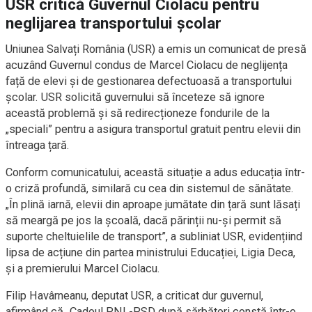
USR critică Guvernul Ciolacu pentru
neglijarea transportului școlar
Uniunea Salvați România (USR) a emis un comunicat de presă
acuzând Guvernul condus de Marcel Ciolacu de neglijența
față de elevi și de gestionarea defectuoasă a transportului
școlar. USR solicită guvernului să înceteze să ignore
această problemă și să redirecționeze fondurile de la
„speciali” pentru a asigura transportul gratuit pentru elevii din
întreaga țară.
Conform comunicatului, această situație a adus educația într-
o criză profundă, similară cu cea din sistemul de sănătate.
„În plină iarnă, elevii din aproape jumătate din țară sunt lăsați
să meargă pe jos la școală, dacă părinții nu-și permit să
suporte cheltuielile de transport”, a subliniat USR, evidențiind
lipsa de acțiune din partea ministrului Educației, Ligia Deca,
și a premierului Marcel Ciolacu.
Filip Havârneanu, deputat USR, a criticat dur guvernul,
afirmând că „Cadoul PNL-PSD după sărbători constă într-o