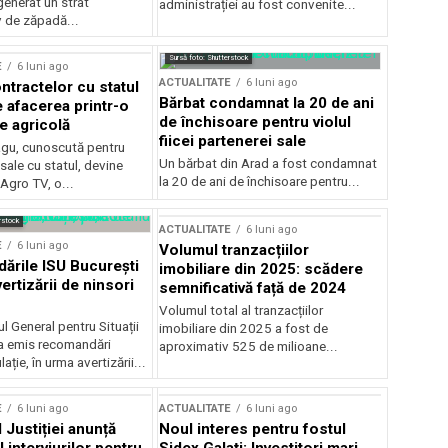
generat un strat
administrației au fost convenite...
v de zăpadă...
Sursă foto: Shutterstock
E
6 luni ago
ACTUALITATE
6 luni ago
ntractelor cu statul
Bărbat condamnat la 20 de ani
e afacerea printr-o
de închisoare pentru violul
e agricolă
fiicei partenerei sale
gu, cunoscută pentru
Un bărbat din Arad a fost condamnat
sale cu statul, devine
la 20 de ani de închisoare pentru...
 Agro TV, o...
rstock
ACTUALITATE
6 luni ago
E
6 luni ago
Volumul tranzacțiilor
rile ISU București
imobiliare din 2025: scădere
ertizării de ninsori
semnificativă față de 2024
Volumul total al tranzacțiilor
l General pentru Situații
imobiliare din 2025 a fost de
a emis recomandări
aproximativ 525 de milioane...
ție, în urma avertizării...
E
6 luni ago
ACTUALITATE
6 luni ago
 Justiției anunță
Noul interes pentru fostul