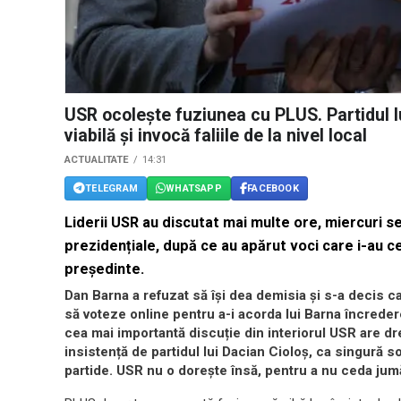
USR ocolește fuziunea cu PLUS. Partidul l
viabilă și invocă faliile de la nivel local
ACTUALITATE
14:31
TELEGRAM
WHATSAPP
FACEBOOK
Liderii USR au discutat mai multe ore, miercuri s
prezidențiale, după ce au apărut voci care i-au ce
președinte.
Dan Barna a refuzat să își dea demisia și s-a decis c
să voteze online pentru a-i acorda lui Barna încreder
cea mai importantă discuție din interiorul USR are d
insistență de partidul lui Dacian Cioloș, ca singură sol
partide. USR nu o dorește însă, pentru a nu ceda jum