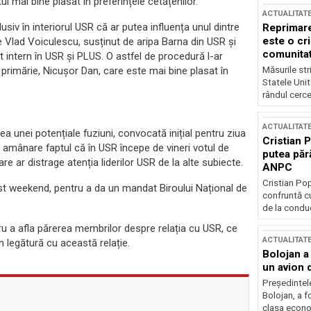
 mai bine plasat în preferințele cetățenilor.
ACTUALITAT
usiv în interiorul USR că ar putea influența unul dintre
Reprimare
este o cri
e Vlad Voiculescu, susținut de aripa Barna din USR și
comunitate
t intern în USR și PLUS. O astfel de procedură l-ar
Măsurile stri
a primărie, Nicușor Dan, care este mai bine plasat în
Statele Unit
rândul cerce
ACTUALITAT
nei potențiale fuziuni, convocată inițial pentru ziua
Cristian 
 amânare faptul că în USR începe de vineri votul de
putea păr
re ar distrage atenția liderilor USR de la alte subiecte.
ANPC
Cristian Po
st weekend, pentru a da un mandat Biroului Național de
confruntă cu
de la conduc
ru a afla părerea membrilor despre relația cu USR, ce
ACTUALITAT
n legătură cu această relație.
Bolojan a
un avion d
Președintele
Bolojan, a f
clasa econom