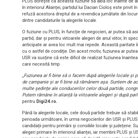
PLUS dorește ca această fuziune să aibă loc înainte de aleg
în interiorul Alianței, partidul lui Dacian Cioloș este privit
refuză acestora dreptul de a revendica jumătate din locuri
dintre candidaturile la alegerile locale.
O fuziune cu PLUS, în funcție de negocieri, ar putea să as
partid, dar și pentru viitoarele alegeri de anul viitor, în sp
anticipate ar avea loc mult mai repede. Această paritate î
cu o astfel de condiție. Din acest motiv, fuziunea ar putea
USR va susține că este dificil de realizat fuziunea înaintea
care necesită timp.
„Fuziunea ar fi bine să o facem după alegerile locale și 
de campanie și ar fi bine să rămânem așa. Suntem de aco
multe ședințe ale conducerilor celor două partide, congr
Putem rămâne în alianță la viitoarele alegeri și după par
pentru
Digi24.ro.
Până la alegerile locale, cele două partide trebuie să sta
perioada următoare, în urma negocierilor din USR și PLUS t
candidații pentru primării și consiliile locale și județene. S
alegeri primare în interiorul alianței, iar membrii PLUS și U