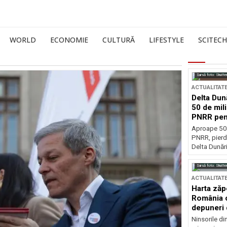
WORLD
ECONOMIE
CULTURĂ
LIFESTYLE
SCITECH
Sursă foto: Shutte
ACTUALITAT
Delta Dun
50 de mil
PNRR pen
esențiale
Aproape 50 
PNRR, pierdu
Delta Dunării
Sursă foto: Shutte
ACTUALITAT
Harta zăp
România c
depuneri 
Ninsorile di