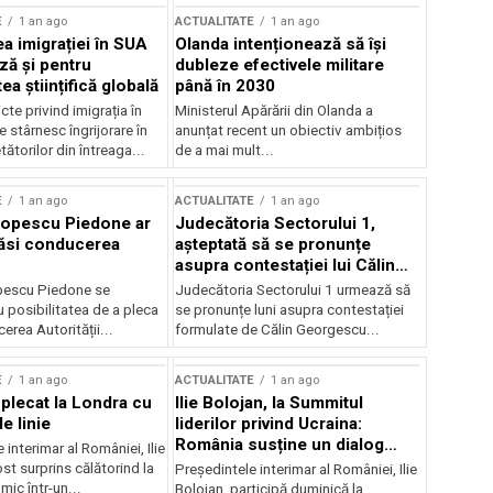
E
1 an ago
ACTUALITATE
1 an ago
a imigrației în SUA
Olanda intenționează să își
ză și pentru
dubleze efectivele militare
a științifică globală
până în 2030
cte privind imigrația în
Ministerul Apărării din Olanda a
e stârnesc îngrijorare în
anunțat recent un obiectiv ambițios
tătorilor din întreaga...
de a mai mult...
E
1 an ago
ACTUALITATE
1 an ago
Popescu Piedone ar
Judecătoria Sectorului 1,
ăsi conducerea
așteptată să se pronunțe
asupra contestației lui Călin
Georgescu privind controlul
pescu Piedone se
Judecătoria Sectorului 1 urmează să
judiciar
 posibilitatea de a pleca
se pronunțe luni asupra contestației
erea Autorității...
formulate de Călin Georgescu...
E
1 an ago
ACTUALITATE
1 an ago
 plecat la Londra cu
Ilie Bolojan, la Summitul
e linie
liderilor privind Ucraina:
România susține un dialog
 interimar al României, Ilie
transatlantic pentru securitate
ost surprins călătorind la
Președintele interimar al României, Ilie
și stabilitate
ic într-un...
Bolojan, participă duminică la