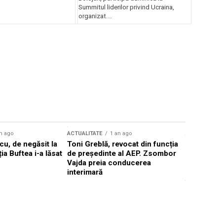
Summitul liderilor privind Ucraina,
organizat...
n ago
ACTUALITATE
1 an ago
ACTUALITATE
u, de negăsit la
Toni Greblă, revocat din funcția
Ilie Boloj
ția Buftea i-a lăsat
de președinte al AEP. Zsombor
alegerilor
Vajda preia conducerea
constituți
interimară
concentră
viitoarelo