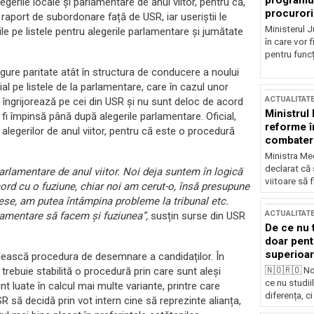
programul
erile locale și parlamentare de anul viitor, pentru că,
procurori
 în raport de subordonare față de USR, iar useriștii le
Ministerul Ju
le pe listele pentru alegerile parlamentare și jumătate
în care vor f
pentru funcți
igure paritate atât în structura de conducere a noului
ecial pe listele de la parlamentare, care în cazul unor
ACTUALITAT
i îngrijorează pe cei din USR și nu sunt deloc de acord
Ministrul
 fi împinsă până după alegerile parlamentare. Oficial,
reforme î
 alegerilor de anul viitor, pentru că este o procedură
combaterea
Ministra Med
declarat că
parlamentare de anul viitor. Noi deja suntem în logică
viitoare să 
rd cu o fuziune, chiar noi am cerut-o, însă presupune
ese, am putea întâmpina probleme la tribunal etc.
ACTUALITAT
lamentare să facem și fuziunea”,
susțin surse din USR
De ce nu 
doar pentr
superioar
bilească procedura de desemnare a candidaților. În
🇳🇴🇷🇴 No
rebuie stabilită o procedură prin care sunt aleși
ce nu studii
unt luate în calcul mai multe variante, printre care
diferența, ci
SR să decidă prin vot intern cine să reprezinte alianța,