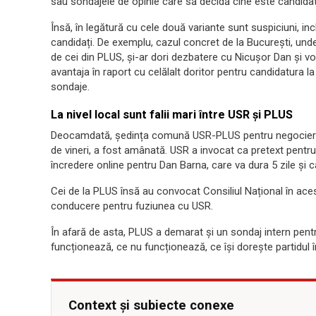
sau sondajele de opinie care să decidă cine este candidatul
Însă, în legătură cu cele două variante sunt suspiciuni, incl
candidați. De exemplu, cazul concret de la București, und
de cei din PLUS, și-ar dori dezbatere cu Nicușor Dan și vo
avantaja în raport cu celălalt doritor pentru candidatura l
sondaje.
La nivel local sunt falii mari între USR și PLUS
Deocamdată, ședința comună USR-PLUS pentru negocierea u
de vineri, a fost amânată. USR a invocat ca pretext pentru
încredere online pentru Dan Barna, care va dura 5 zile și ca
Cei de la PLUS însă au convocat Consiliul Național în ace
conducere pentru fuziunea cu USR.
În afară de asta, PLUS a demarat și un sondaj intern pent
funcționează, ce nu funcționează, ce își dorește partidul î
Context și subiecte conexe