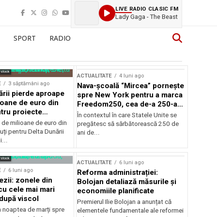
LIVE RADIO CLASIC FM
Lady Gaga - The Beast
SPORT
RADIO
rstock
ACTUALITATE
4 luni ago
E
3 săptămâni ago
Nava-școală “Mircea” pornește
ării pierde aproape
spre New York pentru a marca
ioane de euro din
Freedom250, cea de-a 250-a
tru proiecte
aniversare a Statelor Unite
În contextul în care Statele Unite se
de milioane de euro din
pregătesc să sărbătorească 250 de
ți pentru Delta Dunării
ani de...
...
rstock
ACTUALITATE
6 luni ago
E
6 luni ago
Reforma administrației:
ezii: zonele din
Bolojan detaliază măsurile și
u cele mai mari
economiile planificate
după viscol
Premierul Ilie Bolojan a anunțat că
n noaptea de marți spre
elementele fundamentale ale reformei