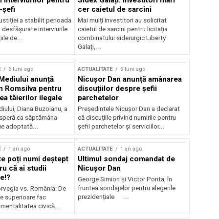
 interviurilor pentru
Sidex Galați: Investitori mari
-șefi
cer caietul de sarcini
stiției a stabilit perioada
Mai mulți investitori au solicitat
i desfășurate interviurile
caietul de sarcini pentru licitația
ile de...
combinatului siderurgic Liberty
Galați,...
E
6 luni ago
ACTUALITATE
6 luni ago
 Mediului anunță
Nicușor Dan anunță amânarea
n Romsilva pentru
discuțiilor despre șefii
 tăierilor ilegale
parchetelor
iului, Diana Buzoianu, a
Președintele Nicușor Dan a declarat
 speră ca săptămâna
că discuțiile privind numirile pentru
fie adoptată...
șefii parchetelor și serviciilor...
E
1 an ago
ACTUALITATE
1 an ago
te poți numi deștept
Ultimul sondaj comandat de
u că ai studii
Nicușor Dan
e!?
George Simion și Victor Ponta, în
fruntea sondajelor pentru alegerile
rvegia vs. România: De
prezidențiale ...
le superioare fac
 mentalitatea civică...