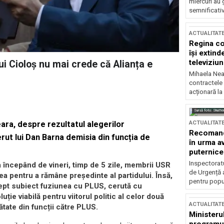
miercuri au 
semnificati
ACTUALITAT
Regina co
își extind
televiziun
ui Cioloș nu mai crede că Alianța e
Mihaela Nea
contractele 
acționară la
Sursă foto: Shutte
ACTUALITAT
eara, despre rezultatul alegerilor
Recomandă
rut lui Dan Barna demisia din funcția de
în urma av
puternice
Inspectoratu
a începând de vineri, timp de 5 zile, membrii USR
de Urgență 
ea pentru a rămâne președinte al partidului. Însă,
pentru popula
rept subiect fuziunea cu PLUS, cerută cu
uție viabilă pentru viitorul politic al celor două
ACTUALITAT
ătate din funcții către PLUS.
Ministerul