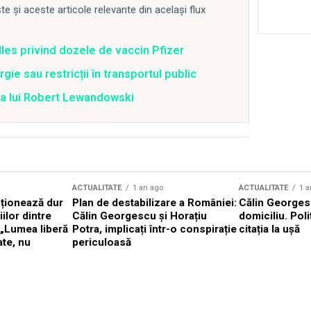
 și aceste articole relevante din același flux
lles privind dozele de vaccin Pfizer
ie sau restricții în transportul public
ea lui Robert Lewandowski
ACTUALITATE
1 an ago
ACTUALITATE
1 a
cționează dur
Plan de destabilizare a României:
Călin Georgesc
ilor dintre
Călin Georgescu și Horațiu
domiciliu. Poli
 „Lumea liberă
Potra, implicați într-o conspirație
citația la ușă
ate, nu
periculoasă