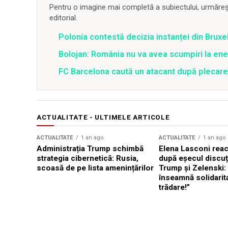
Pentru o imagine mai completă a subiectului, urmărește
editorial.
Polonia contestă decizia instanței din Bruxe
Bolojan: România nu va avea scumpiri la energ
FC Barcelona caută un atacant după plecar
ACTUALITATE - ULTIMELE ARTICOLE
ACTUALITATE
1 an ago
ACTUALITATE
1 an ago
Administrația Trump schimbă
Elena Lasconi rea
strategia cibernetică: Rusia,
după eșecul discuți
scoasă de pe lista amenințărilor
Trump și Zelenski:
înseamnă solidarit
trădare!”