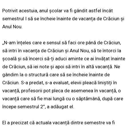
Potrivit acestuia, anul școlar va fi gândit astfel încât
semestrul I să se încheie înainte de vacanța de Crăciun și
Anul Nou.
„N-am înțeles care e sensul să faci ore până de Crăciun,
să intri în vacanța de Crăciun și Anul Nou, să te întorci la
școală și să încerci să-ți aduci aminte ce ai învățat înainte
de Crăciun, să iei note și apoi să intri în altă vacanță. Ne
gândim la o structură care să se încheie înainte de
Crăciun. S-a predat, s-a evaluat, elevii pleacă liniștiți în
vacanță, profesorii pot pleca de asemenea în vacanță, o
vacanță care să fie mai lungă cu o săptămână, după care
începe semestrul 2”, a adăugat el.
El a precizat că actuala vacanță dintre semestre va fi