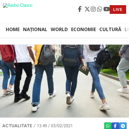
LIVE
HOME
NAȚIONAL
WORLD
ECONOMIE
CULTURĂ
L
ACTUALITATE
13:49 / 03/02/2021
WHATSAPP
FACEBO
TEL