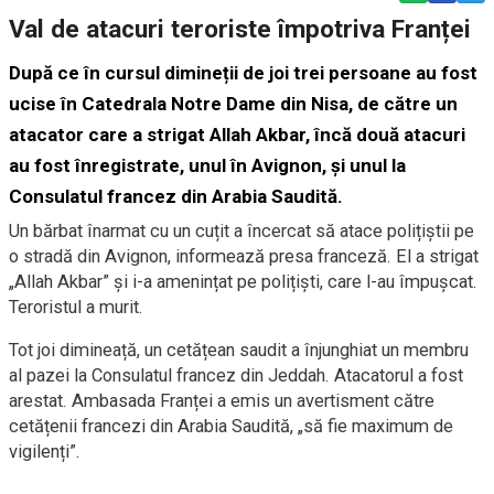
Val de atacuri teroriste împotriva Franței
După ce în cursul dimineții de joi trei persoane au fost
ucise în Catedrala Notre Dame din Nisa, de către un
atacator care a strigat Allah Akbar, încă două atacuri
au fost înregistrate, unul în Avignon, și unul la
Consulatul francez din Arabia Saudită.
Un bărbat înarmat cu un cuțit a încercat să atace polițiștii pe
o stradă din Avignon, informează presa franceză. El a strigat
„Allah Akbar” și i-a amenințat pe polițiști, care l-au împușcat.
Teroristul a murit.
Tot joi dimineață, un cetățean saudit a înjunghiat un membru
al pazei la Consulatul francez din Jeddah. Atacatorul a fost
arestat. Ambasada Franței a emis un avertisment către
cetățenii francezi din Arabia Saudită, „să fie maximum de
vigilenți”.