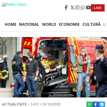
LIVE
HOME
NAȚIONAL
WORLD
ECONOMIE
CULTURĂ
L
ACTUALITATE
14:51 / 29/10/2020
WHATSAPP
FACEBO
TEL