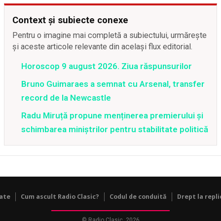
Context și subiecte conexe
Pentru o imagine mai completă a subiectului, urmărește
și aceste articole relevante din același flux editorial.
Horoscop 9 august 2026. Ziua răspunsurilor
Bruno Guimaraes a semnat cu Arsenal, transfer
record de la Newcastle
Radu Miruță propune menținerea premierului și
schimbarea miniștrilor pentru stabilitate politică
tate
Cum ascult Radio Clasic?
Codul de conduită
Drept la repli
© Radio Clasic, 2026