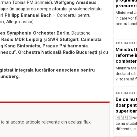
programul
german Tobias PM Schneid),
Wolfgang Amadeus
procurori
jor (în adaptarea compozitorului și violoncelistului
Ministerul Ju
rl Philipp Emanuel Bach
– Concertul pentru
în care vor f
o, Allegro assai).
pentru funcți
es Symphonie-Orchester Berlin
, Deutsche
 Radio MDR Leipzig
și
SWR Stuttgart
,
Camerata
ACTUALITAT
g Kong Sinfonietta
,
Prague Philharmonia
,
Ministrul
Enescu”
,
Orchestra Națională Radio București
și cu
reforme î
combaterea
Ministra Med
gistrat integrala lucrărilor enesciene pentru
declarat că
Rundberg.
viitoare să 
ACTUALITAT
De ce nu 
doar pentr
superioar
🇳🇴🇷🇴 No
 și aceste articole relevante din același flux
ce nu studii
diferența, ci