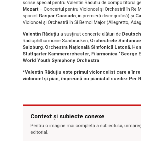
scrise special pentru Valentin Răduțiu de compozitorul 
Mozart
– Concertul pentru Violoncel și Orchestră în Re Ma
spaniol
Gaspar Cassado
, în premieră discografică) și
Ca
Violoncel și Orchestră în Si Bemol Major (Allegretto, Adagi
Valentin Răduțiu
a susținut concerte alături de
Deutsch
Radiophilharmonie Saarbrücken,
Orchestrele Simfonice
Salzburg
,
Orchestra Națională Simfonică Letonă
,
Hon
Stuttgarter Kammerorchester
,
Filarmonica “George 
World Youth Symphony Orchestra
.
*Valentin Răduțiu este primul violoncelist care a înre
violoncel și pian, împreună cu pianistul suedez Per 
Context și subiecte conexe
Pentru o imagine mai completă a subiectului, urmărește
editorial.