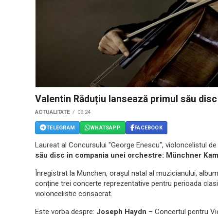
Valentin Răduțiu lansează primul său disc 
ACTUALITATE
09:24
TELEGRAM
WHATSAPP
FACEBOOK
Laureat al Concursului "George Enescu", violoncelistul d
său disc în compania unei orchestre: Münchner Ka
Înregistrat la Munchen, orașul natal al muzicianului, album
conține trei concerte reprezentative pentru perioada clasic
violoncelistic consacrat.
Este vorba despre:
Joseph Haydn
– Concertul pentru Vio