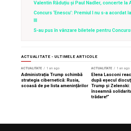
Valentin Răduțiu și Paul Nadler, concerte l
Concurs ‘Enescu’: Premiul I nu s-a acordat la s
III
S-au pus în vânzare biletele pentru Concur
ACTUALITATE - ULTIMELE ARTICOLE
ACTUALITATE
1 an ago
ACTUALITATE
1 an ago
Administrația Trump schimbă
Elena Lasconi rea
strategia cibernetică: Rusia,
după eșecul discuți
scoasă de pe lista amenințărilor
Trump și Zelenski:
înseamnă solidarit
trădare!”