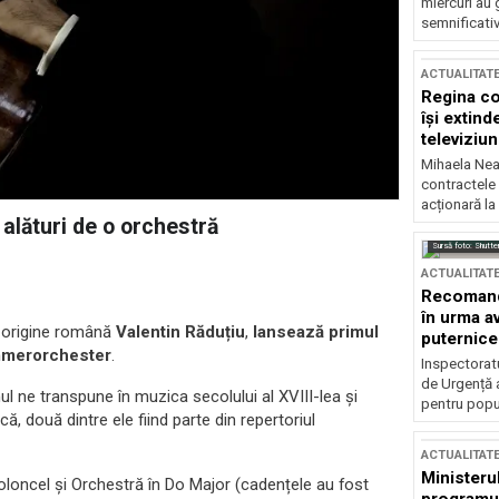
miercuri au 
semnificati
ACTUALITAT
Regina co
își extind
televiziun
Mihaela Nea
contractele 
acționară la
alături de o orchestră
Sursă foto: Shutte
ACTUALITAT
Recomandă
în urma av
e origine română
Valentin Răduțiu
,
lansează primul
puternice
mmerorchester
.
Inspectoratu
de Urgență 
ul ne transpune în muzica secolului al XVIII-lea și
pentru popula
ă, două dintre ele fiind parte din repertoriul
ACTUALITAT
Ministerul
loncel și Orchestră în Do Major (cadențele au fost