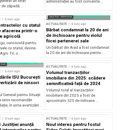
generat un strat
administrației au fost convenite...
v de zăpadă...
Sursă foto: Shutterstock
E
6 luni ago
ACTUALITATE
6 luni ago
ntractelor cu statul
Bărbat condamnat la 20 de ani
e afacerea printr-o
de închisoare pentru violul
e agricolă
fiicei partenerei sale
gu, cunoscută pentru
Un bărbat din Arad a fost condamnat
sale cu statul, devine
la 20 de ani de închisoare pentru...
 Agro TV, o...
rstock
ACTUALITATE
6 luni ago
E
6 luni ago
Volumul tranzacțiilor
rile ISU București
imobiliare din 2025: scădere
ertizării de ninsori
semnificativă față de 2024
Volumul total al tranzacțiilor
l General pentru Situații
imobiliare din 2025 a fost de
a emis recomandări
aproximativ 525 de milioane...
ție, în urma avertizării...
E
6 luni ago
ACTUALITATE
6 luni ago
 Justiției anunță
Noul interes pentru fostul