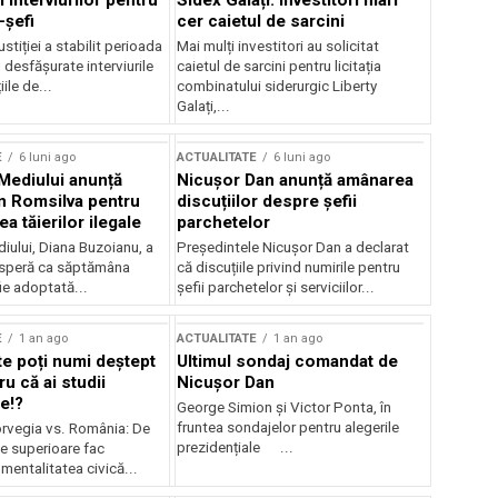
 interviurilor pentru
Sidex Galați: Investitori mari
-șefi
cer caietul de sarcini
stiției a stabilit perioada
Mai mulți investitori au solicitat
i desfășurate interviurile
caietul de sarcini pentru licitația
ile de...
combinatului siderurgic Liberty
Galați,...
E
6 luni ago
ACTUALITATE
6 luni ago
 Mediului anunță
Nicușor Dan anunță amânarea
n Romsilva pentru
discuțiilor despre șefii
 tăierilor ilegale
parchetelor
iului, Diana Buzoianu, a
Președintele Nicușor Dan a declarat
 speră ca săptămâna
că discuțiile privind numirile pentru
fie adoptată...
șefii parchetelor și serviciilor...
E
1 an ago
ACTUALITATE
1 an ago
te poți numi deștept
Ultimul sondaj comandat de
u că ai studii
Nicușor Dan
e!?
George Simion și Victor Ponta, în
fruntea sondajelor pentru alegerile
rvegia vs. România: De
prezidențiale ...
le superioare fac
 mentalitatea civică...