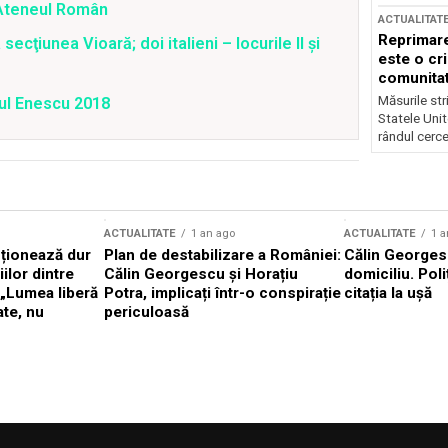
a Ateneul Român
ACTUALITAT
Reprimare
ecţiunea Vioară; doi italieni – locurile II şi
este o cri
comunitate
Măsurile stri
sul Enescu 2018
Statele Unit
rândul cerce
ACTUALITATE
1 an ago
ACTUALITATE
1 a
cționează dur
Plan de destabilizare a României:
Călin Georgesc
ilor dintre
Călin Georgescu și Horațiu
domiciliu. Poli
 „Lumea liberă
Potra, implicați într-o conspirație
citația la ușă
ate, nu
periculoasă