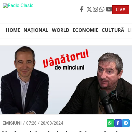
LIVE
HOME
NAȚIONAL
WORLD
ECONOMIE
CULTURĂ
L
EMISIUNI
07:26 / 28/03/2024
WHATSAPP
FACEBO
TEL