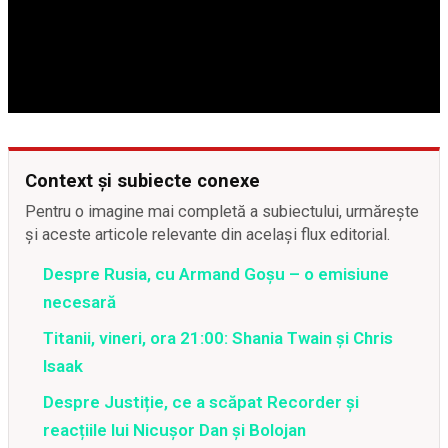
Context și subiecte conexe
Pentru o imagine mai completă a subiectului, urmărește
și aceste articole relevante din același flux editorial.
Despre Rusia, cu Armand Goșu – o emisiune
necesară
Titanii, vineri, ora 21:00: Shania Twain și Chris
Isaak
Despre Justiție, ce a scăpat Recorder și
reacțiile lui Nicușor Dan și Bolojan