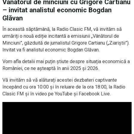
Vanâtorul de minciuni cu Grigore Cartianu
– invitat analistul economic Bogdan
Glăvan
În această săptămână, la Radio Clasic FM, vă invităm să
urmăriți o nouă ediție incitantă a emisiunii „Vânătorul de
Minciuni”, găzduită de jurnalistul Grigore Cartianu („Ziariștii”).
Invitat va fi analistul economic Bogdan Glăvan.
Vom afla detalii mai puțin știute despre situația economică a
României, ce ne așteaptă în anii 2025 și 2026.
Vă invităm să vă alăturați acestei dezbateri captivante
începând cu ora 10:00 și în reluare de la ora 18:00, la Radio
Clasic FM și în video pe YouTube și Facebook Live.