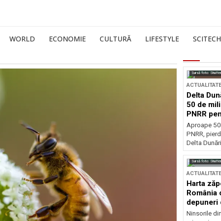
WORLD
ECONOMIE
CULTURĂ
LIFESTYLE
SCITECH
Sursă foto: Shutte
ACTUALITAT
Delta Dun
50 de mil
PNRR pen
esențiale
Aproape 50 
PNRR, pierdu
Delta Dunării
Sursă foto: Shutte
ACTUALITAT
Harta zăp
România c
depuneri 
Ninsorile di