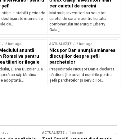
 interviurilor pentru
Sidex Galați: Investitori mari
-șefi
cer caietul de sarcini
stiției a stabilit perioada
Mai mulți investitori au solicitat
i desfășurate interviurile
caietul de sarcini pentru licitația
ile de...
combinatului siderurgic Liberty
Galați,...
E
6 luni ago
ACTUALITATE
6 luni ago
 Mediului anunță
Nicușor Dan anunță amânarea
n Romsilva pentru
discuțiilor despre șefii
 tăierilor ilegale
parchetelor
iului, Diana Buzoianu, a
Președintele Nicușor Dan a declarat
 speră ca săptămâna
că discuțiile privind numirile pentru
fie adoptată...
șefii parchetelor și serviciilor...
n ago
ACTUALITATE
1 an ago
ACTUALITATE