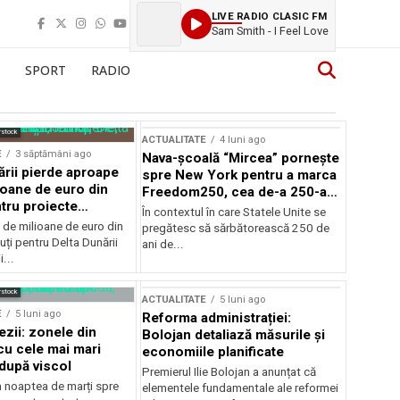
LIVE RADIO CLASIC FM
Sam Smith - I Feel Love
SPORT
RADIO
rstock
ACTUALITATE
4 luni ago
E
3 săptămâni ago
Nava-școală “Mircea” pornește
ării pierde aproape
spre New York pentru a marca
ioane de euro din
Freedom250, cea de-a 250-a
tru proiecte
aniversare a Statelor Unite
În contextul în care Statele Unite se
de milioane de euro din
pregătesc să sărbătorească 250 de
ți pentru Delta Dunării
ani de...
...
rstock
ACTUALITATE
5 luni ago
E
5 luni ago
Reforma administrației:
ezii: zonele din
Bolojan detaliază măsurile și
u cele mai mari
economiile planificate
după viscol
Premierul Ilie Bolojan a anunțat că
n noaptea de marți spre
elementele fundamentale ale reformei