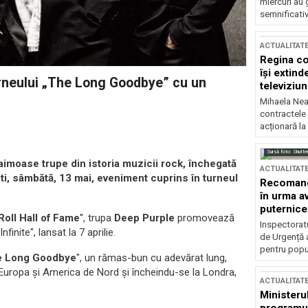
miercuri au 
semnificati
ACTUALITAT
Regina co
își extind
urneului „The Long Goodbye” cu un
televiziun
Mihaela Nea
contractele 
acționară la
Sursă foto: Shutte
aimoase trupe din istoria muzicii rock, închegată
ACTUALITAT
ti, sâmbătă, 13 mai, eveniment cuprins în turneul
Recomandă
în urma av
puternice
Roll Hall of Fame
'', trupa
Deep Purple
promovează
Inspectoratu
finite", lansat la 7 aprilie.
de Urgență 
pentru popula
e Long Goodbye
", un rămas-bun cu adevărat lung,
Europa și America de Nord și încheindu-se la Londra,
ACTUALITAT
Ministerul