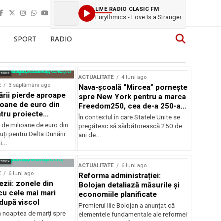
LIVE RADIO CLASIC FM
Eurythmics - Love Is a Stranger
SPORT
RADIO
rstock
ACTUALITATE
4 luni ago
E
3 săptămâni ago
Nava-școală “Mircea” pornește
ării pierde aproape
spre New York pentru a marca
ioane de euro din
Freedom250, cea de-a 250-a
tru proiecte
aniversare a Statelor Unite
În contextul în care Statele Unite se
de milioane de euro din
pregătesc să sărbătorească 250 de
ți pentru Delta Dunării
ani de...
...
rstock
ACTUALITATE
6 luni ago
E
6 luni ago
Reforma administrației:
ezii: zonele din
Bolojan detaliază măsurile și
u cele mai mari
economiile planificate
după viscol
Premierul Ilie Bolojan a anunțat că
n noaptea de marți spre
elementele fundamentale ale reformei