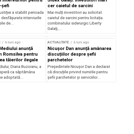
 interviurilor pentru
Sidex Galați: Investitori mari
-șefi
cer caietul de sarcini
stiției a stabilit perioada
Mai mulți investitori au solicitat
i desfășurate interviurile
caietul de sarcini pentru licitația
ile de...
combinatului siderurgic Liberty
Galați,...
E
6 luni ago
ACTUALITATE
6 luni ago
 Mediului anunță
Nicușor Dan anunță amânarea
n Romsilva pentru
discuțiilor despre șefii
 tăierilor ilegale
parchetelor
iului, Diana Buzoianu, a
Președintele Nicușor Dan a declarat
 speră ca săptămâna
că discuțiile privind numirile pentru
fie adoptată...
șefii parchetelor și serviciilor...