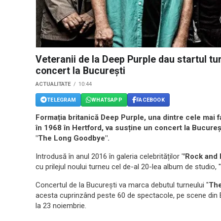
Veteranii de la Deep Purple dau startul t
concert la București
ACTUALITATE
10:44
TELEGRAM
WHATSAPP
FACEBOOK
Formația britanică Deep Purple, una dintre cele mai f
în 1968 în Hertford, va susține un concert la Bucureș
"The Long Goodbye".
Introdusă în anul 2016 în galeria celebrităților '
'Rock and 
cu prilejul noului turneu cel de-al 20-lea album de studio, "In
Concertul de la București va marca debutul turneului "
Th
acesta cuprinzând peste 60 de spectacole, pe scene din 
la 23 noiembrie.