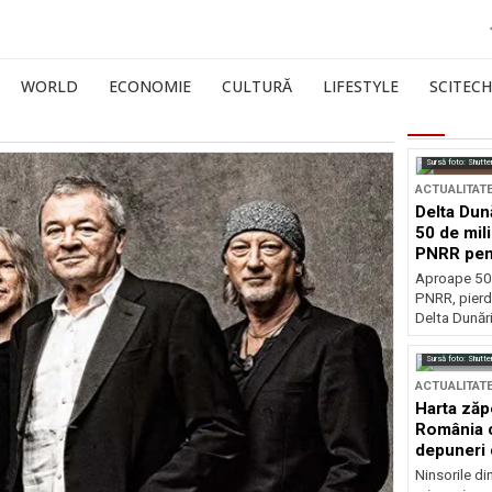
WORLD
ECONOMIE
CULTURĂ
LIFESTYLE
SCITECH
Sursă foto: Shutte
ACTUALITAT
Delta Dun
50 de mil
PNRR pen
esențiale
Aproape 50 
PNRR, pierdu
Delta Dunării
Sursă foto: Shutte
ACTUALITAT
Harta zăp
România c
depuneri 
Ninsorile di