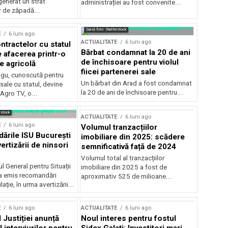
generat un strat
administrației au fost convenite...
v de zăpadă...
Sursă foto: Shutterstock
E
6 luni ago
ACTUALITATE
6 luni ago
ntractelor cu statul
Bărbat condamnat la 20 de ani
e afacerea printr-o
de închisoare pentru violul
e agricolă
fiicei partenerei sale
gu, cunoscută pentru
Un bărbat din Arad a fost condamnat
sale cu statul, devine
la 20 de ani de închisoare pentru...
 Agro TV, o...
rstock
ACTUALITATE
6 luni ago
E
6 luni ago
Volumul tranzacțiilor
rile ISU București
imobiliare din 2025: scădere
ertizării de ninsori
semnificativă față de 2024
Volumul total al tranzacțiilor
l General pentru Situații
imobiliare din 2025 a fost de
a emis recomandări
aproximativ 525 de milioane...
ție, în urma avertizării...
E
6 luni ago
ACTUALITATE
6 luni ago
 Justiției anunță
Noul interes pentru fostul