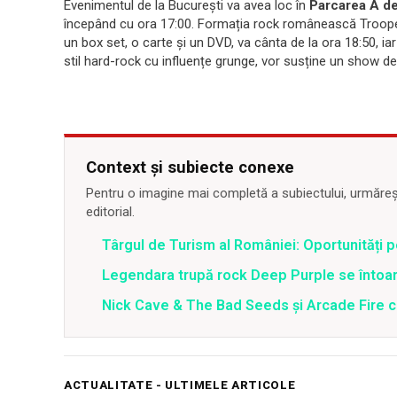
Evenimentul de la București va avea loc în
Parcarea A d
începând cu ora 17:00. Formația rock românească Trooper
un box set, o carte și un DVD, va cânta de la ora 18:50, ia
stil hard-rock cu influențe grunge, vor susține un show de l
Context și subiecte conexe
Pentru o imagine mai completă a subiectului, urmărește
editorial.
Târgul de Turism al României: Oportunități 
Legendara trupă rock Deep Purple se întoar
Nick Cave & The Bad Seeds şi Arcade Fire câ
ACTUALITATE - ULTIMELE ARTICOLE