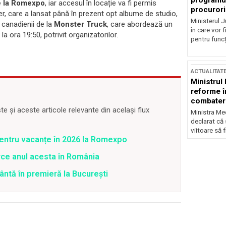
programul
e la Romexpo
, iar accesul în locație va fi permis
procurori
, care a lansat până în prezent opt albume de studio,
Ministerul Ju
r canadienii de la
Monster Truck
, care abordează un
în care vor f
a ora 19:50, potrivit organizatorilor.
pentru funcți
ACTUALITAT
Ministrul
reforme î
combaterea
 și aceste articole relevante din același flux
Ministra Med
declarat că
viitoare să 
pentru vacanțe în 2026 la Romexpo
ce anul acesta în România
ntă în premieră la Bucureşti