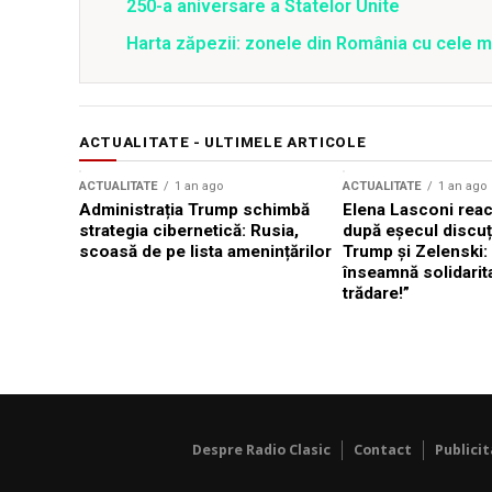
250-a aniversare a Statelor Unite
Harta zăpezii: zonele din România cu cele m
ACTUALITATE - ULTIMELE ARTICOLE
ACTUALITATE
1 an ago
ACTUALITATE
1 an ago
Administrația Trump schimbă
Elena Lasconi rea
strategia cibernetică: Rusia,
după eșecul discuți
scoasă de pe lista amenințărilor
Trump și Zelenski:
înseamnă solidarit
trădare!”
Despre Radio Clasic
Contact
Publici