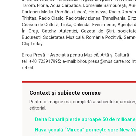
Tarom, Floria, Aqua Carpatica, Domeniile Sâmburești, Aur
Parteneri Media: România Liberă, Hotnews, Radio România
Trinitas, Radio Clasic, Radioteleviziunea Transilvania, Blit
Ceașca de Cultură, Lirika, Calendar Evenimente, Agenția d
În Oraș, Catchy, Autentici, Gazeta de Știri, societat
București, Societatea Muzicală, România Pozitivă, Semn
Cluj Today.
Birou Presă – Asociația pentru Muzică, Artă și Cultură
tel. +40 723917995; e-mail: birou.presa@musicarte.ro; 
ref=hl
Context și subiecte conexe
Pentru o imagine mai completă a subiectului, urmărește
editorial.
Delta Dunării pierde aproape 50 de milioane
Nava-școală “Mircea” pornește spre New Y