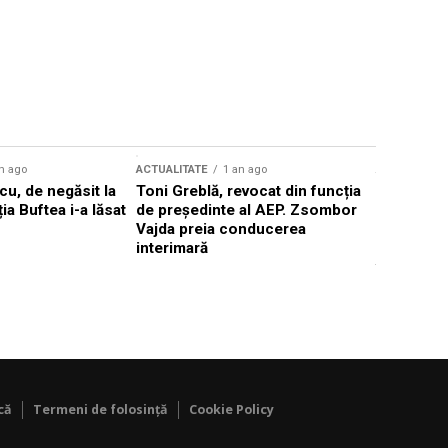
n ago
ACTUALITATE
1 an ago
ACTUALITATE
u, de negăsit la
Toni Greblă, revocat din funcția
Ilie Boloj
ția Buftea i-a lăsat
de președinte al AEP. Zsombor
alegerilor
Vajda preia conducerea
constituți
interimară
concentră
viitoarelo
că
Termeni de folosință
Cookie Policy