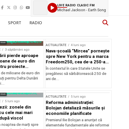
LIVE RADIO CLASIC FM
Michael Jackson - Earth Song
SPORT
RADIO
rstock
ACTUALITATE
4 luni ago
E
3 săptămâni ago
Nava-școală “Mircea” pornește
ării pierde aproape
spre New York pentru a marca
ioane de euro din
Freedom250, cea de-a 250-a
tru proiecte
aniversare a Statelor Unite
În contextul în care Statele Unite se
de milioane de euro din
pregătesc să sărbătorească 250 de
ți pentru Delta Dunării
ani de...
...
rstock
ACTUALITATE
5 luni ago
E
5 luni ago
Reforma administrației:
ezii: zonele din
Bolojan detaliază măsurile și
u cele mai mari
economiile planificate
după viscol
Premierul Ilie Bolojan a anunțat că
n noaptea de marți spre
elementele fundamentale ale reformei