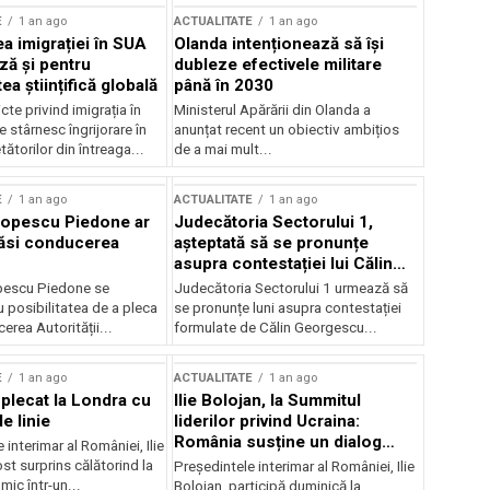
E
1 an ago
ACTUALITATE
1 an ago
a imigrației în SUA
Olanda intenționează să își
ză și pentru
dubleze efectivele militare
a științifică globală
până în 2030
cte privind imigrația în
Ministerul Apărării din Olanda a
e stârnesc îngrijorare în
anunțat recent un obiectiv ambițios
tătorilor din întreaga...
de a mai mult...
E
1 an ago
ACTUALITATE
1 an ago
Popescu Piedone ar
Judecătoria Sectorului 1,
ăsi conducerea
așteptată să se pronunțe
asupra contestației lui Călin
Georgescu privind controlul
pescu Piedone se
Judecătoria Sectorului 1 urmează să
judiciar
 posibilitatea de a pleca
se pronunțe luni asupra contestației
erea Autorității...
formulate de Călin Georgescu...
E
1 an ago
ACTUALITATE
1 an ago
 plecat la Londra cu
Ilie Bolojan, la Summitul
e linie
liderilor privind Ucraina:
România susține un dialog
 interimar al României, Ilie
transatlantic pentru securitate
ost surprins călătorind la
Președintele interimar al României, Ilie
și stabilitate
ic într-un...
Bolojan, participă duminică la