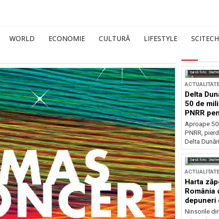
WORLD
ECONOMIE
CULTURĂ
LIFESTYLE
SCITECH
Sursă foto: Shutte
ACTUALITAT
Delta Dun
50 de mil
PNRR pen
esențiale
Aproape 50 
PNRR, pierdu
Delta Dunării
Sursă foto: Shutte
ACTUALITAT
Harta zăp
România c
depuneri 
Ninsorile di