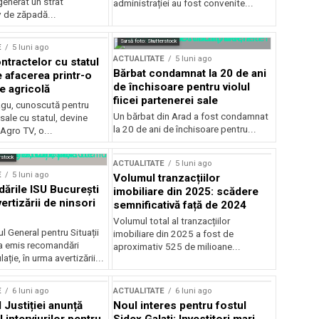
generat un strat
administrației au fost convenite...
v de zăpadă...
Sursă foto: Shutterstock
E
5 luni ago
ACTUALITATE
5 luni ago
ntractelor cu statul
Bărbat condamnat la 20 de ani
e afacerea printr-o
de închisoare pentru violul
e agricolă
fiicei partenerei sale
gu, cunoscută pentru
Un bărbat din Arad a fost condamnat
sale cu statul, devine
la 20 de ani de închisoare pentru...
 Agro TV, o...
rstock
ACTUALITATE
5 luni ago
E
5 luni ago
Volumul tranzacțiilor
rile ISU București
imobiliare din 2025: scădere
ertizării de ninsori
semnificativă față de 2024
Volumul total al tranzacțiilor
l General pentru Situații
imobiliare din 2025 a fost de
a emis recomandări
aproximativ 525 de milioane...
ție, în urma avertizării...
E
6 luni ago
ACTUALITATE
6 luni ago
 Justiției anunță
Noul interes pentru fostul