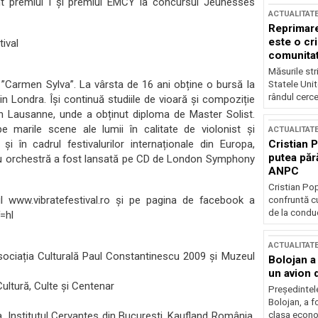
nt premiul I și premiul EMCY la concursul Jeunesses
ACTUALITAT
Reprimare
este o cri
tival
comunitate
Măsurile stri
tă ”Carmen Sylva”. La vârsta de 16 ani obține o bursă la
Statele Unit
rândul cerce
 Londra. Își continuă studiile de vioară și compoziție
in Lausanne, unde a obținut diploma de Master Solist.
pe marile scene ale lumii în calitate de violonist și
ACTUALITAT
Cristian 
 în cadrul festivalurilor internaționale din Europa,
putea păr
tru orchestră a fost lansată pe CD de London Symphony
ANPC
Cristian Po
ul www.vibratefestival.ro și pe pagina de facebook a
confruntă cu
de la conduc
=hl
ACTUALITAT
Asociația Culturală Paul Constantinescu 2009 și Muzeul
Bolojan a
un avion d
Cultură, Culte și Centenar
Președintele
Bolojan, a f
clasa econom
, Institutul Cervantes din București, Kaufland România,