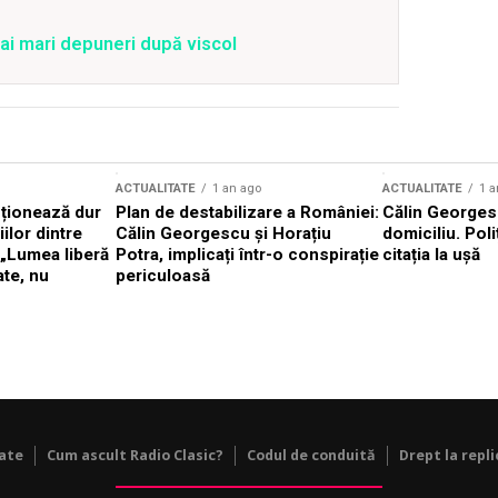
ai mari depuneri după viscol
ACTUALITATE
1 an ago
ACTUALITATE
1 a
cționează dur
Plan de destabilizare a României:
Călin Georgesc
ilor dintre
Călin Georgescu și Horațiu
domiciliu. Poli
 „Lumea liberă
Potra, implicați într-o conspirație
citația la ușă
ate, nu
periculoasă
tate
Cum ascult Radio Clasic?
Codul de conduită
Drept la repli