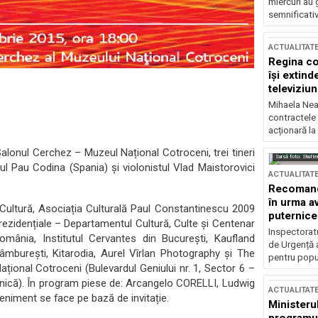
miercuri au 
semnificati
ACTUALITAT
Regina co
își extind
televiziun
Mihaela Nea
contractele 
acționară la
alonul Cerchez – Muzeul Național Cotroceni, trei tineri
Sursă foto: Shutte
ul Pau Codina (Spania) și violonistul Vlad Maistorovici
ACTUALITAT
.
Recomandă
în urma av
 Cultură, Asociația Culturală Paul Constantinescu 2009
puternice
Prezidențiale – Departamentul Cultură, Culte și Centenar
Inspectoratu
mânia, Institutul Cervantes din București, Kaufland
de Urgență 
âmburești, Kitarodia, Aurel Vîrlan Photography și The
pentru popula
țional Cotroceni (Bulevardul Geniului nr. 1, Sector 6 –
anică). În program piese de: Arcangelo CORELLI, Ludwig
ACTUALITAT
iment se face pe bază de invitație.
Ministerul