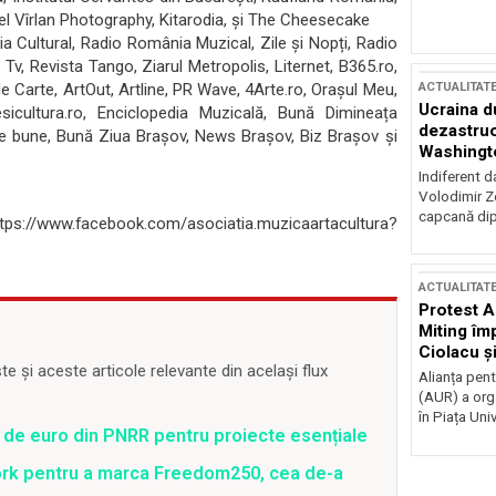
el Vîrlan Photography, Kitarodia, și The Cheesecake
 Cultural, Radio România Muzical, Zile și Nopți, Radio
z Tv, Revista Tango, Ziarul Metropolis, Liternet, B365.ro,
ACTUALITAT
e Carte, ArtOut, Artline, PR Wave, 4Arte.ro, Orașul Meu,
Ucraina d
esicultura.ro, Enciclopedia Muzicală, Bună Dimineața
dezastruo
e bune, Bună Ziua Brașov, News Brașov, Biz Brașov și
Washingto
incertitud
Indiferent d
Volodimir Ze
capcană dip
https://www.facebook.com/asociatia.muzicaartacultura?
ACTUALITAT
Protest A
Miting îm
Ciolacu ș
 și aceste articole relevante din același flux
Victoriei
Alianța pen
(AUR) a org
în Piața Univ
 de euro din PNRR pentru proiecte esențiale
ork pentru a marca Freedom250, cea de-a