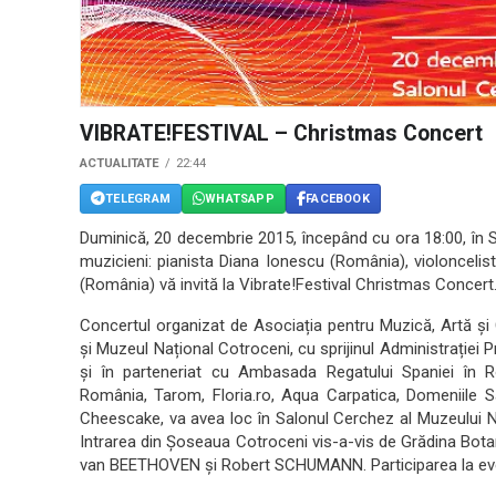
VIBRATE!FESTIVAL – Christmas Concert
ACTUALITATE
22:44
TELEGRAM
WHATSAPP
FACEBOOK
Duminică, 20 decembrie 2015, începând cu ora 18:00, în S
muzicieni: pianista Diana Ionescu (România), violoncelist
(România) vă invită la Vibrate!Festival Christmas Concert
Concertul organizat de Asociația pentru Muzică, Artă și
și Muzeul Național Cotroceni, cu sprijinul Administrației 
și în parteneriat cu Ambasada Regatului Spaniei în Ro
România, Tarom, Floria.ro, Aqua Carpatica, Domeniile S
Cheescake, va avea loc în Salonul Cerchez al Muzeului Na
Intrarea din Șoseaua Cotroceni vis-a-vis de Grădina Bot
van BEETHOVEN și Robert SCHUMANN. Participarea la even