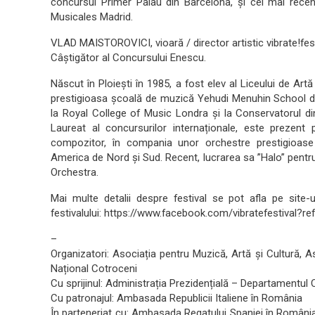
concursul Primer Palau din Barcelona, și cel mai rece
Musicales Madrid.
VLAD MAISTOROVICI, vioară / director artistic vibrate!fes
Câștigător al Concursului Enescu.
Născut în Ploiești în 1985, a fost elev al Liceului de Ar
prestigioasa școală de muzică Yehudi Menuhin School din
la Royal College of Music Londra și la Conservatorul d
Laureat al concursurilor internaționale, este prezent 
compozitor, în compania unor orchestre prestigioase și
America de Nord și Sud. Recent, lucrarea sa ”Halo” pen
Orchestra.
Mai multe detalii despre festival se pot afla pe site-
festivalului: https://www.facebook.com/vibratefestival?ref
–
Organizatori: Asociația pentru Muzică, Artă și Cultură, 
Național Cotroceni
Cu sprijinul: Administrația Prezidențială – Departamentul 
Cu patronajul: Ambasada Republicii Italiene în România
În parteneriat cu: Ambasada Regatului Spaniei în România