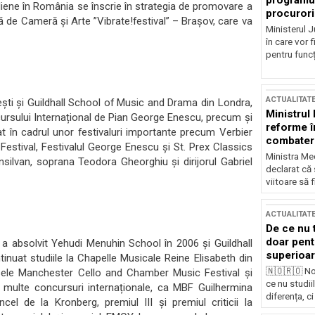
programul
liene în România se înscrie în strategia de promovare a
procurori
că de Cameră și Arte ”Vibrate!festival” – Brașov, care va
Ministerul Ju
în care vor f
pentru funcți
ACTUALITAT
ești și Guildhall School of Music and Drama din Londra,
Ministrul
ursului Internațional de Pian George Enescu, precum și
reforme î
t în cadrul unor festivaluri importante precum Verbier
combaterea
estival, Festivalul George Enescu și St. Prex Classics
Ministra Med
ansilvan, soprana Teodora Gheorghiu și dirijorul Gabriel
declarat că
viitoare să 
ACTUALITAT
De ce nu 
doar pentr
a absolvit Yehudi Menuhin School în 2006 și Guildhall
superioar
nuat studiile la Chapelle Musicale Reine Elisabeth din
🇳🇴🇷🇴 No
moasele Manchester Cello and Chamber Music Festival și
ce nu studii
a multe concursuri internaționale, ca MBF Guilhermina
diferența, ci
cel de la Kronberg, premiul III și premiul criticii la