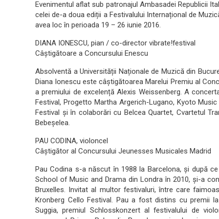
Evenimentul aflat sub patronajul Ambasadei Republicii Ita
celei de-a doua ediții a Festivalului Internațional de Muzi
avea loc în perioada 19 – 26 iunie 2016.
DIANA IONESCU, pian / co-director vibrate!festival
Câștigătoare a Concursului Enescu
Absolventă a Universității Naționale de Muzică din Bucur
Diana Ionescu este câștigătoarea Marelui Premiu al Conc
a premiului de excelență Alexis Weissenberg. A concerta
Festival, Progetto Martha Argerich-Lugano, Kyoto Music F
Festival și în colaborări cu Belcea Quartet, Cvartetul Tr
Bebeșelea.
PAU CODINA, violoncel
Câștigător al Concursului Jeunesses Musicales Madrid
Pau Codina s-a născut în 1988 la Barcelona, și după ce 
School of Music and Drama din Londra în 2010, și-a conti
Bruxelles. Invitat al multor festivaluri, între care fai
Kronberg Cello Festival. Pau a fost distins cu premii l
Suggia, premiul Schlosskonzert al festivalului de violon