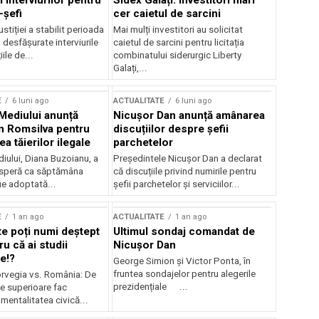
 interviurilor pentru
Sidex Galați: Investitori mari
-șefi
cer caietul de sarcini
stiției a stabilit perioada
Mai mulți investitori au solicitat
i desfășurate interviurile
caietul de sarcini pentru licitația
ile de...
combinatului siderurgic Liberty
Galați,...
E
6 luni ago
ACTUALITATE
6 luni ago
 Mediului anunță
Nicușor Dan anunță amânarea
n Romsilva pentru
discuțiilor despre șefii
 tăierilor ilegale
parchetelor
iului, Diana Buzoianu, a
Președintele Nicușor Dan a declarat
 speră ca săptămâna
că discuțiile privind numirile pentru
fie adoptată...
șefii parchetelor și serviciilor...
E
1 an ago
ACTUALITATE
1 an ago
te poți numi deștept
Ultimul sondaj comandat de
u că ai studii
Nicușor Dan
e!?
George Simion și Victor Ponta, în
fruntea sondajelor pentru alegerile
rvegia vs. România: De
prezidențiale ...
le superioare fac
 mentalitatea civică...