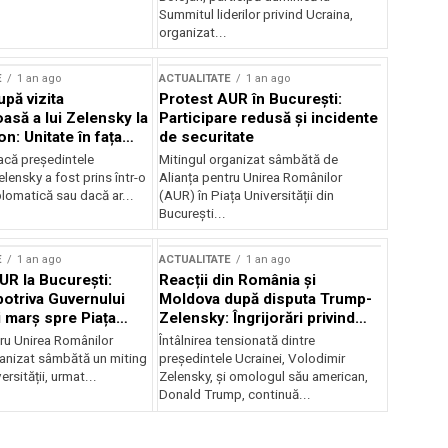
Summitul liderilor privind Ucraina,
organizat...
E
1 an ago
ACTUALITATE
1 an ago
upă vizita
Protest AUR în București:
asă a lui Zelensky la
Participare redusă și incidente
n: Unitate în fața
de securitate
inii
acă președintele
Mitingul organizat sâmbătă de
lensky a fost prins într-o
Alianța pentru Unirea Românilor
lomatică sau dacă ar...
(AUR) în Piața Universității din
București...
E
1 an ago
ACTUALITATE
1 an ago
UR la București:
Reacții din România și
potriva Guvernului
Moldova după disputa Trump-
i marș spre Piața
Zelensky: Îngrijorări privind
securitatea regională
tru Unirea Românilor
Întâlnirea tensionată dintre
anizat sâmbătă un miting
președintele Ucrainei, Volodimir
ersității, urmat...
Zelensky, și omologul său american,
Donald Trump, continuă...