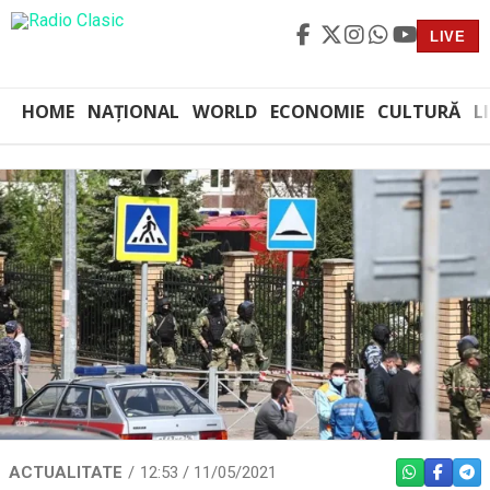
LIVE
HOME
NAȚIONAL
WORLD
ECONOMIE
CULTURĂ
L
ACTUALITATE
12:53 / 11/05/2021
WHATSAPP
FACEBO
TEL