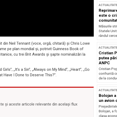
ACTUALITAT
Reprimare
este o cri
comunitate
Măsurile stri
Statele Unit
rândul cerce
t din Neil Tennant (voce, orgă, chitară) şi Chris Lowe
ACTUALITAT
ume pe plan mondial şi, potrivit Guinness Book of
Cristian 
tanice, cu trei Brit Awards şi şapte nominalizări la
putea păr
ANPC
Cristian Po
Girls”, „It’s a Sin”, „Always on My Mind”, „Heart”, „Go
confruntă cu
at Have I Done to Deserve This?”.
de la conduc
ACTUALITAT
Bolojan a
un avion d
 și aceste articole relevante din același flux
Președintele
Bolojan, a f
clasa econom