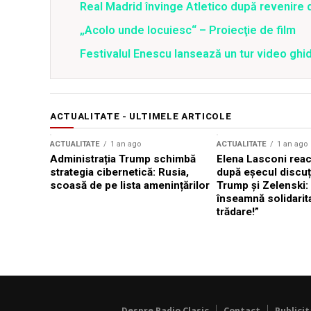
Real Madrid învinge Atletico după revenire d
„Acolo unde locuiesc“ – Proiecţie de film
Festivalul Enescu lansează un tur video ghid
ACTUALITATE - ULTIMELE ARTICOLE
ACTUALITATE
1 an ago
ACTUALITATE
1 an ago
Administrația Trump schimbă
Elena Lasconi rea
strategia cibernetică: Rusia,
după eșecul discuți
scoasă de pe lista amenințărilor
Trump și Zelenski:
înseamnă solidarit
trădare!”
Despre Radio Clasic
Contact
Publici