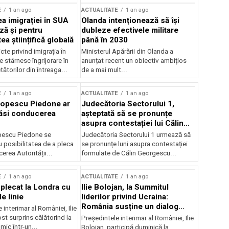
E
1 an ago
ACTUALITATE
1 an ago
a imigrației în SUA
Olanda intenționează să își
ză și pentru
dubleze efectivele militare
a științifică globală
până în 2030
cte privind imigrația în
Ministerul Apărării din Olanda a
e stârnesc îngrijorare în
anunțat recent un obiectiv ambițios
tătorilor din întreaga...
de a mai mult...
E
1 an ago
ACTUALITATE
1 an ago
Popescu Piedone ar
Judecătoria Sectorului 1,
ăsi conducerea
așteptată să se pronunțe
asupra contestației lui Călin
Georgescu privind controlul
pescu Piedone se
Judecătoria Sectorului 1 urmează să
judiciar
 posibilitatea de a pleca
se pronunțe luni asupra contestației
erea Autorității...
formulate de Călin Georgescu...
E
1 an ago
ACTUALITATE
1 an ago
 plecat la Londra cu
Ilie Bolojan, la Summitul
e linie
liderilor privind Ucraina:
România susține un dialog
 interimar al României, Ilie
transatlantic pentru securitate
ost surprins călătorind la
Președintele interimar al României, Ilie
și stabilitate
ic într-un...
Bolojan, participă duminică la