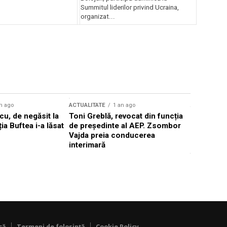
Summitul liderilor privind Ucraina,
organizat...
n ago
ACTUALITATE
1 an ago
ACTUALITATE
u, de negăsit la
Toni Greblă, revocat din funcția
Ilie Boloj
ția Buftea i-a lăsat
de președinte al AEP. Zsombor
alegerilor
Vajda preia conducerea
constituți
interimară
concentră
viitoarelo
că
Termeni de folosință
Cookie Policy