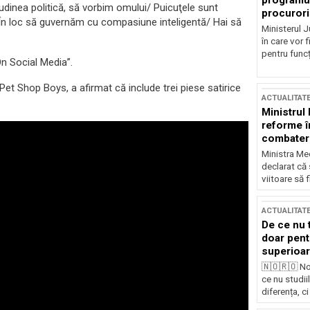
programul
tudinea politică, să vorbim omului/ Puicuţele sunt
procurori
În loc să guvernăm cu compasiune inteligentă/ Hai să
Ministerul Ju
în care vor f
pentru funcți
n Social Media”.
et Shop Boys, a afirmat că include trei piese satirice
ACTUALITAT
Ministrul
reforme î
combaterea
Ministra Med
declarat că
viitoare să 
ACTUALITAT
De ce nu 
doar pentr
superioar
🇳🇴🇷🇴 No
ce nu studii
diferența, ci