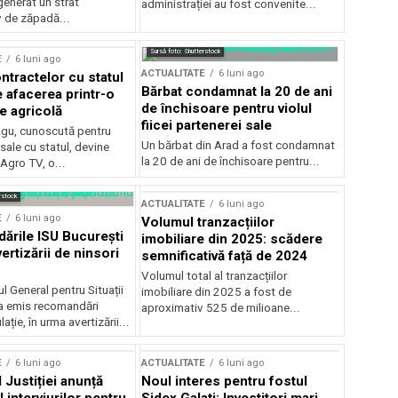
generat un strat
administrației au fost convenite...
v de zăpadă...
Sursă foto: Shutterstock
E
6 luni ago
ACTUALITATE
6 luni ago
ntractelor cu statul
Bărbat condamnat la 20 de ani
e afacerea printr-o
de închisoare pentru violul
e agricolă
fiicei partenerei sale
gu, cunoscută pentru
Un bărbat din Arad a fost condamnat
sale cu statul, devine
la 20 de ani de închisoare pentru...
 Agro TV, o...
rstock
ACTUALITATE
6 luni ago
E
6 luni ago
Volumul tranzacțiilor
rile ISU București
imobiliare din 2025: scădere
ertizării de ninsori
semnificativă față de 2024
Volumul total al tranzacțiilor
l General pentru Situații
imobiliare din 2025 a fost de
a emis recomandări
aproximativ 525 de milioane...
ție, în urma avertizării...
E
6 luni ago
ACTUALITATE
6 luni ago
 Justiției anunță
Noul interes pentru fostul