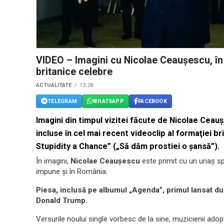
VIDEO – Imagini cu Nicolae Ceauşescu, în c
britanice celebre
ACTUALITATE
13:28
TELEGRAM
WHATSAPP
FACEBOOK
Imagini din timpul vizitei făcute de Nicolae Ceau
incluse în cel mai recent videoclip al formaţiei b
Stupidity a Chance” („Să dăm prostiei o şansă”).
În imagini,
Nicolae Ceauşescu
este primit cu un uriaş s
impune şi în România.
Piesa, inclusă pe albumul „Agenda”, primul lansat dup
Donald Trump.
Versurile noului single vorbesc de la sine, muzicienii ado