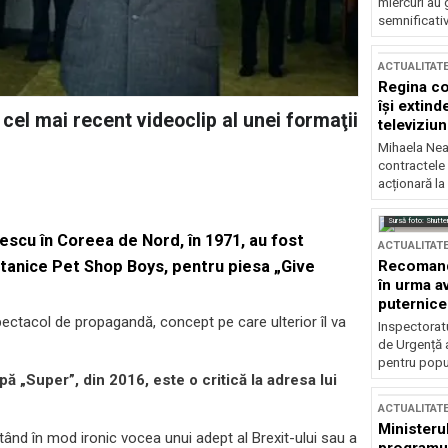
miercuri au 
semnificati
ACTUALITAT
Regina co
își extind
el mai recent videoclip al unei formaţii
televiziun
Mihaela Nea
contractele 
acționară la
Sursă foto: Shutte
şescu în Coreea de Nord, în 1971, au fost
ACTUALITAT
Recomandă
ritanice Pet Shop Boys, pentru piesa „Give
în urma av
puternice
pectacol de propagandă, concept pe care ulterior îl va
Inspectoratu
de Urgență 
pentru popula
ă „Super”, din 2016, este o critică la adresa lui
ACTUALITAT
Ministerul
ptând în mod ironic vocea unui adept al Brexit-ului sau a