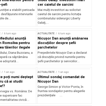
 interviurilor pentru
Sidex Galați: Investitori mari
-șefi
cer caietul de sarcini
stiției a stabilit perioada
Mai mulți investitori au solicitat
i desfășurate interviurile
caietul de sarcini pentru licitația
ile de...
combinatului siderurgic Liberty
Galați,...
E
6 luni ago
ACTUALITATE
6 luni ago
 Mediului anunță
Nicușor Dan anunță amânarea
n Romsilva pentru
discuțiilor despre șefii
 tăierilor ilegale
parchetelor
iului, Diana Buzoianu, a
Președintele Nicușor Dan a declarat
 speră ca săptămâna
că discuțiile privind numirile pentru
fie adoptată...
șefii parchetelor și serviciilor...
E
1 an ago
ACTUALITATE
1 an ago
te poți numi deștept
Ultimul sondaj comandat de
u că ai studii
Nicușor Dan
e!?
George Simion și Victor Ponta, în
fruntea sondajelor pentru alegerile
rvegia vs. România: De
prezidențiale ...
le superioare fac
 mentalitatea civică...