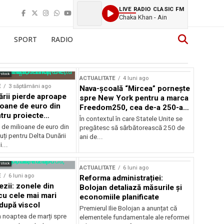
LIVE RADIO CLASIC FM
Chaka Khan - Ain
SPORT
RADIO
rstock
ACTUALITATE
4 luni ago
E
3 săptămâni ago
Nava-școală “Mircea” pornește
ării pierde aproape
spre New York pentru a marca
ioane de euro din
Freedom250, cea de-a 250-a
tru proiecte
aniversare a Statelor Unite
În contextul în care Statele Unite se
de milioane de euro din
pregătesc să sărbătorească 250 de
ți pentru Delta Dunării
ani de...
...
rstock
ACTUALITATE
6 luni ago
E
6 luni ago
Reforma administrației:
ezii: zonele din
Bolojan detaliază măsurile și
u cele mai mari
economiile planificate
după viscol
Premierul Ilie Bolojan a anunțat că
n noaptea de marți spre
elementele fundamentale ale reformei