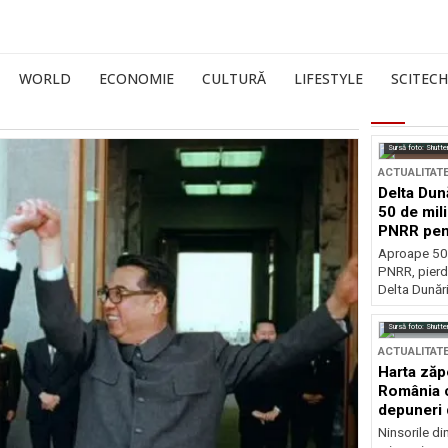
WORLD
ECONOMIE
CULTURĂ
LIFESTYLE
SCITECH
Sursă foto: Shutte
ACTUALITAT
Delta Dun
50 de mil
PNRR pen
esențiale
Aproape 50 
PNRR, pierdu
Delta Dunării
Sursă foto: Shutte
ACTUALITAT
Harta zăp
România c
depuneri 
Ninsorile di