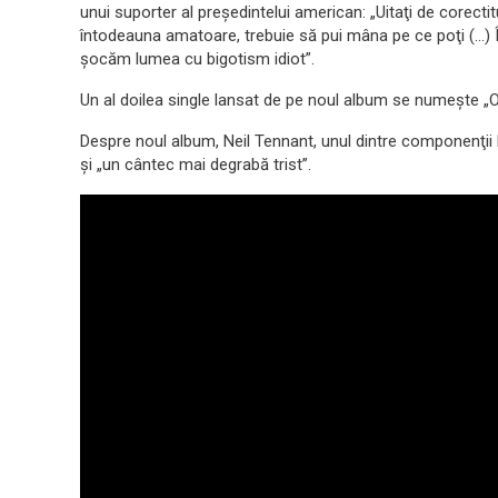
unui suporter al preşedintelui american: „Uitaţi de corecti
întodeauna amatoare, trebuie să pui mâna pe ce poţi (…) 
şocăm lumea cu bigotism idiot”.
Un al doilea single lansat de pe noul album se numeşte „O
Despre noul album, Neil Tennant, unul dintre componenţii P
şi „un cântec mai degrabă trist”.