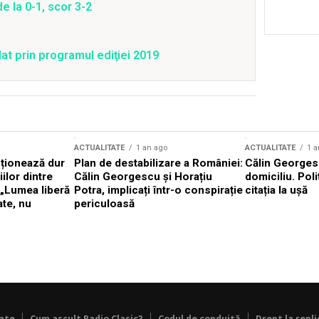
e la 0-1, scor 3-2
at prin programul ediţiei 2019
ACTUALITATE
1 an ago
ACTUALITATE
1 a
cționează dur
Plan de destabilizare a României:
Călin Georgesc
ilor dintre
Călin Georgescu și Horațiu
domiciliu. Poli
 „Lumea liberă
Potra, implicați într-o conspirație
citația la ușă
ate, nu
periculoasă
tate
Cum ascult Radio Clasic?
Codul de conduită
Drept la repli