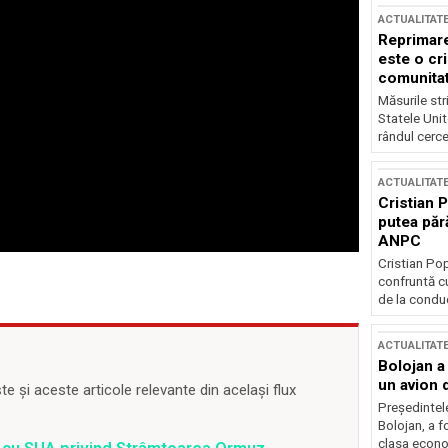
ACTUALITAT
Reprimare
este o cri
comunitate
Măsurile stri
Statele Unit
rândul cerce
ACTUALITAT
Cristian 
putea păr
ANPC
Cristian Po
confruntă cu
de la conduc
ACTUALITAT
Bolojan a
un avion d
 și aceste articole relevante din același flux
Președintele
Bolojan, a f
clasa econom