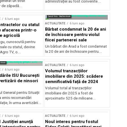
generat un strat
administrației au fost convenite...
v de zăpadă...
Sursă foto: Shutterstock
E
6 luni ago
ACTUALITATE
6 luni ago
ntractelor cu statul
Bărbat condamnat la 20 de ani
e afacerea printr-o
de închisoare pentru violul
e agricolă
fiicei partenerei sale
gu, cunoscută pentru
Un bărbat din Arad a fost condamnat
sale cu statul, devine
la 20 de ani de închisoare pentru...
 Agro TV, o...
rstock
ACTUALITATE
6 luni ago
E
6 luni ago
Volumul tranzacțiilor
rile ISU București
imobiliare din 2025: scădere
ertizării de ninsori
semnificativă față de 2024
Volumul total al tranzacțiilor
l General pentru Situații
imobiliare din 2025 a fost de
a emis recomandări
aproximativ 525 de milioane...
ție, în urma avertizării...
E
6 luni ago
ACTUALITATE
6 luni ago
 Justiției anunță
Noul interes pentru fostul