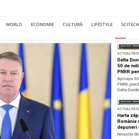
WORLD
ECONOMIE
CULTURĂ
LIFESTYLE
SCITECH
Sursă foto: Shutte
ACTUALITAT
Delta Dun
50 de mil
PNRR pen
esențiale
Aproape 50 
PNRR, pierdu
Delta Dunării
Sursă foto: Shutte
ACTUALITAT
Harta zăp
România c
depuneri 
Ninsorile di