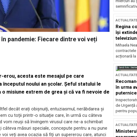
miercuri au 
semnificati
ACTUALITAT
Regina co
își extind
televiziun
 în pandemie: Fiecare dintre voi veți
Mihaela Nea
contractele 
acționară la
Sursă foto: Shutte
ACTUALITAT
per-erou, acesta este mesajul pe care
Recomandă
 începutul noului an școlar. Șeful statului le
în urma av
 o misiune extrem de grea și că va fi nevoie de
puternice
Inspectoratu
de Urgență 
tfel decât erați obișnuiți, entuziasmul, nerăbdarea și
pentru popula
m cu toții printr-o situație care, în urmă cu câteva
 când vom reuși să învingem virusul care ne-a schimbat
ACTUALITAT
ați câteva măsuri speciale, concepute pentru a nu pune
Ministerul
e voi veți avea ocazia să fiți un supererou care, atunci