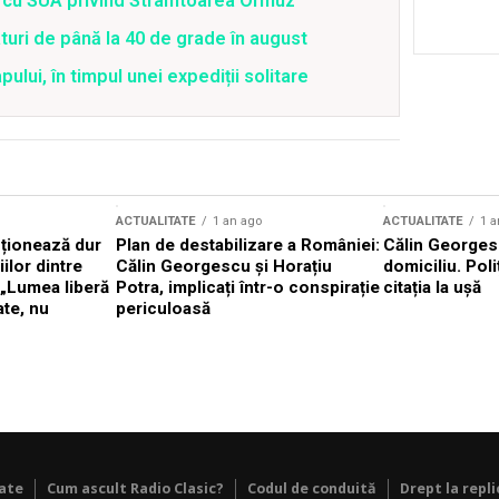
rd cu SUA privind Strâmtoarea Ormuz
uri de până la 40 de grade în august
lui, în timpul unei expediții solitare
ACTUALITATE
1 an ago
ACTUALITATE
1 a
cționează dur
Plan de destabilizare a României:
Călin Georgesc
ilor dintre
Călin Georgescu și Horațiu
domiciliu. Poli
 „Lumea liberă
Potra, implicați într-o conspirație
citația la ușă
ate, nu
periculoasă
tate
Cum ascult Radio Clasic?
Codul de conduită
Drept la repli