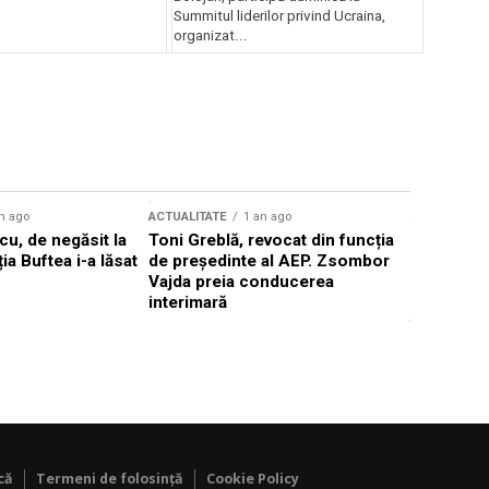
Summitul liderilor privind Ucraina,
organizat...
n ago
ACTUALITATE
1 an ago
ACTUALITATE
u, de negăsit la
Toni Greblă, revocat din funcția
Ilie Boloj
ția Buftea i-a lăsat
de președinte al AEP. Zsombor
alegerilor
Vajda preia conducerea
constituți
interimară
concentră
viitoarelo
că
Termeni de folosință
Cookie Policy