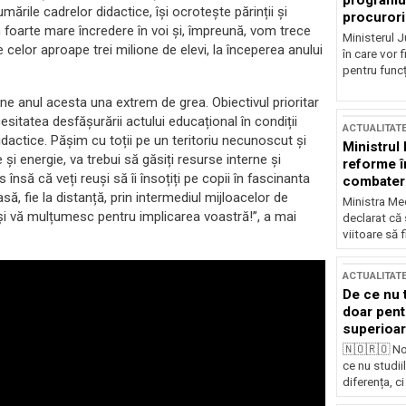
programul
rile cadrelor didactice, își ocrotește părinții și
procurori
m foarte mare încredere în voi și, împreună, vom trece
Ministerul Ju
 celor aproape trei milione de elevi, la începerea anului
în care vor f
pentru funcți
ne anul acesta una extrem de grea. Obiectivul prioritar
sitatea desfășurării actului educațional în condiții
ACTUALITAT
idactice. Pășim cu toții pe un teritoriu necunoscut și
Ministrul
 și energie, va trebui să găsiți resurse interne și
reforme î
însă că veți reuși să îi însoțiți pe copii în fascinanta
combaterea
lasă, fie la distanță, prin intermediul mijloacelor de
Ministra Med
i vă mulțumesc pentru implicarea voastră!”, a mai
declarat că
viitoare să 
ACTUALITAT
De ce nu 
doar pentr
superioar
🇳🇴🇷🇴 No
ce nu studii
diferența, ci