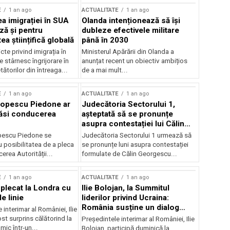
E
1 an ago
ACTUALITATE
1 an ago
a imigrației în SUA
Olanda intenționează să își
ză și pentru
dubleze efectivele militare
a științifică globală
până în 2030
cte privind imigrația în
Ministerul Apărării din Olanda a
e stârnesc îngrijorare în
anunțat recent un obiectiv ambițios
tătorilor din întreaga...
de a mai mult...
E
1 an ago
ACTUALITATE
1 an ago
Popescu Piedone ar
Judecătoria Sectorului 1,
ăsi conducerea
așteptată să se pronunțe
asupra contestației lui Călin
Georgescu privind controlul
pescu Piedone se
Judecătoria Sectorului 1 urmează să
judiciar
 posibilitatea de a pleca
se pronunțe luni asupra contestației
erea Autorității...
formulate de Călin Georgescu...
E
1 an ago
ACTUALITATE
1 an ago
 plecat la Londra cu
Ilie Bolojan, la Summitul
e linie
liderilor privind Ucraina:
România susține un dialog
 interimar al României, Ilie
transatlantic pentru securitate
ost surprins călătorind la
Președintele interimar al României, Ilie
și stabilitate
ic într-un...
Bolojan, participă duminică la