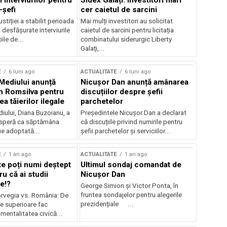
 interviurilor pentru
Sidex Galați: Investitori mari
-șefi
cer caietul de sarcini
stiției a stabilit perioada
Mai mulți investitori au solicitat
i desfășurate interviurile
caietul de sarcini pentru licitația
ile de...
combinatului siderurgic Liberty
Galați,...
E
6 luni ago
ACTUALITATE
6 luni ago
 Mediului anunță
Nicușor Dan anunță amânarea
n Romsilva pentru
discuțiilor despre șefii
 tăierilor ilegale
parchetelor
iului, Diana Buzoianu, a
Președintele Nicușor Dan a declarat
 speră ca săptămâna
că discuțiile privind numirile pentru
fie adoptată...
șefii parchetelor și serviciilor...
E
1 an ago
ACTUALITATE
1 an ago
te poți numi deștept
Ultimul sondaj comandat de
u că ai studii
Nicușor Dan
e!?
George Simion și Victor Ponta, în
fruntea sondajelor pentru alegerile
rvegia vs. România: De
prezidențiale ...
le superioare fac
 mentalitatea civică...