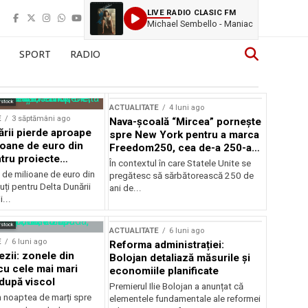
LIVE RADIO CLASIC FM
Michael Sembello - Maniac
SPORT
RADIO
rstock
ACTUALITATE
4 luni ago
E
3 săptămâni ago
Nava-școală “Mircea” pornește
ării pierde aproape
spre New York pentru a marca
ioane de euro din
Freedom250, cea de-a 250-a
tru proiecte
aniversare a Statelor Unite
În contextul în care Statele Unite se
de milioane de euro din
pregătesc să sărbătorească 250 de
ți pentru Delta Dunării
ani de...
...
rstock
ACTUALITATE
6 luni ago
E
6 luni ago
Reforma administrației:
ezii: zonele din
Bolojan detaliază măsurile și
u cele mai mari
economiile planificate
după viscol
Premierul Ilie Bolojan a anunțat că
n noaptea de marți spre
elementele fundamentale ale reformei