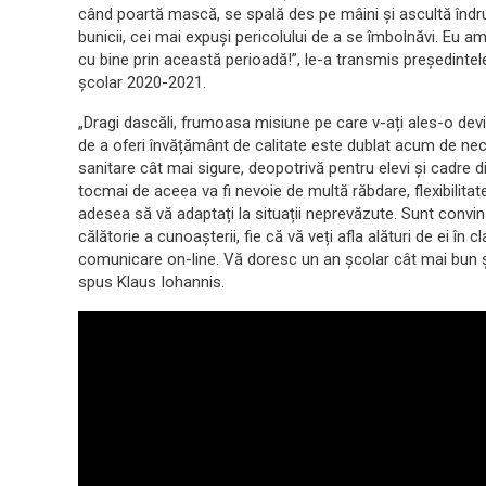
când poartă mască, se spală des pe mâini și ascultă îndrumă
bunicii, cei mai expuși pericolului de a se îmbolnăvi. Eu a
cu bine prin această perioadă!”, le-a transmis președintele
școlar 2020-2021.
„Dragi dascăli, frumoasa misiune pe care v-ați ales-o devi
de a oferi învățământ de calitate este dublat acum de nece
sanitare cât mai sigure, deopotrivă pentru elevi și cadre d
tocmai de aceea va fi nevoie de multă răbdare, flexibilitate
adesea să vă adaptați la situații neprevăzute. Sunt convins 
călătorie a cunoașterii, fie că vă veți afla alături de ei în c
comunicare on-line. Vă doresc un an școlar cât mai bun ș
spus Klaus Iohannis.