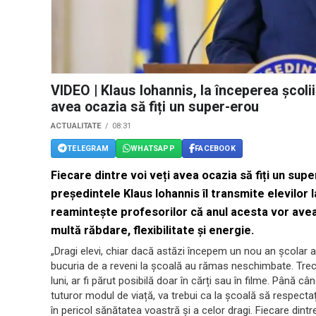
VIDEO | Klaus Iohannis, la începerea școlii
avea ocazia să fiți un super-erou
ACTUALITATE
08:31
TELEGRAM
WHATSAPP
FACEBOOK
Fiecare dintre voi veți avea ocazia să fiți un su
președintele Klaus Iohannis îl transmite elevilor la
reamintește profesorilor că anul acesta vor avea
multă răbdare, flexibilitate și energie.
„
Dragi elevi, chiar dacă astăzi începem un nou an școlar al
bucuria de a reveni la școală au rămas neschimbate. Trece
luni, ar fi părut posibilă doar în cărți sau în filme. Până
tuturor modul de viață, va trebui ca la școală să respect
în pericol sănătatea voastră și a celor dragi. Fiecare dintr