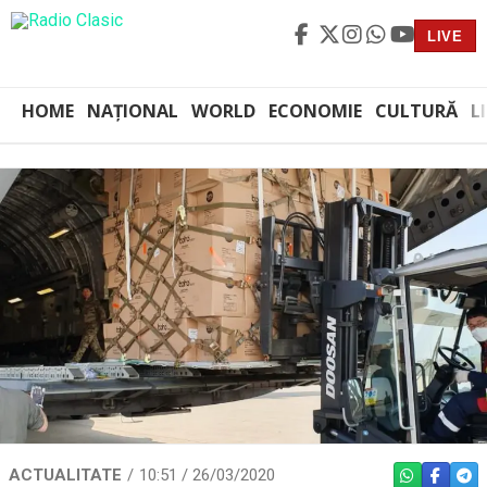
LIVE
HOME
NAȚIONAL
WORLD
ECONOMIE
CULTURĂ
L
ACTUALITATE
10:51 / 26/03/2020
WHATSAPP
FACEBO
TEL