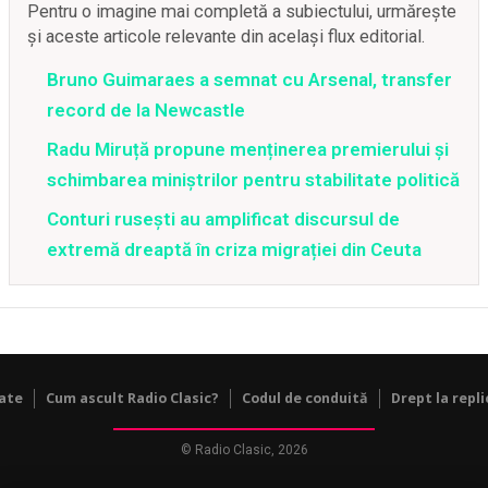
Pentru o imagine mai completă a subiectului, urmărește
și aceste articole relevante din același flux editorial.
Bruno Guimaraes a semnat cu Arsenal, transfer
record de la Newcastle
Radu Miruță propune menținerea premierului și
schimbarea miniștrilor pentru stabilitate politică
Conturi rusești au amplificat discursul de
extremă dreaptă în criza migrației din Ceuta
tate
Cum ascult Radio Clasic?
Codul de conduită
Drept la repli
© Radio Clasic, 2026