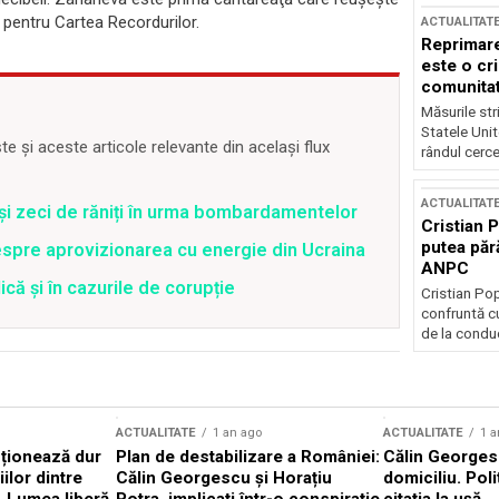
e pentru Cartea Recordurilor.
ACTUALITAT
Reprimare
este o cri
comunitate
Măsurile stri
Statele Unit
 și aceste articole relevante din același flux
rândul cerce
ACTUALITAT
 și zeci de răniți în urma bombardamentelor
Cristian 
putea păr
spre aprovizionarea cu energie din Ucraina
ANPC
că și în cazurile de corupție
Cristian Po
confruntă cu
de la conduc
ACTUALITATE
1 an ago
ACTUALITATE
1 a
cționează dur
Plan de destabilizare a României:
Călin Georgesc
ilor dintre
Călin Georgescu și Horațiu
domiciliu. Poli