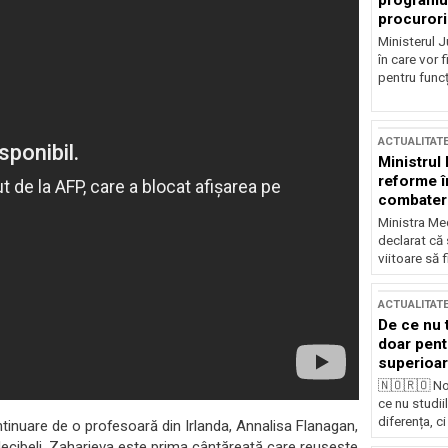
programul
procurori
Ministerul Ju
în care vor f
pentru funcți
ACTUALITAT
Ministrul
reforme î
combaterea
Ministra Med
declarat că
viitoare să 
ACTUALITAT
De ce nu 
doar pentr
superioar
🇳🇴🇷🇴 No
ce nu studii
diferența, ci
tinuare de o profesoară din Irlanda, Annalisa Flanagan,
 decibeli. Zaharieva este prima cântăreaţă care reuşeşte