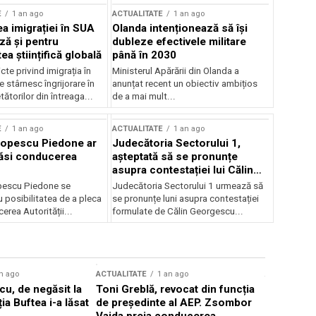
E
1 an ago
ACTUALITATE
1 an ago
a imigrației în SUA
Olanda intenționează să își
ză și pentru
dubleze efectivele militare
a științifică globală
până în 2030
cte privind imigrația în
Ministerul Apărării din Olanda a
e stârnesc îngrijorare în
anunțat recent un obiectiv ambițios
tătorilor din întreaga...
de a mai mult...
E
1 an ago
ACTUALITATE
1 an ago
Popescu Piedone ar
Judecătoria Sectorului 1,
ăsi conducerea
așteptată să se pronunțe
asupra contestației lui Călin
Georgescu privind controlul
pescu Piedone se
Judecătoria Sectorului 1 urmează să
judiciar
 posibilitatea de a pleca
se pronunțe luni asupra contestației
erea Autorității...
formulate de Călin Georgescu...
n ago
ACTUALITATE
1 an ago
ACTUALITATE
u, de negăsit la
Toni Greblă, revocat din funcția
Ilie Boloj
ția Buftea i-a lăsat
de președinte al AEP. Zsombor
alegerilor