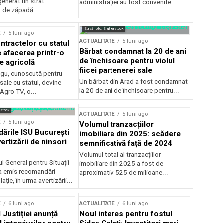
generat un strat
administrației au fost convenite...
v de zăpadă...
Sursă foto: Shutterstock
E
5 luni ago
ACTUALITATE
5 luni ago
ntractelor cu statul
Bărbat condamnat la 20 de ani
e afacerea printr-o
de închisoare pentru violul
e agricolă
fiicei partenerei sale
gu, cunoscută pentru
Un bărbat din Arad a fost condamnat
sale cu statul, devine
la 20 de ani de închisoare pentru...
 Agro TV, o...
rstock
ACTUALITATE
5 luni ago
E
5 luni ago
Volumul tranzacțiilor
rile ISU București
imobiliare din 2025: scădere
ertizării de ninsori
semnificativă față de 2024
Volumul total al tranzacțiilor
l General pentru Situații
imobiliare din 2025 a fost de
a emis recomandări
aproximativ 525 de milioane...
ție, în urma avertizării...
E
6 luni ago
ACTUALITATE
6 luni ago
 Justiției anunță
Noul interes pentru fostul