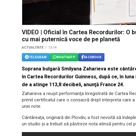
VIDEO | Oficial în Cartea Recordurilor: O
cu mai puternică voce de pe planetă
ACTUALITATE
13:14
TELEGRAM
WHATSAPP
FACEBOOK
Soprana bulgară Smilyana Zaharieva este cântăr
în Cartea Recordurilor Guinness, după ce, în luna 
de a atinge 113,8 decibeli, anunţă France 24.
Zaharieva a reuşit performanţa înregistrată de Cartea Rec
primit certificatul care o consacră drept interpreta care 
unei note.
Cântăreaţa, originară din Plovdiv, a fost nevoită să îndepli
un studio şi a trebuit să păstreze nota atinsă pentru cel p