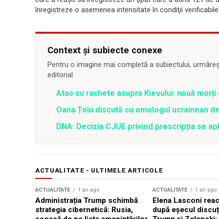
înregistreze o asemenea intensitate în condiţii verificabil
Context și subiecte conexe
Pentru o imagine mai completă a subiectului, urmărește
editorial.
Atac cu rachete asupra Kievului: nouă morți
Oana Țoiu discută cu omologul ucrainean de
DNA: Decizia CJUE privind prescripția se apli
ACTUALITATE - ULTIMELE ARTICOLE
ACTUALITATE
1 an ago
ACTUALITATE
1 an ago
Administrația Trump schimbă
Elena Lasconi rea
strategia cibernetică: Rusia,
după eșecul discuți