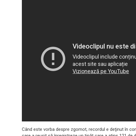
Când este vorba despre zgomot, recordul e deţinut în con
care a reuşit să înregistreze un ţipăt care a atins 121 de