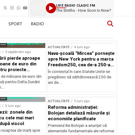
LIVE RADIO CLASIC FM
The Smiths - How Soon Is Now?
SPORT
RADIO
rstock
ACTUALITATE
4 luni ago
E
3 săptămâni ago
Nava-școală “Mircea” pornește
ării pierde aproape
spre New York pentru a marca
ioane de euro din
Freedom250, cea de-a 250-a
tru proiecte
aniversare a Statelor Unite
În contextul în care Statele Unite se
de milioane de euro din
pregătesc să sărbătorească 250 de
ți pentru Delta Dunării
ani de...
...
rstock
ACTUALITATE
5 luni ago
E
5 luni ago
Reforma administrației:
ezii: zonele din
Bolojan detaliază măsurile și
u cele mai mari
economiile planificate
după viscol
Premierul Ilie Bolojan a anunțat că
n noaptea de marți spre
elementele fundamentale ale reformei