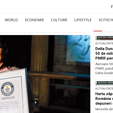
WORLD
ECONOMIE
CULTURĂ
LIFESTYLE
SCITECH
Sursă foto: Shutte
ACTUALITAT
Delta Dun
50 de mil
PNRR pen
esențiale
Aproape 50 
PNRR, pierdu
Delta Dunării
Sursă foto: Shutte
ACTUALITAT
Harta zăp
România c
depuneri 
Ninsorile di