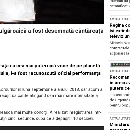
miercuri au 
semnificati
ACTUALITAT
Regina co
 bulgăroaică a fost desemnată cântăreaţa
își extind
televiziun
Mihaela Nea
contractele 
acționară la
Sursă foto: Shutte
eaţa cu cea mai puternică voce de pe planetă
ACTUALITAT
iulie, i-a fost recunoscută oficial performanţa
Recomandă
în urma av
puternice
ordurilor în luna septembrie a anului 2018, dar acum a
Inspectoratu
a reuşit să cânte atingând cea mai mare intensitate a
de Urgență 
pentru popula
nească mai multe condiţii. A realizat înregistrarea într-
uţin cinci secunde, după ce a depăşit 110 decibeli.
ACTUALITAT
Ministerul