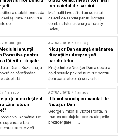
 interviurilor pentru
Sidex Galați: Investitori mari
-șefi
cer caietul de sarcini
stiției a stabilit perioada
Mai mulți investitori au solicitat
i desfășurate interviurile
caietul de sarcini pentru licitația
ile de...
combinatului siderurgic Liberty
Galați,...
E
6 luni ago
ACTUALITATE
6 luni ago
 Mediului anunță
Nicușor Dan anunță amânarea
n Romsilva pentru
discuțiilor despre șefii
 tăierilor ilegale
parchetelor
iului, Diana Buzoianu, a
Președintele Nicușor Dan a declarat
 speră ca săptămâna
că discuțiile privind numirile pentru
fie adoptată...
șefii parchetelor și serviciilor...
E
1 an ago
ACTUALITATE
1 an ago
te poți numi deștept
Ultimul sondaj comandat de
u că ai studii
Nicușor Dan
e!?
George Simion și Victor Ponta, în
fruntea sondajelor pentru alegerile
rvegia vs. România: De
prezidențiale ...
le superioare fac
 mentalitatea civică...