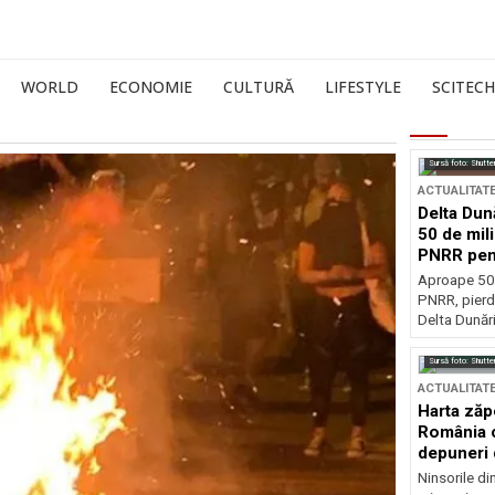
WORLD
ECONOMIE
CULTURĂ
LIFESTYLE
SCITECH
Sursă foto: Shutte
ACTUALITAT
Delta Dun
50 de mil
PNRR pen
esențiale
Aproape 50 
PNRR, pierdu
Delta Dunării
Sursă foto: Shutte
ACTUALITAT
Harta zăp
România c
depuneri 
Ninsorile di