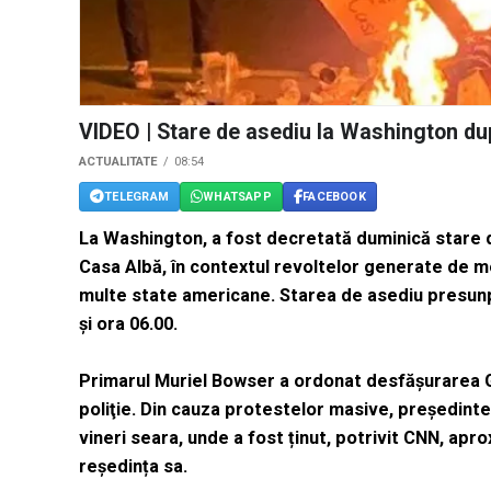
VIDEO | Stare de asediu la Washington du
ACTUALITATE
08:54
TELEGRAM
WHATSAPP
FACEBOOK
La Washington, a fost decretată duminică stare d
Casa Albă, în contextul revoltelor generate de m
multe state americane. Starea de asediu presunpu
și ora 06.00.
Primarul Muriel Bowser a ordonat desfăşurarea Găr
poliţie.
Din cauza protestelor masive, președinte
vineri seara, unde a fost ținut, potrivit CNN, apro
reședința sa.