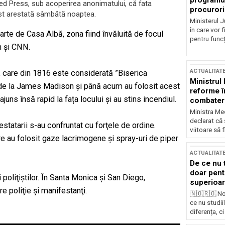
programul
ated Press, sub acoperirea anonimatului, că fata
procurori
fost arestată sâmbătă noaptea.
Ministerul Ju
în care vor f
rte de Casa Albă, zona fiind învăluită de focul
pentru funcți
n și CNN.
ACTUALITAT
n, care din 1816 este considerată ”Biserica
Ministrul
 de la James Madison și până acum au folosit acest
reforme î
uns însă rapid la fața locului și au stins incendiul.
combaterea
Ministra Med
declarat că
estatarii s-au confruntat cu forţele de ordine.
viitoare să 
are au folosit gaze lacrimogene şi spray-uri de piper
ACTUALITAT
De ce nu 
doar pentr
i poliţiştilor. În Santa Monica şi San Diego,
superioar
e poliţie şi manifestanţi.
🇳🇴🇷🇴 No
ce nu studii
diferența, ci