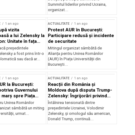
Summitul liderilor privind Ucraina,
organizat...
E
1 an ago
ACTUALITATE
1 an ago
upă vizita
Protest AUR în București:
asă a lui Zelensky la
Participare redusă și incidente
n: Unitate în fața
de securitate
inii
acă președintele
Mitingul organizat sâmbătă de
lensky a fost prins într-o
Alianța pentru Unirea Românilor
lomatică sau dacă ar...
(AUR) în Piața Universității din
București...
E
1 an ago
ACTUALITATE
1 an ago
UR la București:
Reacții din România și
potriva Guvernului
Moldova după disputa Trump-
i marș spre Piața
Zelensky: Îngrijorări privind
securitatea regională
tru Unirea Românilor
Întâlnirea tensionată dintre
anizat sâmbătă un miting
președintele Ucrainei, Volodimir
ersității, urmat...
Zelensky, și omologul său american,
Donald Trump, continuă...