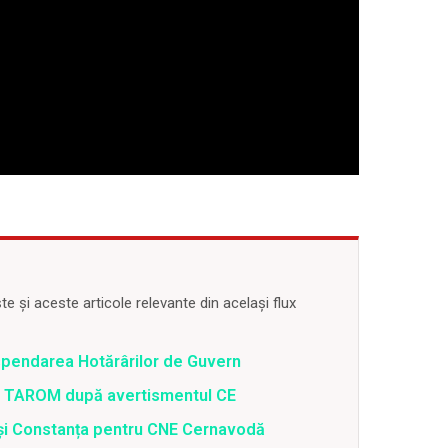
 și aceste articole relevante din același flux
spendarea Hotărârilor de Guvern
 a TAROM după avertismentul CE
i și Constanța pentru CNE Cernavodă