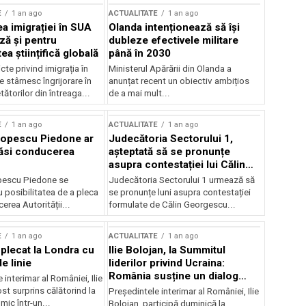
E
1 an ago
ACTUALITATE
1 an ago
a imigrației în SUA
Olanda intenționează să își
ză și pentru
dubleze efectivele militare
a științifică globală
până în 2030
cte privind imigrația în
Ministerul Apărării din Olanda a
e stârnesc îngrijorare în
anunțat recent un obiectiv ambițios
tătorilor din întreaga...
de a mai mult...
E
1 an ago
ACTUALITATE
1 an ago
Popescu Piedone ar
Judecătoria Sectorului 1,
ăsi conducerea
așteptată să se pronunțe
asupra contestației lui Călin
Georgescu privind controlul
pescu Piedone se
Judecătoria Sectorului 1 urmează să
judiciar
 posibilitatea de a pleca
se pronunțe luni asupra contestației
erea Autorității...
formulate de Călin Georgescu...
E
1 an ago
ACTUALITATE
1 an ago
 plecat la Londra cu
Ilie Bolojan, la Summitul
e linie
liderilor privind Ucraina:
România susține un dialog
 interimar al României, Ilie
transatlantic pentru securitate
ost surprins călătorind la
Președintele interimar al României, Ilie
și stabilitate
ic într-un...
Bolojan, participă duminică la