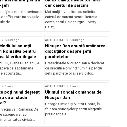
 interviurilor pentru
Sidex Galați: Investitori mari
-șefi
cer caietul de sarcini
stiției a stabilit perioada
Mai mulți investitori au solicitat
i desfășurate interviurile
caietul de sarcini pentru licitația
ile de...
combinatului siderurgic Liberty
Galați,...
E
6 luni ago
ACTUALITATE
6 luni ago
 Mediului anunță
Nicușor Dan anunță amânarea
n Romsilva pentru
discuțiilor despre șefii
 tăierilor ilegale
parchetelor
iului, Diana Buzoianu, a
Președintele Nicușor Dan a declarat
 speră ca săptămâna
că discuțiile privind numirile pentru
fie adoptată...
șefii parchetelor și serviciilor...
E
1 an ago
ACTUALITATE
1 an ago
te poți numi deștept
Ultimul sondaj comandat de
u că ai studii
Nicușor Dan
e!?
George Simion și Victor Ponta, în
fruntea sondajelor pentru alegerile
rvegia vs. România: De
prezidențiale ...
le superioare fac
 mentalitatea civică...