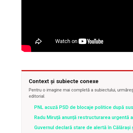
Context și subiecte conexe
Pentru o imagine mai completă a subiectului, urmărește
editorial.
PNL acuză PSD de blocaje politice după su
Radu Miruță anunță restructurarea urgentă
Guvernul declară stare de alertă în Călăraș