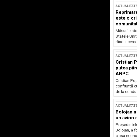
ACTUALITAT
Reprimare
este o cri
comunitate
Măsurile stri
Statele Unit
rândul cerce
ACTUALITAT
Cristian 
putea păr
ANPC
Cristian Po
confruntă cu
de la conduc
ACTUALITAT
Bolojan a
un avion d
Președintele
Bolojan, a f
clasa econom