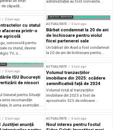
generat un strat
administrației au fost convenite...
v de zăpadă...
Sursă foto: Shutterstock
E
5 luni ago
ACTUALITATE
5 luni ago
ntractelor cu statul
Bărbat condamnat la 20 de ani
e afacerea printr-o
de închisoare pentru violul
e agricolă
fiicei partenerei sale
gu, cunoscută pentru
Un bărbat din Arad a fost condamnat
sale cu statul, devine
la 20 de ani de închisoare pentru...
 Agro TV, o...
rstock
ACTUALITATE
5 luni ago
E
5 luni ago
Volumul tranzacțiilor
rile ISU București
imobiliare din 2025: scădere
ertizării de ninsori
semnificativă față de 2024
Volumul total al tranzacțiilor
l General pentru Situații
imobiliare din 2025 a fost de
a emis recomandări
aproximativ 525 de milioane...
ție, în urma avertizării...
E
5 luni ago
ACTUALITATE
6 luni ago
 Justiției anunță
Noul interes pentru fostul