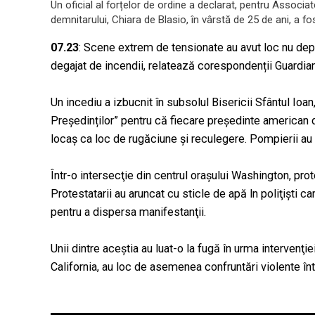
Un oficial al forțelor de ordine a declarat, pentru Associ
demnitarului, Chiara de Blasio, în vârstă de 25 de ani, a 
07.23
: Scene extrem de tensionate au avut loc nu depa
degajat de incendii, relatează corespondenții Guardia
Un incediu a izbucnit în subsolul Bisericii Sfântul Ioa
Președinților” pentru că fiecare președinte american
locaș ca loc de rugăciune și reculegere. Pompierii au aj
Într-o intersecţie din centrul oraşului Washington, prot
Protestatarii au aruncat cu sticle de apă ln poliţişti c
pentru a dispersa manifestanţii.
Unii dintre aceştia au luat-o la fugă în urma intervenţie
California, au loc de asemenea confruntări violente într