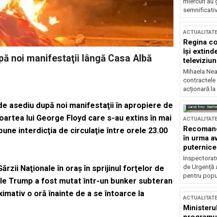
miercuri au 
semnificati
ACTUALITAT
Regina co
își extind
pă noi manifestaţii lângă Casa Albă
televiziun
Mihaela Nea
contractele 
acționară la
e asediu după noi manifestaţii în apropiere de
Sursă foto: Shutte
oartea lui George Floyd care s-au extins în mai
ACTUALITAT
Recomandă
ne interdicţia de circulaţie între orele 23.00
în urma av
puternice
Inspectoratu
de Urgență 
zii Naţionale în oraş în sprijinul forţelor de
pentru popula
le Trump a fost mutat într-un bunker subteran
ximativ o oră înainte de a se întoarce la
ACTUALITAT
Ministerul