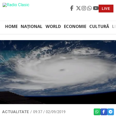
LIVE
HOME
NAȚIONAL
WORLD
ECONOMIE
CULTURĂ
L
ACTUALITATE
09:37 / 02/09/2019
WHATSAPP
FACEBO
TEL