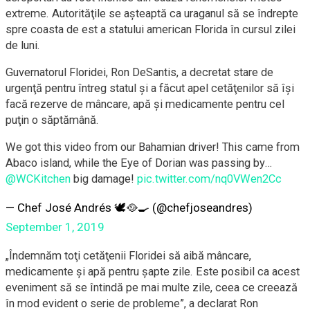
extreme. Autorităţile se aşteaptă ca uraganul să se îndrepte
spre coasta de est a statului american Florida în cursul zilei
de luni.
Guvernatorul Floridei, Ron DeSantis, a decretat stare de
urgenţă pentru întreg statul şi a făcut apel cetăţenilor să îşi
facă rezerve de mâncare, apă şi medicamente pentru cel
puţin o săptămână.
We got this video from our Bahamian driver! This came from
Abaco island, while the Eye of Dorian was passing by…⁦
@WCKitchen
⁩ big damage!
pic.twitter.com/nq0VWen2Cc
— Chef José Andrés 🕊️🥘🍳 (@chefjoseandres)
September 1, 2019
„Îndemnăm toţi cetăţenii Floridei să aibă mâncare,
medicamente şi apă pentru şapte zile. Este posibil ca acest
eveniment să se întindă pe mai multe zile, ceea ce creează
în mod evident o serie de probleme”, a declarat Ron