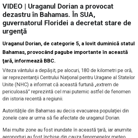
VIDEO | Uraganul Dorian a provocat
dezastru în Bahamas. În SUA,
guvernatorul Floridei a decretat stare de
urgenţă
Uraganul Dorian, de categorie 5, a lovit duminică statul
Bahamas, provocând pagube importante în această
ţară, informează BBC.
Viteza vântului a depăşit, pe alocuri, 180 de kilometri pe oră,
iar reprezentanţii Centrului Naţional pentru Uragane al Statelor
Unite (NHC) a informat că această furtună „extrem de
periculoasă” reprezintă cel mai puternic astfel de fenomen
din istoria recentă a regiunii.
Autorităţile din Bahamas au decis evacuarea populaţiei din
zonele care ar urma să fie afectate de uraganul Dorian.
Mai multe zone au fost inundate în această ţară, iar anumite
aeroporturi au fost închise din cauza fenomenelor meteo