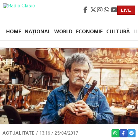
LIVE
HOME
NAȚIONAL
WORLD
ECONOMIE
CULTURĂ
L
ACTUALITATE
13:16 / 25/04/2017
WHATSAPP
FACEBO
TEL