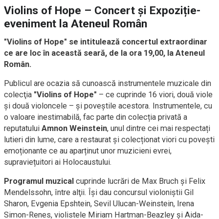
Violins of Hope – Concert și Expoziție-
eveniment la Ateneul Român
"Violins of Hope" se intitulează concertul extraordinar
ce are loc în această seară, de la ora 19,00, la Ateneul
Român.
Publicul are ocazia să cunoască instrumentele muzicale din
colecţia
"Violins of Hope"
– ce cuprinde 16 viori, două viole
şi două violoncele – şi poveştile acestora. Instrumentele, cu
o valoare inestimabilă, fac parte din colecția privată a
reputatului
Amnon Weinstein
, unul dintre cei mai respectați
lutieri din lume, care a restaurat și colecționat viori cu povești
emoționante ce au aparținut unor muzicieni evrei,
supraviețuitori ai Holocaustului.
Programul muzical
cuprinde lucrări de Max Bruch şi Felix
Mendelssohn, între alţii. Îşi dau concursul violoniştii Gil
Sharon, Evgenia Epshtein, Sevil Ulucan-Weinstein, Irena
Simon-Renes, violistele Miriam Hartman-Beazley şi Aida-