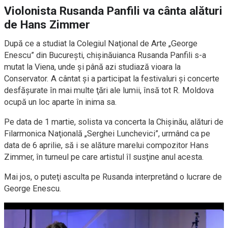
Violonista Rusanda Panfili va cânta alături
de Hans Zimmer
După ce a studiat la Colegiul Naţional de Arte „George
Enescu” din Bucureşti, chişinăuianca Rusanda Panfili s-a
mutat la Viena, unde şi până azi studiază vioara la
Conservator. A cântat şi a participat la festivaluri şi concerte
desfăşurate în mai multe ţări ale lumii, însă tot R. Moldova
ocupă un loc aparte în inima sa.
Pe data de 1 martie, solista va concerta la Chişinău, alături de
Filarmonica Naţională „Serghei Lunchevici”, urmând ca pe
data de 6 aprilie, să i se alăture marelui compozitor Hans
Zimmer, în turneul pe care artistul îl susţine anul acesta.
Mai jos, o puteţi asculta pe Rusanda interpretând o lucrare de
George Enescu.