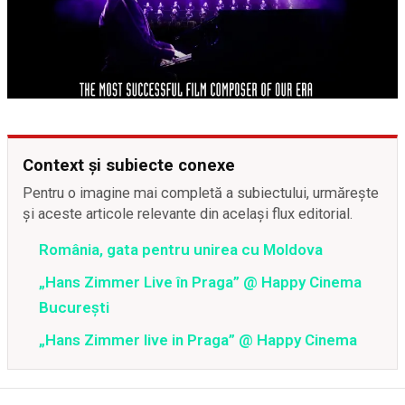
Context și subiecte conexe
Pentru o imagine mai completă a subiectului, urmărește
și aceste articole relevante din același flux editorial.
România, gata pentru unirea cu Moldova
„Hans Zimmer Live în Praga” @ Happy Cinema
București
„Hans Zimmer live in Praga” @ Happy Cinema