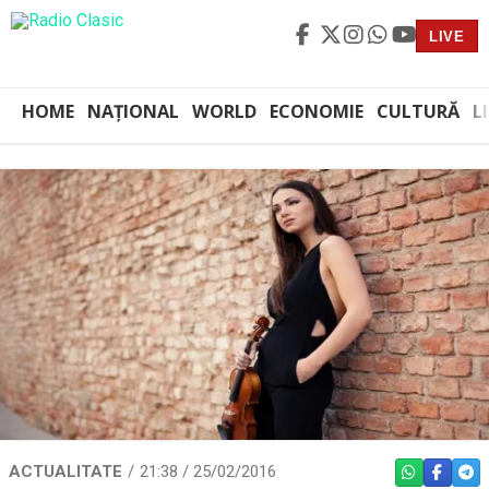
LIVE
HOME
NAȚIONAL
WORLD
ECONOMIE
CULTURĂ
L
ACTUALITATE
21:38 / 25/02/2016
WHATSAPP
FACEBO
TEL