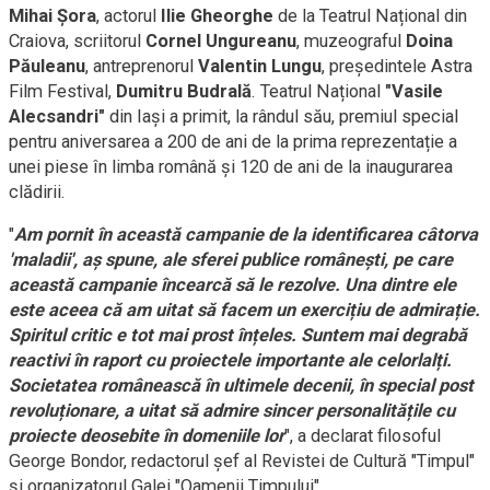
Mihai Șora
, actorul
Ilie Gheorghe
de la Teatrul Național din
Craiova, scriitorul
Cornel Ungureanu
, muzeograful
Doina
Păuleanu
, antreprenorul
Valentin Lungu
, președintele Astra
Film Festival,
Dumitru Budrală
. Teatrul Național
"Vasile
Alecsandri"
din Iași a primit, la rândul său, premiul special
pentru aniversarea a 200 de ani de la prima reprezentație a
unei piese în limba română și 120 de ani de la inaugurarea
clădirii.
"
Am pornit în această campanie de la identificarea câtorva
'maladii', aș spune, ale sferei publice românești, pe care
această campanie încearcă să le rezolve. Una dintre ele
este aceea că am uitat să facem un exercițiu de admirație.
Spiritul critic e tot mai prost înțeles. Suntem mai degrabă
reactivi în raport cu proiectele importante ale celorlalți.
Societatea românească în ultimele decenii, în special post
revoluționare, a uitat să admire sincer personalitățile cu
proiecte deosebite în domeniile lor
", a declarat filosoful
George Bondor, redactorul șef al Revistei de Cultură "Timpul"
și organizatorul Galei "Oamenii Timpului".