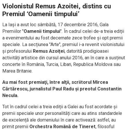
Violonistul Remus Azoitei, distins cu
Premiul ‘Oamenii timpului’
La Iaşi a avut loc sâmbătă, 17 decembrie 2016, Gala
Premiilor "
Oamenii timpului
". În cadrul celei de-a treia ediții
a evenimentului au fost decernate zece trofee și opt premii
speciale. La secțiunea "Arte", premiul i-a revenit violonistului
şi profesorului
Remus Azoiței
, datorită prodigioasei
activități artistice din cursul anului 2016, an în care a susținut
concerte în România, Turcia, Liban, Republica Moldova sau
Marea Britanie.
Au mai fost premiaţi, între alţii, scriitorul Mircea
Cărtărescu, jurnalistul Paul Radu și preotul Constantin
Necula.
Tot în cadrul celei a treia ediții a Galei au fost acordate și
premii speciale unor personalități care au atins standardele
de excelență ale domeniului în care activează: astfel, au
primit premii
Orchestra Română de Tineret
, filosoful