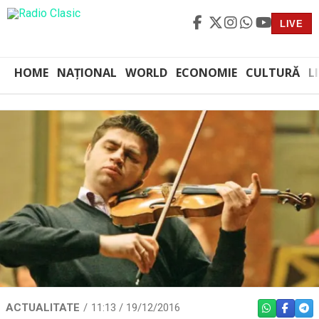
LIVE
HOME
NAȚIONAL
WORLD
ECONOMIE
CULTURĂ
L
ACTUALITATE
11:13 / 19/12/2016
WHATSAPP
FACEBO
TEL