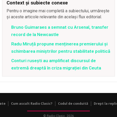
Context și subiecte conexe
Pentru o imagine mai completă a subiectului, urmărește
și aceste articole relevante din același flux editorial.
Bruno Guimaraes a semnat cu Arsenal, transfer
record de la Newcastle
Radu Miruță propune menținerea premierului și
schimbarea miniștrilor pentru stabilitate politică
Conturi rusești au amplificat discursul de
extremă dreaptă în criza migrației din Ceuta
tate
Cum ascult Radio Clasic?
Codul de conduită
Drept la repli
© Radio Clasic, 2026