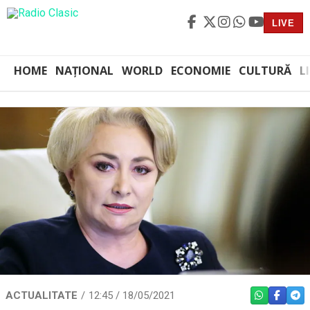
LIVE
HOME
NAȚIONAL
WORLD
ECONOMIE
CULTURĂ
L
ACTUALITATE
12:45 / 18/05/2021
WHATSAPP
FACEBO
TEL