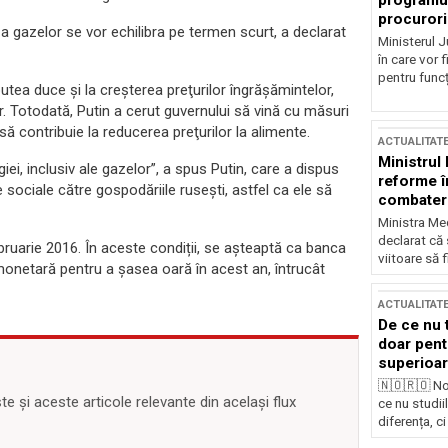
programul
procurori
 gazelor se vor echilibra pe termen scurt, a declarat
Ministerul Ju
în care vor f
pentru funcți
utea duce și la creșterea preţurilor îngrăşămintelor,
r. Totodată, Putin a cerut guvernului să vină cu măsuri
 să contribuie la reducerea preţurilor la alimente.
ACTUALITAT
Ministrul
iei, inclusiv ale gazelor”, a spus Putin, care a dispus
reforme î
e sociale către gospodăriile ruseşti, astfel ca ele să
combaterea
Ministra Med
declarat că
 februarie 2016. În aceste condiții, se așteaptă ca banca
viitoare să 
monetară pentru a şasea oară în acest an, întrucât
ACTUALITAT
De ce nu 
doar pentr
superioar
🇳🇴🇷🇴 No
 și aceste articole relevante din același flux
ce nu studii
diferența, ci