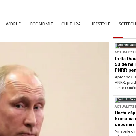
WORLD
ECONOMIE
CULTURĂ
LIFESTYLE
SCITECH
Sursă foto: Shutte
ACTUALITAT
Delta Dun
50 de mil
PNRR pen
esențiale
Aproape 50 
PNRR, pierdu
Delta Dunării
Sursă foto: Shutte
ACTUALITAT
Harta zăp
România c
depuneri 
Ninsorile di