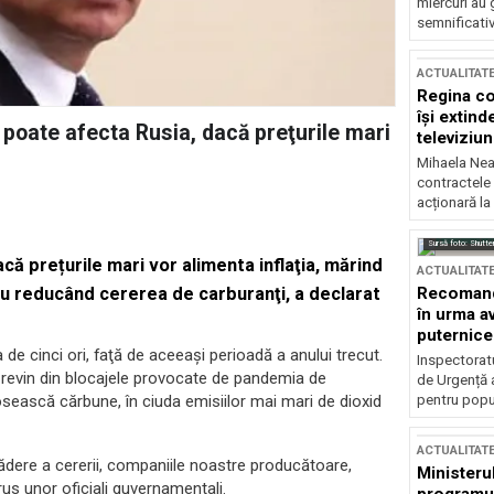
miercuri au 
semnificati
ACTUALITAT
Regina co
își extind
 poate afecta Rusia, dacă preţurile mari
televiziun
Mihaela Nea
contractele 
acționară la
Sursă foto: Shutte
ă prețurile mari vor alimenta inflaţia, mărind
ACTUALITAT
Recomandă
au reducând cererea de carburanţi, a declarat
în urma av
puternice
 de cinci ori, faţă de aceeaşi perioadă a anului trecut.
Inspectoratu
i revin din blocajele provocate de pandemia de
de Urgență 
pentru popula
losească cărbune, în ciuda emisiilor mai mari de dioxid
ACTUALITAT
ădere a cererii, companiile noastre producătoare,
Ministerul
rus unor oficiali guvernamentali.