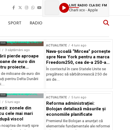
LIVE RADIO CLASIC FM
Charli xcx - Apple
SPORT
RADIO
rstock
ACTUALITATE
4 luni ago
E
3 săptămâni ago
Nava-școală “Mircea” pornește
ării pierde aproape
spre New York pentru a marca
ioane de euro din
Freedom250, cea de-a 250-a
tru proiecte
aniversare a Statelor Unite
În contextul în care Statele Unite se
de milioane de euro din
pregătesc să sărbătorească 250 de
ți pentru Delta Dunării
ani de...
...
rstock
ACTUALITATE
5 luni ago
E
5 luni ago
Reforma administrației:
ezii: zonele din
Bolojan detaliază măsurile și
u cele mai mari
economiile planificate
după viscol
Premierul Ilie Bolojan a anunțat că
n noaptea de marți spre
elementele fundamentale ale reformei