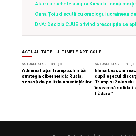
Atac cu rachete asupra Kievului: nouă morți
Oana Țoiu discută cu omologul ucrainean de
DNA: Decizia CJUE privind prescripția se apli
ACTUALITATE - ULTIMELE ARTICOLE
ACTUALITATE
1 an ago
ACTUALITATE
1 an ago
Administrația Trump schimbă
Elena Lasconi rea
strategia cibernetică: Rusia,
după eșecul discuți
scoasă de pe lista amenințărilor
Trump și Zelenski:
înseamnă solidarit
trădare!”