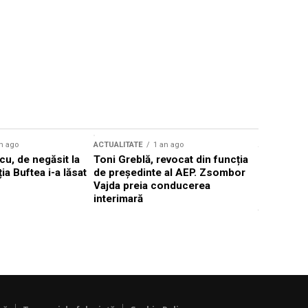
n ago
ACTUALITATE
1 an ago
ACTUALITATE
u, de negăsit la
Toni Greblă, revocat din funcția
Ilie Boloj
ția Buftea i-a lăsat
de președinte al AEP. Zsombor
alegerilor
Vajda preia conducerea
constituți
interimară
concentră
viitoarelo