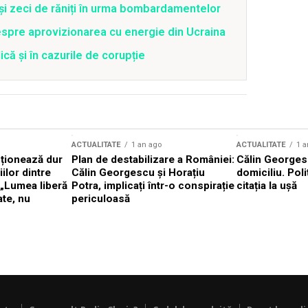
 și zeci de răniți în urma bombardamentelor
spre aprovizionarea cu energie din Ucraina
că și în cazurile de corupție
ACTUALITATE
1 an ago
ACTUALITATE
1 a
cționează dur
Plan de destabilizare a României:
Călin Georgesc
ilor dintre
Călin Georgescu și Horațiu
domiciliu. Poli
 „Lumea liberă
Potra, implicați într-o conspirație
citația la ușă
ate, nu
periculoasă