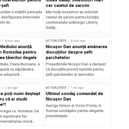
 interviurilor pentru
Sidex Galați: Investitori mari
-șefi
cer caietul de sarcini
stiției a stabilit perioada
Mai mulți investitori au solicitat
i desfășurate interviurile
caietul de sarcini pentru licitația
ile de...
combinatului siderurgic Liberty
Galați,...
E
6 luni ago
ACTUALITATE
6 luni ago
 Mediului anunță
Nicușor Dan anunță amânarea
n Romsilva pentru
discuțiilor despre șefii
 tăierilor ilegale
parchetelor
iului, Diana Buzoianu, a
Președintele Nicușor Dan a declarat
 speră ca săptămâna
că discuțiile privind numirile pentru
fie adoptată...
șefii parchetelor și serviciilor...
E
1 an ago
ACTUALITATE
1 an ago
te poți numi deștept
Ultimul sondaj comandat de
u că ai studii
Nicușor Dan
e!?
George Simion și Victor Ponta, în
fruntea sondajelor pentru alegerile
rvegia vs. România: De
prezidențiale ...
le superioare fac
 mentalitatea civică...