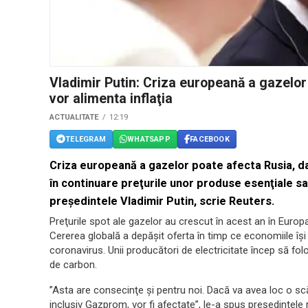
Vladimir Putin: Criza europeană a gazelor
vor alimenta inflaţia
ACTUALITATE
12:19
TELEGRAM
WHATSAPP
FACEBOOK
Criza europeană a gazelor poate afecta Rusia, dac
în continuare preţurile unor produse esenţiale s
președintele Vladimir Putin, scrie Reuters.
Preţurile spot ale gazelor au crescut în acest an în Europa
Cererea globală a depăşit oferta în timp ce economiile îş
coronavirus. Unii producători de electricitate încep să fo
de carbon.
”Asta are consecinţe şi pentru noi. Dacă va avea loc o sc
inclusiv Gazprom, vor fi afectate”, le-a spus președintele 