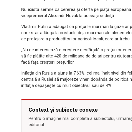
Nu există semne că cererea şi oferta pe piaţa europeană a
vicepremierul Alexandr Novak la aceeaşi şedinţă.
Vladimir Putin a adăugat că preţurile mai mari la gaze ar p
care s-ar adăuga la costurile deja mai mari ale alimentelo
de protejare a producătorilor agricoli locali, care ar trebui
„Nu ne interesează o creştere nesfârşită a preţurilor energ
să fie plătite alte 420 de milioane de dolari pentru ajutoar
facă față creşterii preţurilor.
Inflaţia din Rusia a ajuns la 7,63%, cel mai înalt nivel din
centrală a Rusiei să majoreze vineri dobânda de politică 
inflaţia depăşeşte cu mult obiectivul său de 4%.
Context și subiecte conexe
Pentru o imagine mai completă a subiectului, urmărește
editorial.