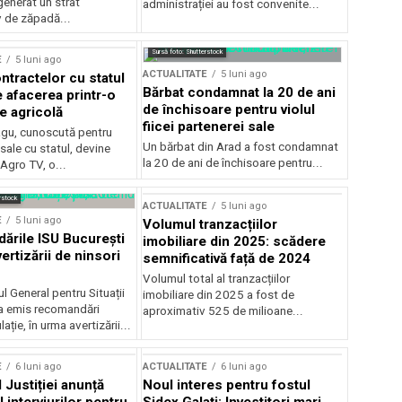
generat un strat
administrației au fost convenite...
v de zăpadă...
Sursă foto: Shutterstock
E
5 luni ago
ACTUALITATE
5 luni ago
ntractelor cu statul
Bărbat condamnat la 20 de ani
e afacerea printr-o
de închisoare pentru violul
e agricolă
fiicei partenerei sale
gu, cunoscută pentru
Un bărbat din Arad a fost condamnat
sale cu statul, devine
la 20 de ani de închisoare pentru...
 Agro TV, o...
rstock
ACTUALITATE
5 luni ago
E
5 luni ago
Volumul tranzacțiilor
rile ISU București
imobiliare din 2025: scădere
ertizării de ninsori
semnificativă față de 2024
Volumul total al tranzacțiilor
l General pentru Situații
imobiliare din 2025 a fost de
a emis recomandări
aproximativ 525 de milioane...
ție, în urma avertizării...
E
6 luni ago
ACTUALITATE
6 luni ago
 Justiției anunță
Noul interes pentru fostul