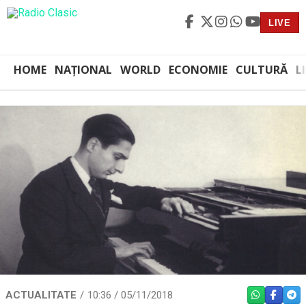
LIVE
HOME
NAȚIONAL
WORLD
ECONOMIE
CULTURĂ
L
ACTUALITATE
10:36 / 05/11/2018
WHATSAPP
FACEBO
TEL