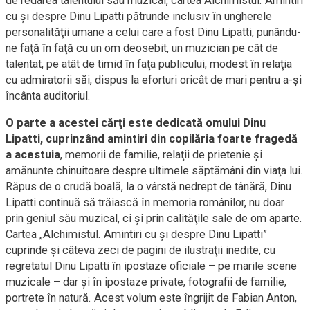
de redarea talentului său muzical, cartea Alchimistul. Amintiri
cu şi despre Dinu Lipatti pătrunde inclusiv în ungherele
personalităţii umane a celui care a fost Dinu Lipatti, punându-
ne faţă în faţă cu un om deosebit, un muzician pe cât de
talentat, pe atât de timid în faţa publicului, modest în relaţia
cu admiratorii săi, dispus la eforturi oricât de mari pentru a-şi
încânta auditoriul.
O parte a acestei cărţi este dedicată omului Dinu
Lipatti, cuprinzând amintiri din copilăria foarte fragedă
a acestuia
, memorii de familie, relaţii de prietenie şi
amănunte chinuitoare despre ultimele săptămâni din viaţa lui.
Răpus de o crudă boală, la o vârstă nedrept de tânără, Dinu
Lipatti continuă să trăiască în memoria românilor, nu doar
prin geniul său muzical, ci şi prin calităţile sale de om aparte.
Cartea „Alchimistul. Amintiri cu şi despre Dinu Lipatti”
cuprinde şi câteva zeci de pagini de ilustraţii inedite, cu
regretatul Dinu Lipatti în ipostaze oficiale – pe marile scene
muzicale – dar şi în ipostaze private, fotografii de familie,
portrete în natură. Acest volum este îngrijit de Fabian Anton,