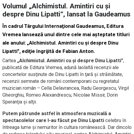
Volumul „Alchimistul. Amintiri cu şi
despre Dinu Lipatti“, lansat la Gaudeamus
În cadrul Târgului Internaţional Gaudeamus, Editura
Vremea lansează unul dintre cele mai aşteptate titluri
ale anului: „Alchimistul. Amintiri cu şi despre Dinu
Lipatti”, ediţie îngrijită de Fabian Anton.
Cartea
„Alchimistul. Amintiri cu şi despre Dinu Lipatti”
,
publicată de Editura Vremea, adună laolaltă recenzii ale
concertelor susţinute de Dinu Lipatti în ţară şi străinătate,
recenzii semnate de români contemporani cu regretatul
muzician român – Cella Delavrancea, Radu Georgescu, Virgil
Gheorghiu, Romeo Alexandrescu, Nicolae Missir, Dorin
Speranţia şi alţii.
Putem pătrunde astfel în atmosfera muzicală a
spectacolelor care l-au făcut pe Dinu Lipatti
celebru în
întreaga lume şi nemuritor în cultura românească. Dar dincolo