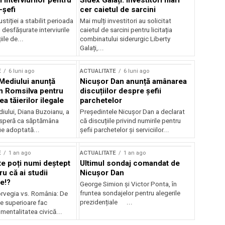
 interviurilor pentru
Sidex Galați: Investitori mari
-șefi
cer caietul de sarcini
stiției a stabilit perioada
Mai mulți investitori au solicitat
i desfășurate interviurile
caietul de sarcini pentru licitația
ile de...
combinatului siderurgic Liberty
Galați,...
E
6 luni ago
ACTUALITATE
6 luni ago
 Mediului anunță
Nicușor Dan anunță amânarea
n Romsilva pentru
discuțiilor despre șefii
 tăierilor ilegale
parchetelor
iului, Diana Buzoianu, a
Președintele Nicușor Dan a declarat
 speră ca săptămâna
că discuțiile privind numirile pentru
fie adoptată...
șefii parchetelor și serviciilor...
E
1 an ago
ACTUALITATE
1 an ago
te poți numi deștept
Ultimul sondaj comandat de
u că ai studii
Nicușor Dan
e!?
George Simion și Victor Ponta, în
fruntea sondajelor pentru alegerile
rvegia vs. România: De
prezidențiale ...
le superioare fac
 mentalitatea civică...