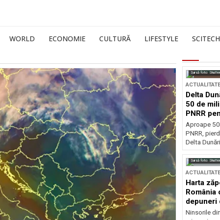
WORLD
ECONOMIE
CULTURĂ
LIFESTYLE
SCITECH
Sursă foto: Shutte
ACTUALITAT
Delta Dun
50 de mil
PNRR pen
esențiale
Aproape 50 
PNRR, pierdu
Delta Dunării
Sursă foto: Shutte
ACTUALITAT
Harta zăp
România c
depuneri 
Ninsorile di