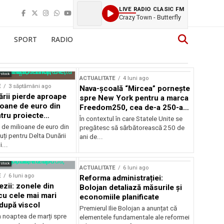
LIVE RADIO CLASIC FM
Crazy Town - Butterfly
SPORT
RADIO
rstock
ACTUALITATE
4 luni ago
E
3 săptămâni ago
Nava-școală “Mircea” pornește
ării pierde aproape
spre New York pentru a marca
ioane de euro din
Freedom250, cea de-a 250-a
tru proiecte
aniversare a Statelor Unite
În contextul în care Statele Unite se
de milioane de euro din
pregătesc să sărbătorească 250 de
ți pentru Delta Dunării
ani de...
...
rstock
ACTUALITATE
6 luni ago
E
6 luni ago
Reforma administrației:
ezii: zonele din
Bolojan detaliază măsurile și
u cele mai mari
economiile planificate
după viscol
Premierul Ilie Bolojan a anunțat că
n noaptea de marți spre
elementele fundamentale ale reformei