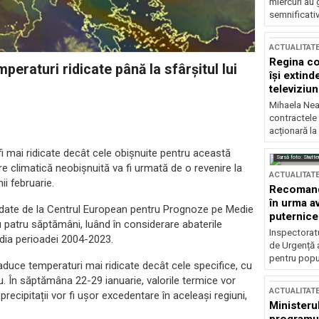
miercuri au 
semnificati
ACTUALITAT
Regina co
eraturi ridicate până la sfârșitul lui
își extind
televiziun
Mihaela Nea
contractele 
acționară la
i mai ridicate decât cele obișnuite pentru această
Sursă foto: Shutte
re climatică neobișnuită va fi urmată de o revenire la
ACTUALITAT
i februarie.
Recomandă
în urma av
 date de la Centrul European pentru Prognoze pe Medie
puternice
 patru săptămâni, luând în considerare abaterile
Inspectoratu
media perioadei 2004-2023.
de Urgență 
pentru popula
uce temperaturi mai ridicate decât cele specifice, cu
ru. În săptămâna 22-29 ianuarie, valorile termice vor
ACTUALITAT
precipitații vor fi ușor excedentare în aceleași regiuni,
Ministerul