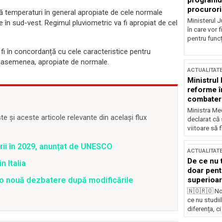
programul
procurori
ă temperaturi în general apropiate de cele normale
Ministerul Ju
e în sud-vest. Regimul pluviometric va fi apropiat de cel
în care vor f
pentru funcți
 fi în concordanță cu cele caracteristice pentru
 de asemenea, apropiate de normale.
ACTUALITAT
Ministrul
reforme î
combaterea
Ministra Med
 și aceste articole relevante din același flux
declarat că
viitoare să 
rii în 2029, anunțat de UNESCO
ACTUALITAT
De ce nu 
n Italia
doar pentr
u o nouă dezbatere după modificările
superioar
🇳🇴🇷🇴 No
ce nu studii
diferența, ci