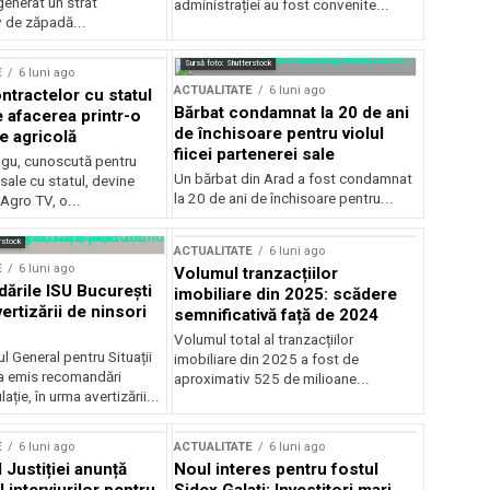
generat un strat
administrației au fost convenite...
v de zăpadă...
Sursă foto: Shutterstock
E
6 luni ago
ACTUALITATE
6 luni ago
ntractelor cu statul
Bărbat condamnat la 20 de ani
e afacerea printr-o
de închisoare pentru violul
e agricolă
fiicei partenerei sale
gu, cunoscută pentru
Un bărbat din Arad a fost condamnat
sale cu statul, devine
la 20 de ani de închisoare pentru...
 Agro TV, o...
rstock
ACTUALITATE
6 luni ago
E
6 luni ago
Volumul tranzacțiilor
rile ISU București
imobiliare din 2025: scădere
ertizării de ninsori
semnificativă față de 2024
Volumul total al tranzacțiilor
l General pentru Situații
imobiliare din 2025 a fost de
a emis recomandări
aproximativ 525 de milioane...
ție, în urma avertizării...
E
6 luni ago
ACTUALITATE
6 luni ago
 Justiției anunță
Noul interes pentru fostul