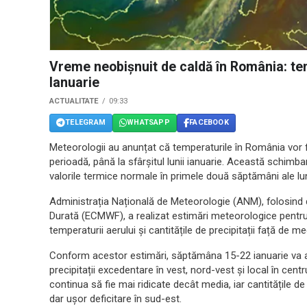
Vreme neobișnuit de caldă în România: temp
Ianuarie
ACTUALITATE
09:33
TELEGRAM
WHATSAPP
FACEBOOK
Meteorologii au anunțat că temperaturile în România vor f
perioadă, până la sfârșitul lunii ianuarie. Această schimba
valorile termice normale în primele două săptămâni ale luni
Administrația Națională de Meteorologie (ANM), folosind
Durată (ECMWF), a realizat estimări meteorologice pentru
temperaturii aerului și cantitățile de precipitații față de 
Conform acestor estimări, săptămâna 15-22 ianuarie va ad
precipitații excedentare în vest, nord-vest și local în cent
continua să fie mai ridicate decât media, iar cantitățile de 
dar ușor deficitare în sud-est.