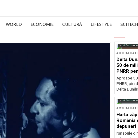
WORLD
ECONOMIE
CULTURĂ
LIFESTYLE
SCITECH
Sursă foto: Shutte
ACTUALITAT
Delta Dun
50 de mil
PNRR pen
esențiale
Aproape 50 
PNRR, pierdu
Delta Dunării
Sursă foto: Shutte
ACTUALITAT
Harta zăp
România c
depuneri 
Ninsorile di