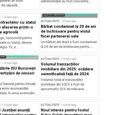
generat un strat
administrației au fost convenite...
v de zăpadă...
Sursă foto: Shutterstock
E
6 luni ago
ACTUALITATE
6 luni ago
ntractelor cu statul
Bărbat condamnat la 20 de ani
e afacerea printr-o
de închisoare pentru violul
e agricolă
fiicei partenerei sale
gu, cunoscută pentru
Un bărbat din Arad a fost condamnat
sale cu statul, devine
la 20 de ani de închisoare pentru...
 Agro TV, o...
rstock
ACTUALITATE
6 luni ago
E
6 luni ago
Volumul tranzacțiilor
rile ISU București
imobiliare din 2025: scădere
ertizării de ninsori
semnificativă față de 2024
Volumul total al tranzacțiilor
l General pentru Situații
imobiliare din 2025 a fost de
a emis recomandări
aproximativ 525 de milioane...
ție, în urma avertizării...
E
6 luni ago
ACTUALITATE
6 luni ago
 Justiției anunță
Noul interes pentru fostul