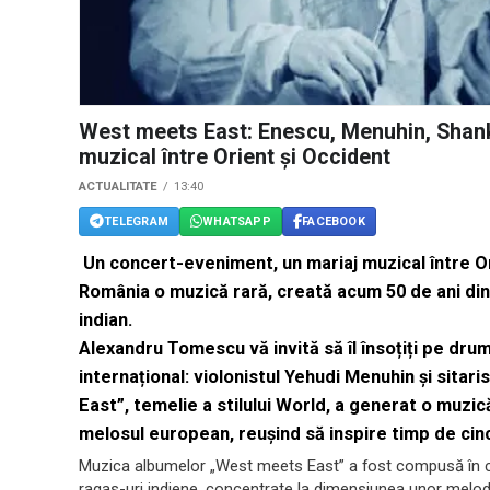
West meets East: Enescu, Menuhin, Shank
muzical între Orient și Occident
ACTUALITATE
13:40
TELEGRAM
WHATSAPP
FACEBOOK
Un concert-eveniment, un mariaj muzical între Or
România o muzică rară, creată acum 50 de ani din 
indian.
Alexandru Tomescu vă invită să îl însoțiți pe dru
internațional: violonistul Yehudi Menuhin și sitar
East”, temelie a stilului World, a generat o muzic
melosul european, reușind să inspire timp de cin
Muzica albumelor „West meets East” a fost compusă în c
ragas-uri indiene, concentrate la dimensiunea unor melodi