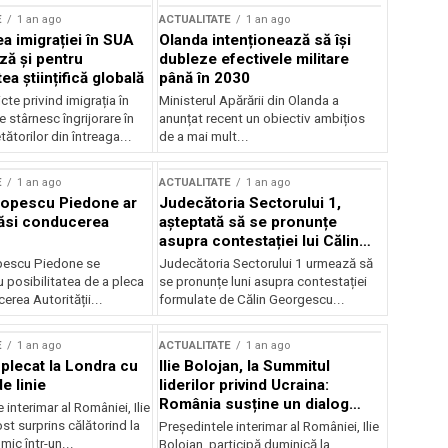
E
1 an ago
ACTUALITATE
1 an ago
a imigrației în SUA
Olanda intenționează să își
ză și pentru
dubleze efectivele militare
a științifică globală
până în 2030
cte privind imigrația în
Ministerul Apărării din Olanda a
e stârnesc îngrijorare în
anunțat recent un obiectiv ambițios
tătorilor din întreaga...
de a mai mult...
E
1 an ago
ACTUALITATE
1 an ago
Popescu Piedone ar
Judecătoria Sectorului 1,
ăsi conducerea
așteptată să se pronunțe
asupra contestației lui Călin
Georgescu privind controlul
pescu Piedone se
Judecătoria Sectorului 1 urmează să
judiciar
 posibilitatea de a pleca
se pronunțe luni asupra contestației
erea Autorității...
formulate de Călin Georgescu...
E
1 an ago
ACTUALITATE
1 an ago
 plecat la Londra cu
Ilie Bolojan, la Summitul
e linie
liderilor privind Ucraina:
România susține un dialog
 interimar al României, Ilie
transatlantic pentru securitate
ost surprins călătorind la
Președintele interimar al României, Ilie
și stabilitate
ic într-un...
Bolojan, participă duminică la