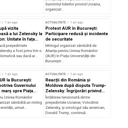
Summitul liderilor privind Ucraina,
organizat...
E
1 an ago
ACTUALITATE
1 an ago
upă vizita
Protest AUR în București:
asă a lui Zelensky la
Participare redusă și incidente
n: Unitate în fața
de securitate
inii
acă președintele
Mitingul organizat sâmbătă de
lensky a fost prins într-o
Alianța pentru Unirea Românilor
lomatică sau dacă ar...
(AUR) în Piața Universității din
București...
E
1 an ago
ACTUALITATE
1 an ago
UR la București:
Reacții din România și
potriva Guvernului
Moldova după disputa Trump-
i marș spre Piața
Zelensky: Îngrijorări privind
securitatea regională
tru Unirea Românilor
Întâlnirea tensionată dintre
anizat sâmbătă un miting
președintele Ucrainei, Volodimir
ersității, urmat...
Zelensky, și omologul său american,
Donald Trump, continuă...