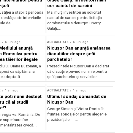
 interviurilor pentru
Sidex Galați: Investitori mari
-șefi
cer caietul de sarcini
stiției a stabilit perioada
Mai mulți investitori au solicitat
i desfășurate interviurile
caietul de sarcini pentru licitația
ile de...
combinatului siderurgic Liberty
Galați,...
E
6 luni ago
ACTUALITATE
6 luni ago
 Mediului anunță
Nicușor Dan anunță amânarea
n Romsilva pentru
discuțiilor despre șefii
 tăierilor ilegale
parchetelor
iului, Diana Buzoianu, a
Președintele Nicușor Dan a declarat
 speră ca săptămâna
că discuțiile privind numirile pentru
fie adoptată...
șefii parchetelor și serviciilor...
E
1 an ago
ACTUALITATE
1 an ago
te poți numi deștept
Ultimul sondaj comandat de
u că ai studii
Nicușor Dan
e!?
George Simion și Victor Ponta, în
fruntea sondajelor pentru alegerile
rvegia vs. România: De
prezidențiale ...
le superioare fac
 mentalitatea civică...