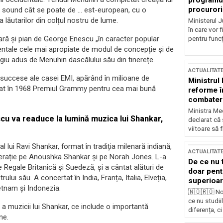
programul
procurori
nui sound cât se poate de … est-european, cu o
 lăutarilor din colțul nostru de lume.
Ministerul Ju
în care vor f
ară și pian de George Enescu „în caracter popular
pentru funcți
entale cele mai apropiate de modul de concepție și de
agiu adus de Menuhin dascălului său din tinerețe.
ACTUALITAT
 succese ale casei EMI, apărând în milioane de
Ministrul
igat în 1968 Premiul Grammy pentru cea mai bună
reforme î
combaterea
Ministra Med
cu va readuce la lumină muzica lui Shankar,
declarat că
viitoare să 
 al lui Ravi Shankar, format în tradiția milenară indiană,
ACTUALITAT
erație pe Anoushka Shankar și pe Norah Jones. L-a
De ce nu 
 Regale Britanică și Suedeză, și a cântat alături de
doar pentr
lui său. A concertat în India, Franța, Italia, Elveția,
superioar
etnam și Indonezia.
🇳🇴🇷🇴 No
ce nu studii
a muzicii lui Shankar, ce include o importantă
diferența, ci
ne.