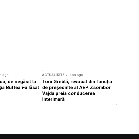
n ago
ACTUALITATE
1 an ago
ACTUALITATE
u, de negăsit la
Toni Greblă, revocat din funcția
Ilie Boloj
ția Buftea i-a lăsat
de președinte al AEP. Zsombor
alegerilor
Vajda preia conducerea
constituți
interimară
concentră
viitoarelo