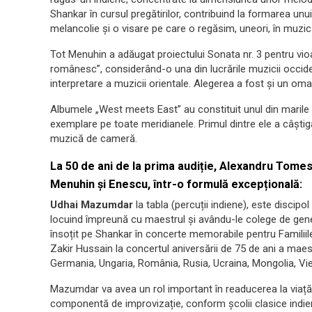
Shankar în cursul pregătirilor, contribuind la formarea u
melancolie și o visare pe care o regăsim, uneori, în muzica
Tot Menuhin a adăugat proiectului Sonata nr. 3 pentru vio
românesc”, considerând-o una din lucrările muzicii occid
interpretare a muzicii orientale. Alegerea a fost și un om
Albumele „West meets East” au constituit unul din marile
exemplare pe toate meridianele. Primul dintre ele a câșt
muzică de cameră.
La 50 de ani de la prima audiție, Alexandru Tomes
Menuhin și Enescu, într-o formulă excepțională:
Udhai Mazumdar
la tabla (percuții indiene), este discipol
locuind împreună cu maestrul și avându-le colege de gen
însoțit pe Shankar în concerte memorabile pentru Familiile
Zakir Hussain la concertul aniversării de 75 de ani a maestru
Germania, Ungaria, România, Rusia, Ucraina, Mongolia, Vi
Mazumdar va avea un rol important în readucerea la viață 
componentă de improvizație, conform școlii clasice indie