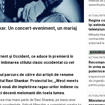
miercuri au 
semnificati
ACTUALITAT
Regina co
își extind
ar. Un concert-eveniment, un mariaj
televiziun
Mihaela Nea
contractele 
acționară la
Sursă foto: Shutte
ient și Occident, ce aduce în premieră în
ACTUALITAT
Recomandă
îmbinarea stilului clasic occidental cu cel
în urma av
puternice
mul parcurs de către doi artiști de renume
Inspectoratu
istul Ravi Shankar. Proiectul lor, „West meets
de Urgență 
pentru popula
ă nouă din împletirea ragas-urilor indiene cu
ci decenii melomanii din toata lumea.
ACTUALITAT
ea mai mare parte de Ravi Shankar, pe baza unor
Ministerul
i occidentale. Yehudi Menuhin a completat creația lui