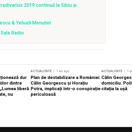
radivarius 2019 continuă la Sibiu şi
nescu & Yehudi Menuhin
 Sala Radio
ACTUALITATE
1 an ago
ACTUALITATE
1 a
cționează dur
Plan de destabilizare a României:
Călin Georgesc
ilor dintre
Călin Georgescu și Horațiu
domiciliu. Poli
 „Lumea liberă
Potra, implicați într-o conspirație
citația la ușă
ate, nu
periculoasă