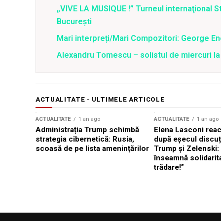
„VIVE LA MUSIQUE !” Turneul internaţional St
Bucureşti
Mari interpreți/Mari Compozitori: George E
Alexandru Tomescu – solistul de miercuri la
ACTUALITATE - ULTIMELE ARTICOLE
ACTUALITATE
1 an ago
ACTUALITATE
1 an ago
Administrația Trump schimbă
Elena Lasconi rea
strategia cibernetică: Rusia,
după eșecul discuți
scoasă de pe lista amenințărilor
Trump și Zelenski:
înseamnă solidarit
trădare!”