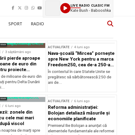
LIVE RADIO CLASIC FM
Kate Bush - Babooshka
SPORT
RADIO
rstock
ACTUALITATE
4 luni ago
E
3 săptămâni ago
Nava-școală “Mircea” pornește
ării pierde aproape
spre New York pentru a marca
ioane de euro din
Freedom250, cea de-a 250-a
tru proiecte
aniversare a Statelor Unite
În contextul în care Statele Unite se
de milioane de euro din
pregătesc să sărbătorească 250 de
ți pentru Delta Dunării
ani de...
...
rstock
ACTUALITATE
6 luni ago
E
6 luni ago
Reforma administrației:
ezii: zonele din
Bolojan detaliază măsurile și
u cele mai mari
economiile planificate
după viscol
Premierul Ilie Bolojan a anunțat că
n noaptea de marți spre
elementele fundamentale ale reformei