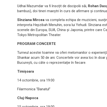
Udhai Mazumdar va fi însoțit de discipolii săi,
Rohan Das
bambus), doi tineri maeștri în curs de afirmare și continuat
Sînziana Mircea
va completa echipa de muzicieni, susțin
interpreta Hepzibah Menuhin, sora lui Yehudi. Sînziana es
scenele din Europa, SUA, China și Japonia, printre care Ca
Tokyo Metropolitan Theater.
PROGRAM CONCERTE
Turneul acestei toamne va oferi melomanilor o experiență 
Shankar acum 50 de ani. Concertele vor avea loc în doar p
București, cu câte o reprezentație în fiecare.
Timișoara
14 octombrie, ora 19:00
Filarmonica “Banatul”
Cluj-Napoca
15 octombrie, ora 19:00