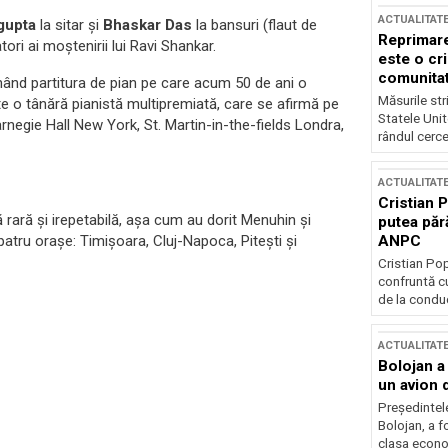
ACTUALITAT
gupta
la sitar și
Bhaskar Das
la bansuri (flaut de
Reprimare
ori ai moștenirii lui Ravi Shankar.
este o cri
comunitate
ând partitura de pian pe care acum 50 de ani o
Măsurile stri
te o tânără pianistă multipremiată, care se afirmă pe
Statele Unit
rnegie Hall New York, St. Martin-in-the-fields Londra,
rândul cerce
ACTUALITAT
Cristian 
rară și irepetabilă, așa cum au dorit Menuhin și
putea păr
ANPC
atru orașe: Timișoara, Cluj-Napoca, Pitești și
Cristian Po
confruntă cu
de la conduc
ACTUALITAT
Bolojan a
un avion d
Președintele
Bolojan, a f
clasa econom