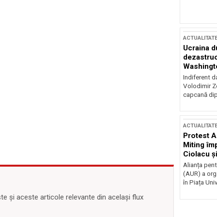
ACTUALITAT
Ucraina d
dezastruo
Washingto
incertitud
Indiferent d
Volodimir Ze
capcană dip
ACTUALITAT
Protest A
Miting îm
Ciolacu ș
Victoriei
Alianța pen
(AUR) a org
în Piața Univ
 și aceste articole relevante din același flux