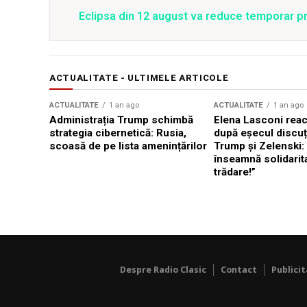
Eclipsa din 12 august va reduce temporar pr
ACTUALITATE - ULTIMELE ARTICOLE
ACTUALITATE
1 an ago
ACTUALITATE
1 an ago
Administrația Trump schimbă
Elena Lasconi rea
strategia cibernetică: Rusia,
după eșecul discuți
scoasă de pe lista amenințărilor
Trump și Zelenski:
înseamnă solidarit
trădare!”
Despre Radio Clasic
Contact
Publici