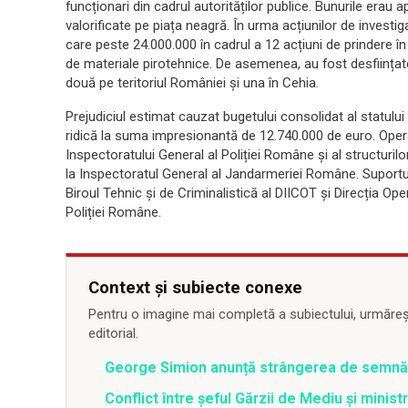
funcționari din cadrul autorităților publice. Bunurile erau 
valorificate pe piața neagră. În urma acțiunilor de investig
care peste 24.000.000 în cadrul a 12 acțiuni de prindere în
de materiale pirotehnice. De asemenea, au fost desființate
două pe teritoriul României și una în Cehia.
Prejudiciul estimat cauzat bugetului consolidat al statului r
ridică la suma impresionantă de 12.740.000 de euro. Operaț
Inspectoratului General al Poliției Române și al structuril
la Inspectoratul General al Jandarmeriei Române. Suportul 
Biroul Tehnic și de Criminalistică al DIICOT și Direcția Ope
Poliției Române.
Context și subiecte conexe
Pentru o imagine mai completă a subiectului, urmărește
editorial.
George Simion anunță strângerea de semnăt
Conflict între şeful Gărzii de Mediu şi minis