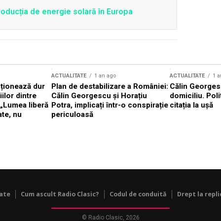
oducția de energie solară în Europa
ACTUALITATE
1 an ago
ACTUALITATE
1 a
cționează dur
Plan de destabilizare a României:
Călin Georgesc
ilor dintre
Călin Georgescu și Horațiu
domiciliu. Poli
 „Lumea liberă
Potra, implicați într-o conspirație
citația la ușă
ate, nu
periculoasă
tate
Cum ascult Radio Clasic?
Codul de conduită
Drept la repli
© Radio Clasic, 2026