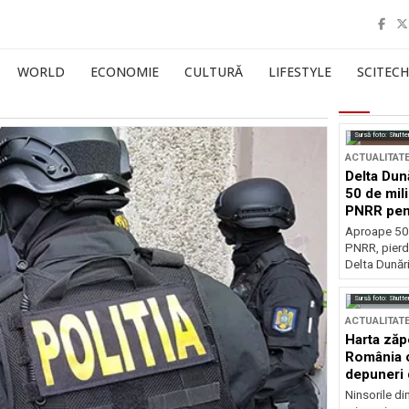
WORLD
ECONOMIE
CULTURĂ
LIFESTYLE
SCITECH
Sursă foto: Shutte
ACTUALITAT
Delta Dun
50 de mil
PNRR pen
esențiale
Aproape 50 
PNRR, pierdu
Delta Dunării
Sursă foto: Shutte
ACTUALITAT
Harta zăp
România c
depuneri 
Ninsorile di