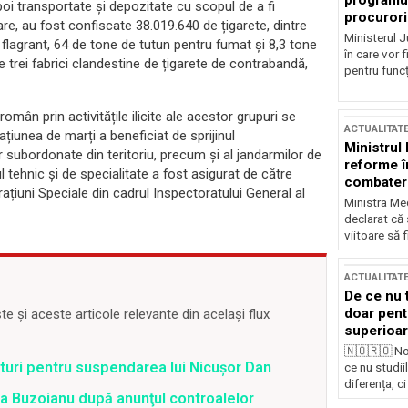
programul
apoi transportate și depozitate cu scopul de a fi
procurori
are, au fost confiscate 38.019.640 de țigarete, dintre
Ministerul Ju
 flagrant, 64 de tone de tutun pentru fumat și 8,3 tone
în care vor f
 trei fabrici clandestine de țigarete de contrabandă,
pentru funcți
omân prin activitățile ilicite ale acestor grupuri se
ACTUALITAT
iunea de marți a beneficiat de sprijinul
Ministrul
or subordonate din teritoriu, precum și al jandarmilor de
reforme î
tehnic și de specialitate a fost asigurat de către
combaterea
rațiuni Speciale din cadrul Inspectoratului General al
Ministra Med
declarat că
viitoare să 
ACTUALITAT
De ce nu 
doar pentr
 și aceste articole relevante din același flux
superioar
🇳🇴🇷🇴 No
uri pentru suspendarea lui Nicușor Dan
ce nu studii
diferența, ci
tra Buzoianu după anunţul controalelor