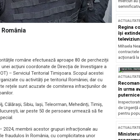
miercuri au 
semnificati
ACTUALITAT
Regina co
in România
își extind
televiziun
Mihaela Nea
contractele 
acționară la
oritățile române efectuează aproape 80 de percheziții
ul unei acțiuni coordonate de Direcția de Investigare a
Sursă foto: Shutte
COT) – Serviciul Teritorial Timișoara. Scopul acestei
ACTUALITAT
ganizate cu activități pe teritoriul României, dar cu
Recomandă
este rețele sunt acuzate de comiterea infracțiunilor de
în urma av
anilor.
puternice
Inspectoratu
lj, Călărași, Sibiu, Iași, Teleorman, Mehedinți, Timiș,
de Urgență 
, București, iar peste 50 de persoane urmează să fie
pentru popula
pecial.
ACTUALITAT
2 – 2024, membrii acestor grupuri infracționale au
Ministerul
u-le fraudulos în România, cu complicitatea unor