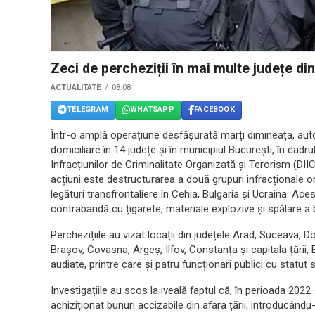
Zeci de percheziții în mai multe județe d
ACTUALITATE
08:08
TELEGRAM
WHATSAPP
FACEBOOK
Într-o amplă operațiune desfășurată marți dimineața, aut
domiciliare în 14 județe și în municipiul București, în cadr
Infracțiunilor de Criminalitate Organizată și Terorism (DII
acțiuni este destructurarea a două grupuri infracționale or
legături transfrontaliere în Cehia, Bulgaria și Ucraina. Ac
contrabandă cu țigarete, materiale explozive și spălare a b
Perchezițiile au vizat locații din județele Arad, Suceava, Do
Brașov, Covasna, Argeș, Ilfov, Constanța și capitala țării
audiate, printre care și patru funcționari publici cu statut s
Investigațiile au scos la iveală faptul că, în perioada 202
achiziționat bunuri accizabile din afara țării, introducând