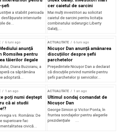
 interviurilor pentru
Sidex Galați: Investitori mari
-șefi
cer caietul de sarcini
stiției a stabilit perioada
Mai mulți investitori au solicitat
i desfășurate interviurile
caietul de sarcini pentru licitația
ile de...
combinatului siderurgic Liberty
Galați,...
E
6 luni ago
ACTUALITATE
6 luni ago
 Mediului anunță
Nicușor Dan anunță amânarea
n Romsilva pentru
discuțiilor despre șefii
 tăierilor ilegale
parchetelor
iului, Diana Buzoianu, a
Președintele Nicușor Dan a declarat
 speră ca săptămâna
că discuțiile privind numirile pentru
fie adoptată...
șefii parchetelor și serviciilor...
E
1 an ago
ACTUALITATE
1 an ago
te poți numi deștept
Ultimul sondaj comandat de
u că ai studii
Nicușor Dan
e!?
George Simion și Victor Ponta, în
fruntea sondajelor pentru alegerile
rvegia vs. România: De
prezidențiale ...
le superioare fac
 mentalitatea civică...