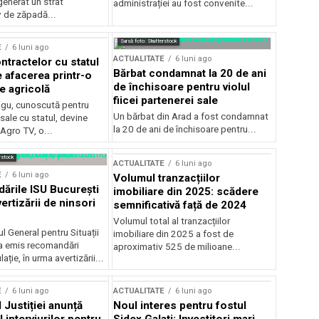
generat un strat
administrației au fost convenite...
v de zăpadă...
Sursă foto: Shutterstock
E
6 luni ago
ACTUALITATE
6 luni ago
ntractelor cu statul
Bărbat condamnat la 20 de ani
e afacerea printr-o
de închisoare pentru violul
e agricolă
fiicei partenerei sale
gu, cunoscută pentru
Un bărbat din Arad a fost condamnat
sale cu statul, devine
la 20 de ani de închisoare pentru...
 Agro TV, o...
rstock
ACTUALITATE
6 luni ago
E
6 luni ago
Volumul tranzacțiilor
rile ISU București
imobiliare din 2025: scădere
ertizării de ninsori
semnificativă față de 2024
Volumul total al tranzacțiilor
l General pentru Situații
imobiliare din 2025 a fost de
a emis recomandări
aproximativ 525 de milioane...
ție, în urma avertizării...
E
6 luni ago
ACTUALITATE
6 luni ago
 Justiției anunță
Noul interes pentru fostul