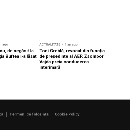
n ago
ACTUALITATE
1 an ago
ACTUALITATE
u, de negăsit la
Toni Greblă, revocat din funcția
Ilie Boloj
ția Buftea i-a lăsat
de președinte al AEP. Zsombor
alegerilor
Vajda preia conducerea
constituți
interimară
concentră
viitoarelo
că
Termeni de folosință
Cookie Policy