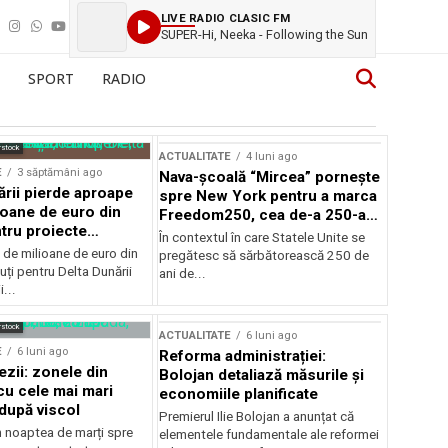
LIVE RADIO CLASIC FM
SUPER-Hi, Neeka - Following the Sun
SPORT
RADIO
rstock
ACTUALITATE
4 luni ago
E
3 săptămâni ago
Nava-școală “Mircea” pornește
ării pierde aproape
spre New York pentru a marca
ioane de euro din
Freedom250, cea de-a 250-a
tru proiecte
aniversare a Statelor Unite
În contextul în care Statele Unite se
de milioane de euro din
pregătesc să sărbătorească 250 de
ți pentru Delta Dunării
ani de...
...
rstock
ACTUALITATE
6 luni ago
E
6 luni ago
Reforma administrației:
ezii: zonele din
Bolojan detaliază măsurile și
u cele mai mari
economiile planificate
după viscol
Premierul Ilie Bolojan a anunțat că
n noaptea de marți spre
elementele fundamentale ale reformei