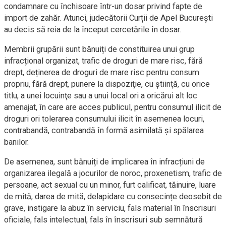
condamnare cu închisoare într-un dosar privind fapte de
import de zahăr. Atunci, judecătorii Curții de Apel București
au decis să reia de la început cercetările în dosar.
Membrii grupării sunt bănuiți de constituirea unui grup
infracțional organizat, trafic de droguri de mare risc, fără
drept, deținerea de droguri de mare risc pentru consum
propriu, fără drept, punere la dispoziţie, cu ştiinţă, cu orice
titlu, a unei locuinţe sau a unui local ori a oricărui alt loc
amenajat, în care are acces publicul, pentru consumul ilicit de
droguri ori tolerarea consumului ilicit în asemenea locuri,
contrabandă, contrabandă în formă asimilată și spălarea
banilor.
De asemenea, sunt bănuiți de implicarea în infracțiuni de
organizarea ilegală a jocurilor de noroc, proxenetism, trafic de
persoane, act sexual cu un minor, furt calificat, tăinuire, luare
de mită, darea de mită, delapidare cu consecințe deosebit de
grave, instigare la abuz în serviciu, fals material în înscrisuri
oficiale, fals intelectual, fals în înscrisuri sub semnătură