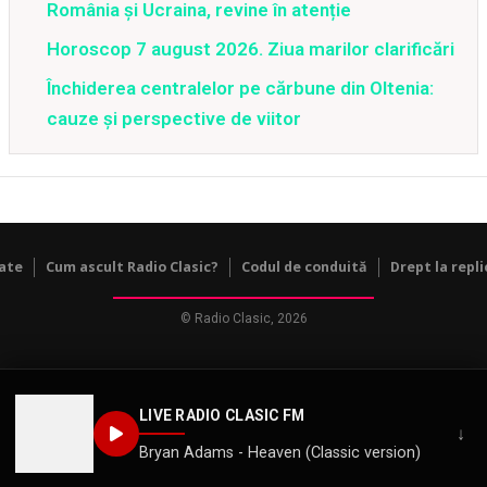
România și Ucraina, revine în atenție
Horoscop 7 august 2026. Ziua marilor clarificări
Închiderea centralelor pe cărbune din Oltenia:
cauze și perspective de viitor
tate
Cum ascult Radio Clasic?
Codul de conduită
Drept la repli
© Radio Clasic, 2026
LIVE RADIO CLASIC FM
↓
Bryan Adams - Heaven (Classic version)