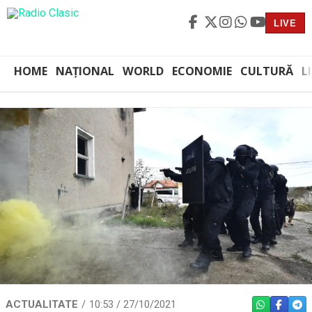
LIVE
HOME
NAȚIONAL
WORLD
ECONOMIE
CULTURĂ
L
ACTUALITATE
10:53 / 27/10/2021
WHATSAPP
FACEBO
TEL