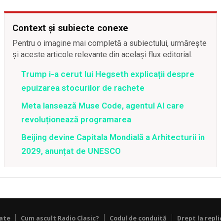
Context și subiecte conexe
Pentru o imagine mai completă a subiectului, urmărește
și aceste articole relevante din același flux editorial.
Trump i-a cerut lui Hegseth explicații despre
epuizarea stocurilor de rachete
Meta lansează Muse Code, agentul AI care
revoluționează programarea
Beijing devine Capitala Mondială a Arhitecturii în
2029, anunțat de UNESCO
tate
Cum ascult Radio Clasic?
Codul de conduită
Drept la repli