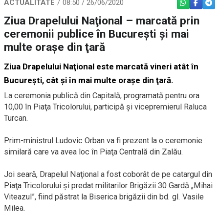
ACTUALITATE
08:50 / 26/06/2020
WHATSAPP
FACEBO
TEL
Ziua Drapelului Naţional – marcată prin
ceremonii publice în Bucureşti şi mai
multe oraşe din ţară
Ziua Drapelului Naţional este marcată vineri atât în
Bucureşti, cât şi în mai multe oraşe din ţară.
La ceremonia publică din Capitală, programată pentru ora
10,00 în Piaţa Tricolorului, participă şi vicepremierul Raluca
Turcan.
Prim-ministrul Ludovic Orban va fi prezent la o ceremonie
similară care va avea loc în Piaţa Centrală din Zalău.
Joi seară, Drapelul Naţional a fost coborât de pe catargul din
Piaţa Tricolorului şi predat militarilor Brigăzii 30 Gardă „Mihai
Viteazul”, fiind păstrat la Biserica brigăzii din bd. gl. Vasile
Milea.