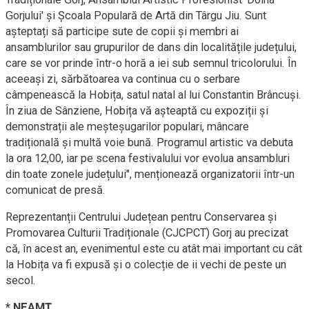
Gorjului' și Școala Populară de Artă din Târgu Jiu. Sunt
așteptați să participe sute de copii și membri ai
ansamblurilor sau grupurilor de dans din localitățile județului,
care se vor prinde într-o horă a iei sub semnul tricolorului. În
aceeași zi, sărbătoarea va continua cu o serbare
câmpenească la Hobița, satul natal al lui Constantin Brâncuși.
În ziua de Sânziene, Hobița vă așteaptă cu expoziții și
demonstrații ale meșteșugarilor populari, mâncare
tradițională și multă voie bună. Programul artistic va debuta
la ora 12,00, iar pe scena festivalului vor evolua ansambluri
din toate zonele județului", menționează organizatorii într-un
comunicat de presă.
Reprezentanții Centrului Județean pentru Conservarea și
Promovarea Culturii Tradiționale (CJCPCT) Gorj au precizat
că, în acest an, evenimentul este cu atât mai important cu cât
la Hobița va fi expusă și o colecție de ii vechi de peste un
secol.
* NEAMȚ