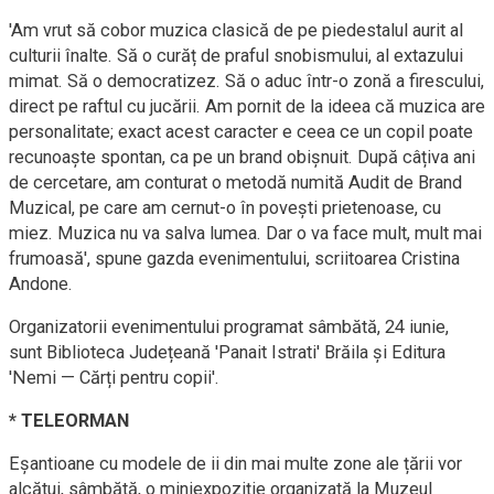
'Am vrut să cobor muzica clasică de pe piedestalul aurit al
culturii înalte. Să o curăț de praful snobismului, al extazului
mimat. Să o democratizez. Să o aduc într-o zonă a firescului,
direct pe raftul cu jucării. Am pornit de la ideea că muzica are
personalitate; exact acest caracter e ceea ce un copil poate
recunoaște spontan, ca pe un brand obișnuit. După câțiva ani
de cercetare, am conturat o metodă numită Audit de Brand
Muzical, pe care am cernut-o în povești prietenoase, cu
miez. Muzica nu va salva lumea. Dar o va face mult, mult mai
frumoasă', spune gazda evenimentului, scriitoarea Cristina
Andone.
Organizatorii evenimentului programat sâmbătă, 24 iunie,
sunt Biblioteca Județeană 'Panait Istrati' Brăila și Editura
'Nemi — Cărți pentru copii'.
* TELEORMAN
Eșantioane cu modele de ii din mai multe zone ale țării vor
alcătui, sâmbătă, o miniexpoziție organizată la Muzeul