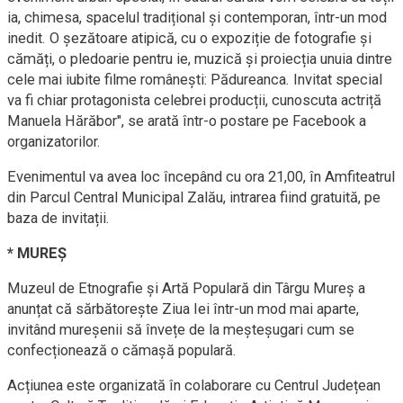
ia, chimesa, spacelul tradițional și contemporan, într-un mod
inedit. O șezătoare atipică, cu o expoziție de fotografie și
cămăți, o pledoarie pentru ie, muzică și proiecția unuia dintre
cele mai iubite filme românești: Pădureanca. Invitat special
va fi chiar protagonista celebrei producții, cunoscuta actriță
Manuela Hărăbor", se arată într-o postare pe Facebook a
organizatorilor.
Evenimentul va avea loc începând cu ora 21,00, în Amfiteatrul
din Parcul Central Municipal Zalău, intrarea fiind gratuită, pe
baza de invitații.
* MUREȘ
Muzeul de Etnografie și Artă Populară din Târgu Mureș a
anunțat că sărbătorește Ziua Iei într-un mod mai aparte,
invitând mureșenii să învețe de la meșteșugari cum se
confecționează o cămașă populară.
Acțiunea este organizată în colaborare cu Centrul Județean