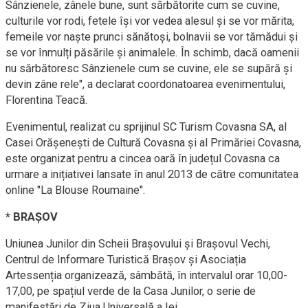
Sânzienele, zânele bune, sunt sărbătorite cum se cuvine,
culturile vor rodi, fetele își vor vedea alesul și se vor mărita,
femeile vor naște prunci sănătoși, bolnavii se vor tămădui și
se vor înmulți păsările și animalele. În schimb, dacă oamenii
nu sărbătoresc Sânzienele cum se cuvine, ele se supără și
devin zâne rele", a declarat coordonatoarea evenimentului,
Florentina Teacă.
Evenimentul, realizat cu sprijinul SC Turism Covasna SA, al
Casei Orășenești de Cultură Covasna și al Primăriei Covasna,
este organizat pentru a cincea oară în județul Covasna ca
urmare a inițiativei lansate în anul 2013 de către comunitatea
online "La Blouse Roumaine".
* BRAȘOV
Uniunea Junilor din Scheii Brașovului și Brașovul Vechi,
Centrul de Informare Turistică Brașov și Asociația
Artessenția organizează, sâmbătă, în intervalul orar 10,00-
17,00, pe spațiul verde de la Casa Junilor, o serie de
manifestări de Ziua Universală a Iei.