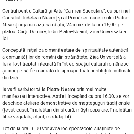
Centrul pentru Cultură și Arte "Carmen Saeculare", cu sprijinul
Consiliul Județean Neamț și al Primăriei municipiului Piatra-
Neamț organizează sâmbătă, 24 iunie, de la ora 16,00, pe
platoul Curții Domnești din Piatra-Neamț, Ziua Universală a
Iei.
Concepută inițial ca o manifestare de spiritualitate autentică
a comunităților de români din străinătate, Ziua Universală a
Iei a fost treptat integrată în întreg spațiul cultural românesc
și începe să fie marcată de aproape toate instituțiile culturale
din țară.
Ia va fi sărbătorită la Piatra-Neamț prin mai multe
manifestări interactive. Astfel, începând cu ora 16,00, se vor
deschide ateliere demonstrative de meșteșuguri tradiționale
(țesut-cusut, împletituri din sfoară, măști populare, împletituri
fibre vegetale, olărit, modelaj lut).
Tot de la ora 16,00 vor avea loc spectacole susținute de