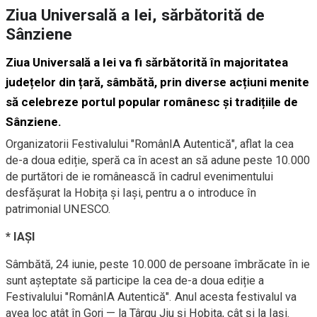
Ziua Universală a Iei, sărbătorită de
Sânziene
Ziua Universală a Iei va fi sărbătorită în majoritatea
județelor din țară, sâmbătă, prin diverse acțiuni menite
să celebreze portul popular românesc și tradițiile de
Sânziene.
Organizatorii Festivalului "RomânIA Autentică", aflat la cea
de-a doua ediție, speră ca în acest an să adune peste 10.000
de purtători de ie românească în cadrul evenimentului
desfășurat la Hobița și Iași, pentru a o introduce în
patrimonial UNESCO.
* IAȘI
Sâmbătă, 24 iunie, peste 10.000 de persoane îmbrăcate în ie
sunt așteptate să participe la cea de-a doua ediție a
Festivalului "RomânIA Autentică". Anul acesta festivalul va
avea loc atât în Gorj — la Târgu Jiu și Hobița, cât și la Iași.