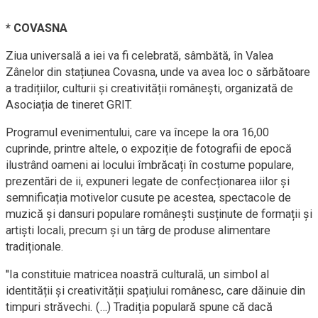
* COVASNA
Ziua universală a iei va fi celebrată, sâmbătă, în Valea
Zânelor din stațiunea Covasna, unde va avea loc o sărbătoare
a tradițiilor, culturii și creativității românești, organizată de
Asociația de tineret GRIT.
Programul evenimentului, care va începe la ora 16,00
cuprinde, printre altele, o expoziție de fotografii de epocă
ilustrând oameni ai locului îmbrăcați în costume populare,
prezentări de ii, expuneri legate de confecționarea iilor și
semnificația motivelor cusute pe acestea, spectacole de
muzică și dansuri populare românești susținute de formații și
artiști locali, precum și un târg de produse alimentare
tradiționale.
''Ia constituie matricea noastră culturală, un simbol al
identității și creativității spațiului românesc, care dăinuie din
timpuri străvechi. (…) Tradiția populară spune că dacă