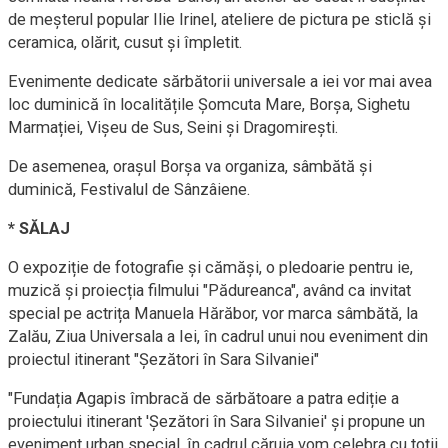
de meșterul popular Ilie Irinel, ateliere de pictura pe sticlă și
ceramica, olărit, cusut și împletit.
Evenimente dedicate sărbătorii universale a iei vor mai avea
loc duminică în localitățile Șomcuta Mare, Borșa, Sighetu
Marmației, Vișeu de Sus, Seini și Dragomirești.
De asemenea, orașul Borșa va organiza, sâmbătă și
duminică, Festivalul de Sânzâiene.
* SĂLAJ
O expoziție de fotografie și cămăși, o pledoarie pentru ie,
muzică și proiecția filmului "Pădureanca", având ca invitat
special pe actrița Manuela Hărăbor, vor marca sâmbătă, la
Zalău, Ziua Universala a Iei, în cadrul unui nou eveniment din
proiectul itinerant "Șezători în Sara Silvaniei"
"Fundația Agapis îmbracă de sărbătoare a patra ediție a
proiectului itinerant 'Șezători în Sara Silvaniei' și propune un
eveniment urban special, în cadrul căruia vom celebra cu toții