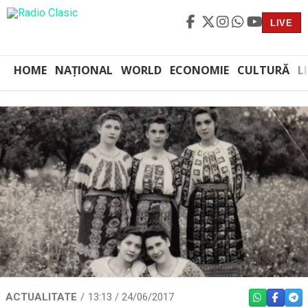
LIVE
HOME
NAȚIONAL
WORLD
ECONOMIE
CULTURĂ
L
ACTUALITATE
13:13 / 24/06/2017
WHATSAPP
FACEBO
TEL