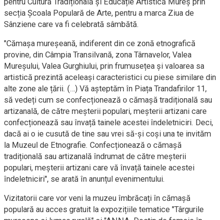
pentru Cultură Tradițională și Educație Artistică Mureș prin
secția Școala Populară de Arte, pentru a marca Ziua de
Sânziene care va fi celebrată sâmbătă.
"Cămașa mureșeană, indiferent din ce zonă etnografică
provine, din Câmpia Transilvană, zona Târnavelor, Valea
Mureșului, Valea Gurghiului, prin frumusețea și valoarea sa
artistică prezintă aceleași caracteristici cu piese similare din
alte zone ale țării. (…) Vă așteptăm în Piața Trandafirilor 11,
să vedeți cum se confecționează o cămașă tradițională sau
artizanală, de către meșterii populari, meșterii artizani care
confecționează sau învață tainele acestei îndeletniciri. Deci,
dacă ai o ie cusută de tine sau vrei să-și coși una te invităm
la Muzeul de Etnografie. Confecționează o cămașă
tradițională sau artizanală îndrumat de către meșterii
populari, meșterii artizani care vă învață tainele acestei
îndeletniciri", se arată în anunțul evenimentului.
Vizitatorii care vor veni la muzeu îmbrăcați în cămașă
populară au acces gratuit la expozițiile tematice "Târgurile