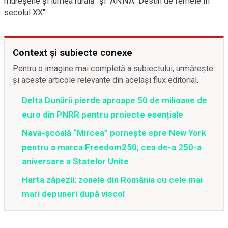
mureșene și lumea rurală" și "ANNA. Destin de femeie în
secolul XX".
Context și subiecte conexe
Pentru o imagine mai completă a subiectului, urmărește
și aceste articole relevante din același flux editorial.
Delta Dunării pierde aproape 50 de milioane de
euro din PNRR pentru proiecte esențiale
Nava-școală “Mircea” pornește spre New York
pentru a marca Freedom250, cea de-a 250-a
aniversare a Statelor Unite
Harta zăpezii: zonele din România cu cele mai
mari depuneri după viscol