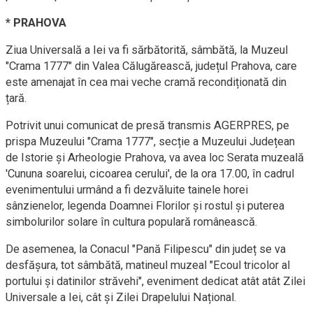
* PRAHOVA
Ziua Universală a Iei va fi sărbătorită, sâmbătă, la Muzeul
"Crama 1777" din Valea Călugărească, județul Prahova, care
este amenajat în cea mai veche cramă recondiționată din
țară.
Potrivit unui comunicat de presă transmis AGERPRES, pe
prispa Muzeului "Crama 1777", secție a Muzeului Județean
de Istorie și Arheologie Prahova, va avea loc Serata muzeală
'Cununa soarelui, cicoarea cerului', de la ora 17.00, în cadrul
evenimentului urmând a fi dezvăluite tainele horei
sânzienelor, legenda Doamnei Florilor și rostul și puterea
simbolurilor solare în cultura populară românească.
De asemenea, la Conacul "Pană Filipescu" din județ se va
desfășura, tot sâmbătă, matineul muzeal "Ecoul tricolor al
portului și datinilor străvehi", eveniment dedicat atât atât Zilei
Universale a Iei, cât și Zilei Drapelului Național.