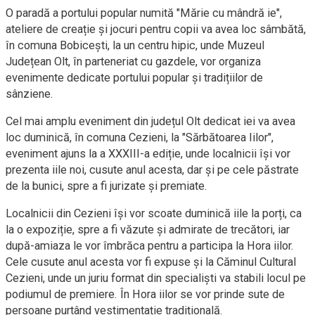
O paradă a portului popular numită "Mărie cu mândră ie",
ateliere de creație și jocuri pentru copii va avea loc sâmbătă,
în comuna Bobicești, la un centru hipic, unde Muzeul
Județean Olt, în parteneriat cu gazdele, vor organiza
evenimente dedicate portului popular și tradițiilor de
sânziene.
Cel mai amplu eveniment din județul Olt dedicat iei va avea
loc duminică, în comuna Cezieni, la "Sărbătoarea Iilor",
eveniment ajuns la a XXXIII-a ediție, unde localnicii își vor
prezenta iile noi, cusute anul acesta, dar și pe cele păstrate
de la bunici, spre a fi jurizate și premiate.
Localnicii din Cezieni își vor scoate duminică iile la porți, ca
la o expoziție, spre a fi văzute și admirate de trecători, iar
după-amiaza le vor îmbrăca pentru a participa la Hora iilor.
Cele cusute anul acesta vor fi expuse și la Căminul Cultural
Cezieni, unde un juriu format din specialiști va stabili locul pe
podiumul de premiere. În Hora iilor se vor prinde sute de
persoane purtând vestimentație tradițională.