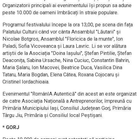
Organizatorii principali ai evenimentului își propun sa adune
peste 10.000 de oameni îmbrăcați în straie populare.
Programul festivalului începe la ora 13,00, pe scena din fața
Palatului Culturii când vor cânta Ansamblul "Lăutarii" și
Nicolae Botgros, Ansamblul "Floricica de la munte", Ion
Paladi, Sofia Vicoveanca și Laura Lavric. Li se vor alătura
artiștii de la Asociația "Doina Iașului", Ștefan Pintilie, Ștefan
Deaconița, Sabina Ursache, Nina Cuciuc, Constantin Bahrin,
Maria Șalaru, Ion Macovei, Beatrice Duca, Vasilica Dina
Tataru, Maria Bogdan, Elena Câtea, Roxana Cojocaru și
Cristinel Iordachioaia.
Evenimentul "RomânIA Autentică" din acest an este organizat
de catre Asociația Națională a Antreprenorilor, împreună cu
Primăria Municipiului Iași, Consiliul Județean Gorj, Primăria
Târgu Jiu, Primăria și Consiliul local Peștișani.
* GORJ