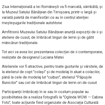
Ziua Internațională a Iei Românești va fi marcată, sâmbătă, și
la Muzeul Satului Bănățean din Timișoara, printr-o largă și
variată paletă de manifestări ce au în centrul atenției
meșteșugurile tradiționale autohtone
Amfitrionii Muzeului Satului Bănățean anunță expoziții de ii și
ateliere de cusut, de îmbrăcat linguri de lemn și de gătit
mâncăruri tradiționale.
Tot aici va avea loc prezentarea colecției de ii contemporane,
realizate de designerul Luciana Matei.
Atelierele vor fi atractive, pentru toate gusturile și vârstele, de
la atelierul de copt ''colași'' și de modelaj în aluat a colacilor,
până la cele de modelaj lut ''cuiburi'', atelierul ''Păpușile
Bunicilor'' sau cel de îmbrăcat linguri de lemn ori de cusut.
Participanții îmbrăcați în ie sau în costum popular au
posibilitatea de a realiza fotografii la ''Oglinda WOW — Cabina
Foto'', toate acțiunile fiind organizate de Asociația Culturală