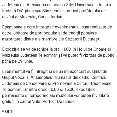
Județean din Alexandria cu ocazia Zilei Universale a Iei și a
tradiției Drăgăicii sau Sânzienelor, potrivit purtătorului de
cuvânt al Muzeului, Corina Iordan.
Eșantioanele care întregesc evenimentului sunt realizate de
catre iubitoare de port popular și de tradiții populare,
majoritatea dintre ele membre ale Șezătorii București.
Expoziția se va deschide la ora 11,00, în Holul de Onoare al
Muzeului Județean Teleorman și va putea fi vizitată de public
până pe 29 iunie.
Evenimentul va fi întregit si de un miniconcert susținut de
Grupul Vocal al Ansamblului 'Burnasul' din cadrul Centrului
Județean de Conservare și Promovare a Culturii Tradiționale
Teleorman, iar între orele 10,00 și 16,00, expozițiile
permanente și temporare ale muzeului vor putea fi vizitate
gratuit, în cadrul 'Zilei Porților Deschise'.
* OLT