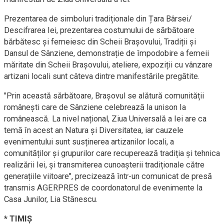
Prezentarea de simboluri tradiționale din Țara Bârsei/
Descifrarea Iei, prezentarea costumului de sărbătoare
bărbătesc și femeiesc din Scheii Brașovului, Tradiții și
Dansul de Sânziene, demonstrație de împodobire a femeii
măritate din Scheii Brașovului, ateliere, expoziții cu vânzare
artizani locali sunt câteva dintre manifestările pregătite.
"Prin această sărbătoare, Brașovul se alătură comunității
românești care de Sânziene celebrează la unison Ia
românească. La nivel național, Ziua Universală a Iei are ca
temă în acest an Natura și Diversitatea, iar cauzele
evenimentului sunt susținerea artizanilor locali, a
comunităților și grupurilor care recuperează tradiția și tehnica
realizării Iei, și transmiterea cunoașterii tradiționale către
generațiile viitoare", precizează într-un comunicat de presă
transmis AGERPRES de coordonatorul de evenimente la
Casa Junilor, Lia Stănescu.
* TIMIȘ