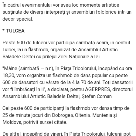
În cadrul evenimentului vor avea loc momente artistice
susținute de diverși interpreți și ansambluri folclorice într-un
decor special.
* TULCEA
Peste 600 de tulceni vor participa sâmbătă seara, în centrul
Tulcei, la un flashmob, organizat de Ansamblul Artistic
Baladele Deltei cu prilejul Zilei Naționale a Iei.
"Mâine (sâmbătă — n.r.), în Piața Tricolorului, începând cu ora
18,30, vom organiza un flashmob de dans popular cu peste
600 de dansatori cu vârste de la 4 la 70 de ani. Toți dansatorii
vor fi îmbrăcați în ii", a declarat, pentru AGERPRES, directorul
Ansamblului Artistic Baladele Deltei, Ștefan Coman.
Cei peste 600 de participanți la flashmob vor dansa timp de
25 de minute jocuri din Dobrogea, Oltenia. Muntenia și
Moldova, potrivit sursei citate.
De altfel, începând de vineri, în Piața Tricolorului, tulcenii pot