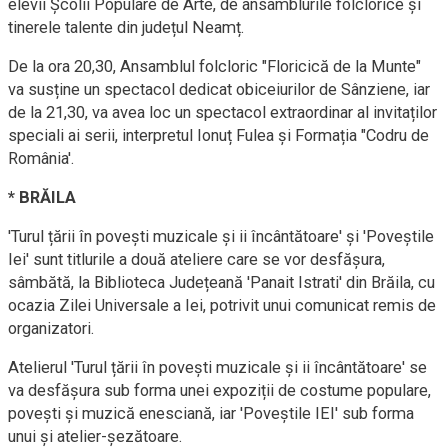
elevii Școlii Populare de Arte, de ansamblurile folclorice și
tinerele talente din județul Neamț.
De la ora 20,30, Ansamblul folcloric "Floricică de la Munte"
va susține un spectacol dedicat obiceiurilor de Sânziene, iar
de la 21,30, va avea loc un spectacol extraordinar al invitaților
speciali ai serii, interpretul Ionuț Fulea și Formația "Codru de
România'.
* BRĂILA
'Turul țării în povești muzicale și ii încântătoare' și 'Poveștile
Iei' sunt titlurile a două ateliere care se vor desfășura,
sâmbătă, la Biblioteca Județeană 'Panait Istrati' din Brăila, cu
ocazia Zilei Universale a Iei, potrivit unui comunicat remis de
organizatori.
Atelierul 'Turul țării în povești muzicale și ii încântătoare' se
va desfășura sub forma unei expoziții de costume populare,
povești și muzică enesciană, iar 'Poveștile IEI' sub forma
unui și atelier-șezătoare.