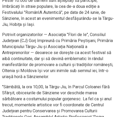
Peste 10.000 de oameni sunt așteptați să participe,
îmbrăcați în straie populare, la cea de-a doua ediție a
Festivalului "RomânIA Autentică", pe data de 24 iunie, de
Sânziene, în acest an evenimentul desfășurându-se la Târgu-
Jiu, Hobița și Iași.
Potrivit organizatorilor — Asociația "Flori de Ie", Consiliul
Județean (CJ) Gorj împreună cu Primăria Peștișani, Primăria
Municipiului Târgu-Jiu și Asociația Națională a
Antreprenorilor — deoarece se dorește ca acest festival să
aibă continuitate, dar și să devină emblematic în rândul
manifestărilor de promovare a culturii și tradițiilor românești,
Oltenia și Moldova își vor uni inimile sub semnul iei, într-o
uriașă horă a Sânzienelor.
"Sâmbătă, la ora 10,00, la Târgu-Jiu, în Parcul Coloanei fără
Sfârșit, obiceiurile de Sânziene vor deschide marea
sărbătoare a costumului popular gorjenesc. La fel ca și anul
trecut, momentele artistice vor fi coordonate de Centrul
Județean pentru Conservarea și Promovarea Culturii
Tradiționale Gorj, Ansamblul Artistic Profesionist 'Doina