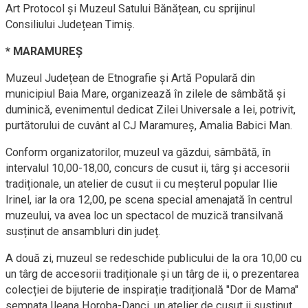
Art Protocol și Muzeul Satului Bănățean, cu sprijinul
Consiliului Județean Timiș.
* MARAMUREȘ
Muzeul Județean de Etnografie și Artă Populară din
municipiul Baia Mare, organizează în zilele de sâmbătă și
duminică, evenimentul dedicat Zilei Universale a Iei, potrivit,
purtătorului de cuvânt al CJ Maramureș, Amalia Babici Man.
Conform organizatorilor, muzeul va găzdui, sâmbătă, în
intervalul 10,00-18,00, concurs de cusut ii, târg și accesorii
tradiționale, un atelier de cusut ii cu meșterul popular Ilie
Irinel, iar la ora 12,00, pe scena special amenajată în centrul
muzeului, va avea loc un spectacol de muzică transilvană
susținut de ansambluri din județ.
A două zi, muzeul se redeschide publicului de la ora 10,00 cu
un târg de accesorii tradiționale și un târg de ii, o prezentarea
colecției de bijuterie de inspirație tradițională "Dor de Mama"
semnata Ileana Horoba-Danci, un atelier de cusut ii susținut