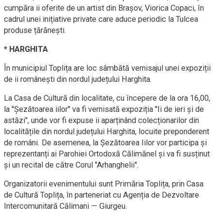
cumpăra ii oferite de un artist din Brașov, Viorica Copaci, în
cadrul unei inițiative private care aduce periodic la Tulcea
produse țărănești.
* HARGHITA
În municipiul Toplița are loc sâmbătă vernisajul unei expoziții
de ii românești din nordul județului Harghita.
La Casa de Cultură din localitate, cu începere de la ora 16,00,
la ''Șezătoarea iilor'' va fi vernisată expoziția ''Ii de ieri și de
astăzi", unde vor fi expuse ii aparținând colecționarilor din
localitățile din nordul județului Harghita, locuite preponderent
de români. De asemenea, la Șezătoarea Iilor vor participa și
reprezentanți ai Parohiei Ortodoxă Călimănel și va fi susținut
și un recital de către Corul "Arhanghelii".
Organizatorii evenimentului sunt Primăria Toplița, prin Casa
de Cultură Toplița, în parteneriat cu Agenția de Dezvoltare
Intercomunitară Călimani — Giurgeu.