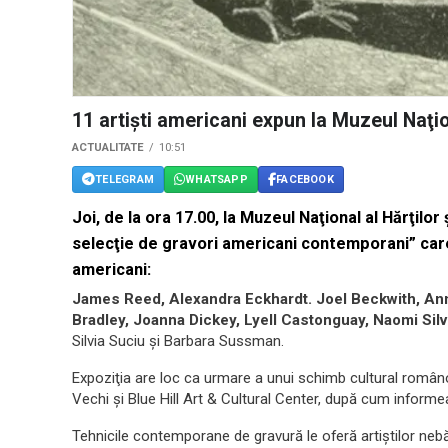
11 artişti americani expun la Muzeul Naţion
ACTUALITATE
10:51
TELEGRAM
WHATSAPP
FACEBOOK
Joi, de la ora 17.00, la Muzeul Naţional al Hărţilor 
selecţie de gravori americani contemporani” care 
americani:
James Reed, Alexandra Eckhardt. Joel Beckwith, An
Bradley, Joanna Dickey, Lyell Castonguay, Naomi Si
Silvia Suciu şi Barbara Sussman.
Expoziţia are loc ca urmare a unui schimb cultural româno-
Vechi şi Blue Hill Art & Cultural Center, după cum infor
Tehnicile contemporane de gravură le oferă artiştilor nebăn