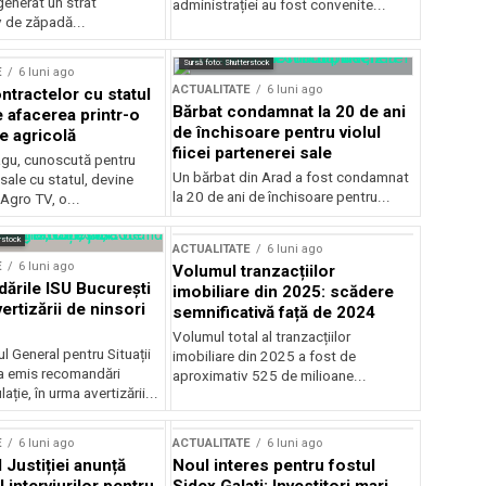
generat un strat
administrației au fost convenite...
v de zăpadă...
Sursă foto: Shutterstock
E
6 luni ago
ACTUALITATE
6 luni ago
ntractelor cu statul
Bărbat condamnat la 20 de ani
e afacerea printr-o
de închisoare pentru violul
e agricolă
fiicei partenerei sale
gu, cunoscută pentru
Un bărbat din Arad a fost condamnat
sale cu statul, devine
la 20 de ani de închisoare pentru...
 Agro TV, o...
rstock
ACTUALITATE
6 luni ago
E
6 luni ago
Volumul tranzacțiilor
rile ISU București
imobiliare din 2025: scădere
ertizării de ninsori
semnificativă față de 2024
Volumul total al tranzacțiilor
l General pentru Situații
imobiliare din 2025 a fost de
a emis recomandări
aproximativ 525 de milioane...
ție, în urma avertizării...
E
6 luni ago
ACTUALITATE
6 luni ago
 Justiției anunță
Noul interes pentru fostul