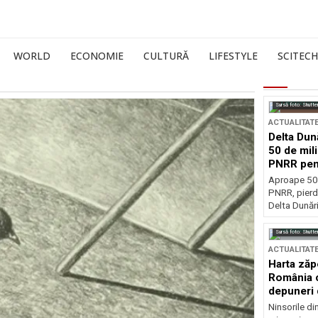
WORLD
ECONOMIE
CULTURĂ
LIFESTYLE
SCITECH
Sursă foto: Shutte
ACTUALITAT
Delta Dun
50 de mil
PNRR pen
esențiale
Aproape 50 
PNRR, pierdu
Delta Dunării
Sursă foto: Shutte
ACTUALITAT
Harta zăp
România c
depuneri 
Ninsorile di