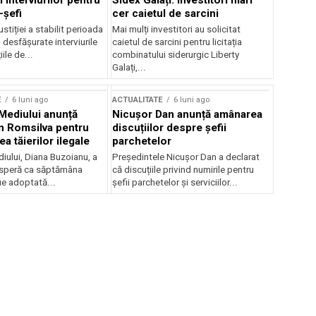
 interviurilor pentru
Sidex Galați: Investitori mari
-șefi
cer caietul de sarcini
stiției a stabilit perioada
Mai mulți investitori au solicitat
i desfășurate interviurile
caietul de sarcini pentru licitația
ile de...
combinatului siderurgic Liberty
Galați,...
E
6 luni ago
ACTUALITATE
6 luni ago
 Mediului anunță
Nicușor Dan anunță amânarea
n Romsilva pentru
discuțiilor despre șefii
 tăierilor ilegale
parchetelor
iului, Diana Buzoianu, a
Președintele Nicușor Dan a declarat
 speră ca săptămâna
că discuțiile privind numirile pentru
fie adoptată...
șefii parchetelor și serviciilor...