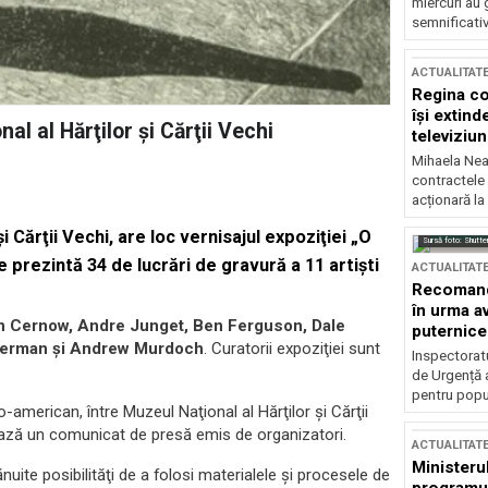
miercuri au 
semnificati
ACTUALITAT
Regina co
își extind
al al Hărţilor şi Cărţii Vechi
televiziun
Mihaela Nea
contractele 
acționară la
şi Cărţii Vechi, are loc vernisajul expoziţiei „O
Sursă foto: Shutte
prezintă 34 de lucrări de gravură a 11 artişti
ACTUALITAT
Recomandă
în urma av
n Cernow, Andre Junget, Ben Ferguson, Dale
puternice
lverman şi Andrew Murdoch
. Curatorii expoziţiei sunt
Inspectoratu
de Urgență 
pentru popula
american, între Muzeul Naţional al Hărţilor şi Cărţii
mează un comunicat de presă emis de organizatori.
ACTUALITAT
Ministerul
uite posibilităţi de a folosi materialele şi procesele de