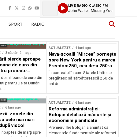
LIVE RADIO CLASIC FM
John Waite - Missing You
SPORT
RADIO
rstock
ACTUALITATE
4 luni ago
E
3 săptămâni ago
Nava-școală “Mircea” pornește
ării pierde aproape
spre New York pentru a marca
ioane de euro din
Freedom250, cea de-a 250-a
tru proiecte
aniversare a Statelor Unite
În contextul în care Statele Unite se
de milioane de euro din
pregătesc să sărbătorească 250 de
ți pentru Delta Dunării
ani de...
...
rstock
ACTUALITATE
6 luni ago
E
6 luni ago
Reforma administrației:
ezii: zonele din
Bolojan detaliază măsurile și
u cele mai mari
economiile planificate
după viscol
Premierul Ilie Bolojan a anunțat că
n noaptea de marți spre
elementele fundamentale ale reformei