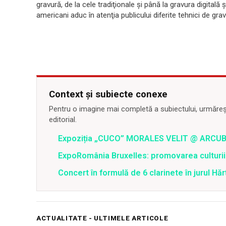
gravură, de la cele tradiţionale şi până la gravura digitală ş
americani aduc în atenţia publicului diferite tehnici de grav
Context și subiecte conexe
Pentru o imagine mai completă a subiectului, urmărește
editorial.
Expoziția „CUCO” MORALES VELIT @ ARCU
ExpoRomânia Bruxelles: promovarea culturi
Concert în formulă de 6 clarinete în jurul Hărț
ACTUALITATE - ULTIMELE ARTICOLE