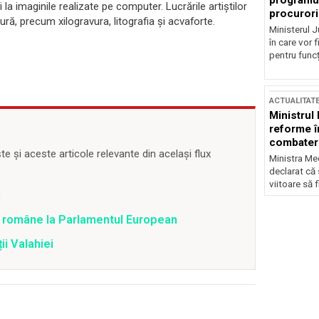
programul
i la imaginile realizate pe computer. Lucrările artiştilor
procurori
ură, precum xilogravura, litografia şi acvaforte.
Ministerul Ju
în care vor f
pentru funcți
ACTUALITAT
Ministrul
reforme î
combaterea
 și aceste articole relevante din același flux
Ministra Med
declarat că
viitoare să 
B
i române la Parlamentul European
ii Valahiei