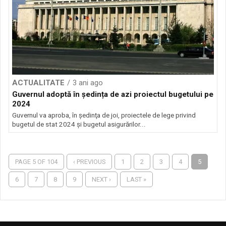
ACTUALITATE
3 ani ago
Guvernul adoptă în ședința de azi proiectul bugetului pe
2024
Guvernul va aproba, în şedinţa de joi, proiectele de lege privind
bugetul de stat 2024 şi bugetul asigurărilor...
PAGE 5 OF 104
‹ PREVIOUS
1
2
3
4
5
6
7
8
9
NEXT ›
LAST »