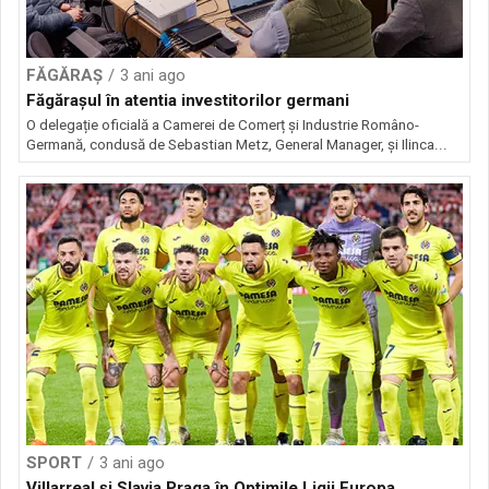
FĂGĂRAȘ
3 ani ago
Făgărașul în atentia investitorilor germani
O delegație oficială a Camerei de Comerț și Industrie Româno-
Germană, condusă de Sebastian Metz, General Manager, și Ilinca...
SPORT
3 ani ago
Villarreal și Slavia Praga în Optimile Ligii Europa