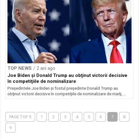
TOP NEWS
2 ani ago
Joe Biden şi Donald Trump au obţinut victorii decisive
în competiţiile de nominalizare
Preşedintele Joe Biden şi fostul preşedinte Donald Trump au
obţinut victorii decisive în competiţiile de nominalizare de marţi,...
PAGE 7 OF 9
1
2
3
4
5
6
7
8
9