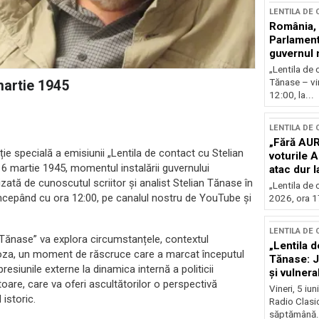
LENTILA DE
România, l
Parlamentu
guvernul 
„Lentila de 
Tănase – vin
martie 1945
12:00, la...
LENTILA DE
„Fără AUR
ie specială a emisiunii „Lentila de contact cu Stelian
voturile 
 6 martie 1945, momentul instalării guvernului
atac dur 
tă de cunoscutul scriitor și analist Stelian Tănase în
„Lentila de 
, începând cu ora 12:00, pe canalul nostru de YouTube și
2026, ora 17
LENTILA DE
n Tănase” va explora circumstanțele, contextul
„Lentila d
 Groza, un moment de răscruce care a marcat începutul
Tănase: J
resiunile externe la dinamica internă a politicii
și vulnerab
oare, care va oferi ascultătorilor o perspectivă
fața crize
Vineri, 5 iu
istoric.
Radio Clasic
săptămână.