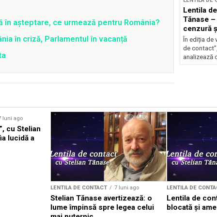
LENTILA DE
Lentila de
Tănase –
ră în așteptare, ce urmează pentru România?
cenzură și
Nicușor
ia în criză, Parlamentul în vacanță
În ediția de 
de contact”
ta
analizează c
7 luni ago
”, cu Stelian
a lucidă a
LENTILA DE CONTACT
7 luni ago
LENTILA DE CONTA
Stelian Tănase avertizează: o
Lentila de con
lume împinsă spre legea celui
blocată și ame
mai puternic