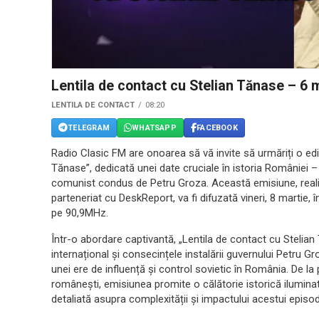
Lentila de contact cu Stelian Tănase – 6 
LENTILA DE CONTACT
08:20
TELEGRAM
WHATSAPP
FACEBOOK
Radio Clasic FM are onoarea să vă invite să urmăriți o ediț
Tănase”, dedicată unei date cruciale în istoria României –
comunist condus de Petru Groza. Această emisiune, realiza
parteneriat cu DeskReport, va fi difuzată vineri, 8 martie
pe 90,9MHz.
Într-o abordare captivantă, „Lentila de contact cu Stelia
internațional și consecințele instalării guvernului Petru
unei ere de influență și control sovietic în România. De la p
românești, emisiunea promite o călătorie istorică iluminat
detaliată asupra complexității și impactului acestui episod 