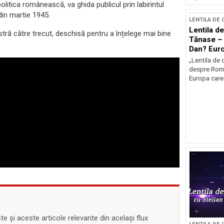
olitica românească, va ghida publicul prin labirintul
din martie 1945.
LENTILA DE
Lentila de
stră către trecut, deschisă pentru a înțelege mai bine
Tănase – 
Dan? Eur
occidenta
„Lentila de 
despre Româ
Europa care 
 și aceste articole relevante din același flux