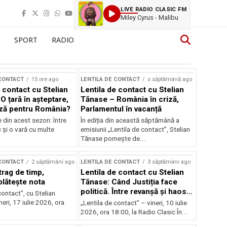
LIVE RADIO CLASIC FM
Miley Cyrus - Malibu
SPORT
RADIO
 CONTACT
15 ore ago
LENTILA DE CONTACT
o săptămână ago
 contact cu Stelian
Lentila de contact cu Stelian
O țară în așteptare,
Tănase – România în criză,
ză pentru România?
Parlamentul în vacanță
e din acest sezon: între
În ediția din această săptămână a
c și o vară cu multe
emisiunii „Lentila de contact”, Stelian
Tănase pornește de...
 CONTACT
2 săptămâni ago
LENTILA DE CONTACT
3 săptămâni ago
trag de timp,
Lentila de contact cu Stelian
lătește nota
Tănase: Când Justiția face
politică. Între revanșă și haos
contact”, cu Stelian
instituțional
eri, 17 iulie 2026, ora
„Lentila de contact” – vineri, 10 iulie
2026, ora 18:00, la Radio Clasic În...