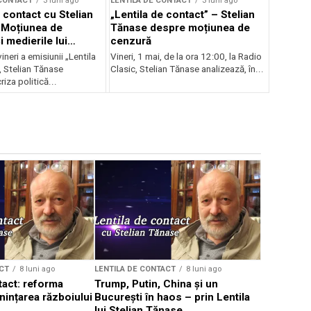
 CONTACT
3 luni ago
LENTILA DE CONTACT
3 luni ago
 contact cu Stelian
„Lentila de contact” – Stelian
 Moțiunea de
Tănase despre moțiunea de
 medierile lui
cenzură
vineri a emisiunii „Lentila
Vineri, 1 mai, de la ora 12:00, la Radio
, Stelian Tănase
Clasic, Stelian Tănase analizează, în...
riza politică...
CT
8 luni ago
LENTILA DE CONTACT
8 luni ago
LENTILA DE 
tact: reforma
Trump, Putin, China și un
Lentila de
nințarea războiului
București în haos – prin Lentila
Tănase – 
lui Stelian Tănase
lumea în c