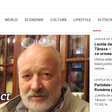
WORLD
ECONOMIE
CULTURĂ
LIFESTYLE
SCITECH
LENTILA DE
Lentila de
Tănase – 
ce urmea
Ultima ediți
bilanț politi
semne...
LENTILA DE
Partidele 
România p
„Lentila de 
Tănase – vin
12:00, la...