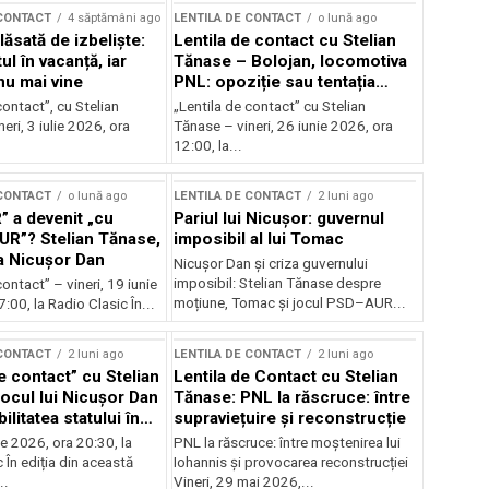
 CONTACT
4 săptămâni ago
LENTILA DE CONTACT
o lună ago
ăsată de izbeliște:
Lentila de contact cu Stelian
l în vacanță, iar
Tănase – Bolojan, locomotiva
nu mai vine
PNL: opoziție sau tentația
puterii?
contact”, cu Stelian
„Lentila de contact” cu Stelian
eri, 3 iulie 2026, ora
Tănase – vineri, 26 iunie 2026, ora
12:00, la...
 CONTACT
o lună ago
LENTILA DE CONTACT
2 luni ago
” a devenit „cu
Pariul lui Nicușor: guvernul
AUR”? Stelian Tănase,
imposibil al lui Tomac
la Nicușor Dan
Nicușor Dan și criza guvernului
imposibil: Stelian Tănase despre
contact” – vineri, 19 iunie
moțiune, Tomac și jocul PSD–AUR...
:00, la Radio Clasic În...
 CONTACT
2 luni ago
LENTILA DE CONTACT
2 luni ago
e contact” cu Stelian
Lentila de Contact cu Stelian
ocul lui Nicușor Dan
Tănase: PNL la răscruce: între
ilitatea statului în
supraviețuire și reconstrucție
lor
nie 2026, ora 20:30, la
PNL la răscruce: între moștenirea lui
 În ediția din această
Iohannis și provocarea reconstrucției
..
Vineri, 29 mai 2026,...