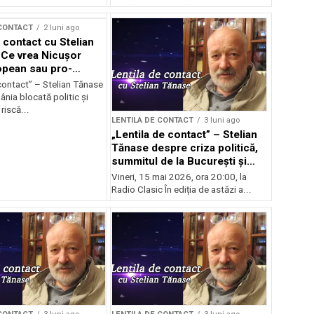
 CONTACT
2 luni ago
 contact cu Stelian
Ce vrea Nicușor
opean sau pro-
l?
contact” – Stelian Tănase
nia blocată politic și
riscă...
LENTILA DE CONTACT
3 luni ago
„Lentila de contact” – Stelian
Tănase despre criza politică,
summitul de la București și
ascensiunea lui Bolojan
Vineri, 15 mai 2026, ora 20:00, la
Radio Clasic În ediția de astăzi a...