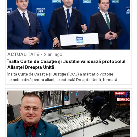
ACTUALITATE
2 ani ago
Înalta Curte de Casație și Justiție validează protocolul
Alianței Dreapta Unită
Înalta Curte de Casație și Justiție (ÎCCJ) a marcat o victorie
semnificativă pentru alianța electorală Dreapta Unită, formată...