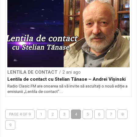
LENTILA DE CONTACT
2 ani ago
Lentila de contact cu Stelian Tănase – Andrei Vîșinski
Radio Clasic FM are onoarea să vă invite să ascultați o nouă ediție a
emisiunii „Lentila de contact”...
PAGE 4 OF 9
1
2
3
4
5
6
7
8
9