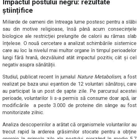
Impactul postului negru: rezultate
științifice
Miliarde de oameni din întreaga lume postesc pentru a slăbi
sau din motive religioase, însă până acum consecințele
biologice ale restricției prelungite de calorii au rămas slab
înțelese. O nouă cercetare a analizat schimbările sistemice
care au loc la nivelul mai multor organe în timpul perioadelor
lungi fără hrană, dezvăluind atât impactul pozitiv, cât și cel
negativ asupra sănătății.
Studiul, publicat recent în jurnalul
Nature Metabolism
, a fost
realizat pe baza unui eșantion de 12 voluntari sănătoși, care
au participat la un post de șapte zile. Pe parcursul acestei
perioade, voluntarilor li s-a permis să consume doar apă, iar
modificările a peste 3.000 de proteine din sânge au fost
monitorizate zilnic.
Analiza descoperirilor a arătat că organismele voluntarilor au
trecut rapid la arderea grăsimilor stocate pentru a obține
energie în primele zile ale postului, pierzând în medie 5,7