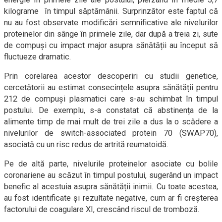
kilograme în timpul săptămânii. Surprinzător este faptul că
nu au fost observate modificări semnificative ale nivelurilor
proteinelor din sânge în primele zile, dar după a treia zi, sute
de compuși cu impact major asupra sănătății au început să
fluctueze dramatic.
Prin corelarea acestor descoperiri cu studii genetice,
cercetătorii au estimat consecințele asupra sănătății pentru
212 de compuși plasmatici care s-au schimbat în timpul
postului. De exemplu, s-a constatat că abstinența de la
alimente timp de mai mult de trei zile a dus la o scădere a
nivelurilor de switch-associated protein 70 (SWAP70),
asociată cu un risc redus de artrită reumatoidă.
Pe de altă parte, nivelurile proteinelor asociate cu bolile
coronariene au scăzut în timpul postului, sugerând un impact
benefic al acestuia asupra sănătății inimii. Cu toate acestea,
au fost identificate și rezultate negative, cum ar fi creșterea
factorului de coagulare XI, crescând riscul de tromboză.