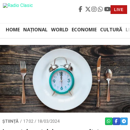
LIVE
HOME
NAȚIONAL
WORLD
ECONOMIE
CULTURĂ
L
ȘTIINȚĂ
17:02 / 18/03/2024
WHATSAPP
FACEBO
TEL