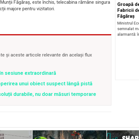
Munții Făgăraș, este închis, telecabina rămâne singura
Groapă de
ții majore pentru vizitatori.
Fabricii d
Făgăraș
Ministrul Ec
semnalat mar
alarmantă: în
 și aceste articole relevante din același flux
t în sesiune extraordinară
perirea unui obiect suspect lângă pistă
soluții durabile, nu doar măsuri temporare