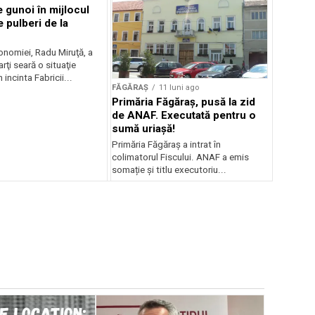
 gunoi în mijlocul
e pulberi de la
onomiei, Radu Miruţă, a
ţi seară o situaţie
 incinta Fabricii...
FĂGĂRAȘ
11 luni ago
Primăria Făgăraș, pusă la zid
de ANAF. Executată pentru o
sumă uriașă!
Primăria Făgăraș a intrat în
colimatorul Fiscului. ANAF a emis
somație și titlu executoriu...
FĂGĂRAȘ