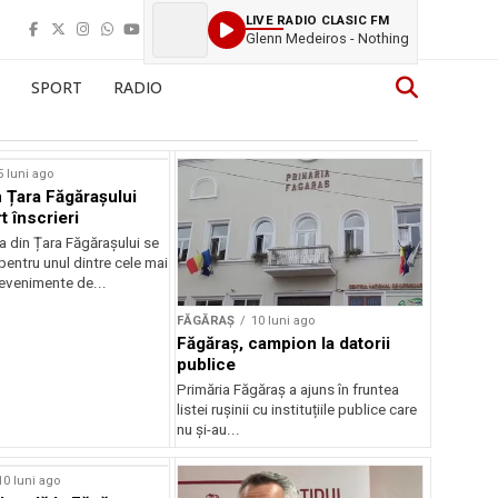
LIVE RADIO CLASIC FM
Glenn Medeiros - Nothing
SPORT
RADIO
5 luni ago
 Țara Făgărașului
t înscrieri
 din Țara Făgărașului se
entru unul dintre cele mai
evenimente de...
FĂGĂRAȘ
10 luni ago
Făgăraș, campion la datorii
publice
Primăria Făgăraș a ajuns în fruntea
listei rușinii cu instituțiile publice care
nu și-au...
10 luni ago