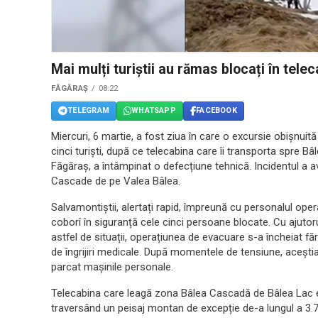
Mai mulți turiștii au rămas blocați în tele
FĂGĂRAȘ
08:22
TELEGRAM
WHATSAPP
FACEBOOK
Miercuri, 6 martie, a fost ziua în care o excursie obișnui
cinci turiști, după ce telecabina care îi transporta spre Bâl
Făgăraș, a întâmpinat o defecțiune tehnică. Incidentul a a
Cascade de pe Valea Bâlea.
Salvamontiștii, alertați rapid, împreună cu personalul operat
coborî în siguranță cele cinci persoane blocate. Cu ajuto
astfel de situații, operațiunea de evacuare s-a încheiat făr
de îngrijiri medicale. După momentele de tensiune, aceștia
parcat mașinile personale.
Telecabina care leagă zona Bâlea Cascadă de Bâlea Lac es
traversând un peisaj montan de excepție de-a lungul a 3.700 