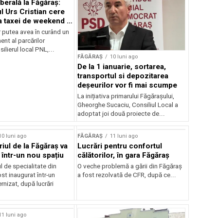
liberală la Făgăraș:
l Urs Cristian cere
a taxei de weekend și
 a parcării
r putea avea în curând un
nt al parcărilor
ilierul local PNL,...
FĂGĂRAȘ
10 luni ago
De la 1 ianuarie, sortarea,
transportul si depozitarea
deșeurilor vor fi mai scumpe
La inițiativa primarului Făgărașului,
Gheorghe Sucaciu, Consiliul Local a
adoptat joi două proiecte de...
10 luni ago
FĂGĂRAȘ
11 luni ago
iul de la Făgăraș va
Lucrări pentru confortul
 într-un nou spațiu
călătorilor, în gara Făgăraș
 de specialitate din
O veche problemă a gării din Făgăraș
st inaugurat într-un
a fost rezolvată de CFR, după ce...
nizat, după lucrări
11 luni ago