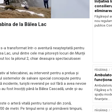
Inițiativă 
consilieru
eliminare
plata cash
Făgărașul a
nou regulame
cabina de la Bâlea Lac
publice.Cons
tă s-a transformat într-o aventură neașteptată pentru
ea Lac, unul dintre cele mai pitorești locuri din Munții
vut loc la pilonul 2, chiar deasupra spectaculoasei
FĂGĂRAȘ
iv al telecabinei, au intervenit pentru a prelua și
Ambulator
rul sistemelor de salvare special concepute pentru
funcționa
ă incidente, turiștii revenind pe sol fără a avea nevoie
Ambulatoriul
 au fost însoțiți până la Bâlea Cascadă, unde și-au
Făgăraș a fo
spațiu moder
finanțate...
te o arteră vitală pentru turismul din zonă,
de metri. Pe timpul iernii și al primăverii timpurii,
FĂGĂRAȘ