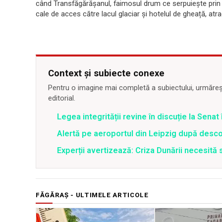
când Transfăgărășanul, faimosul drum ce serpuiește prin 
cale de acces către lacul glaciar și hotelul de gheață, atrac
Context și subiecte conexe
Pentru o imagine mai completă a subiectului, urmărește
editorial.
Legea integrității revine în discuție la Sena
Alertă pe aeroportul din Leipzig după desco
Experții avertizează: Criza Dunării necesită 
FĂGĂRAȘ - ULTIMELE ARTICOLE