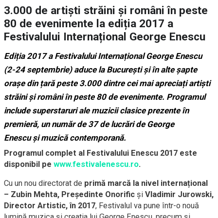
3.000 de artiști străini și români în peste
80 de evenimente la ediția 2017 a
Festivalului Internațional George Enescu
Ediția 2017 a
Festivalului Internațional George Enescu
(2-24 septembrie)
aduce la București și în alte șapte
orașe din țară peste
3.000
dintre cei mai apreciați artiști
străini și români în peste
80
de evenimente.
Programul
include
superstaruri ale muzicii clasice
prezente
în
premieră
, un număr de
37 de lucrări de George
Enescu
și
muzică contemporană
.
Programul complet al Festivalului Enescu 2017 este
disponibil pe
www.festivalenescu.ro
.
Cu un nou directorat de
primă marcă la nivel internațional
– Zubin Mehta, Președinte Onorific
și
Vladimir Jurowski,
Director Artistic, în 2017
, Festivalul va pune într-o nouă
lumină muzica și creația lui George Enescu, precum și