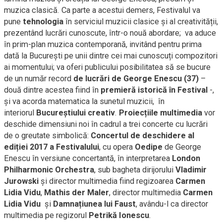
muzica clasică. Ca parte a acestui demers, Festivalul va
pune
tehnologia
în serviciul muzicii clasice și al creativității,
prezentând lucrări cunoscute, într-o nouă abordare; va aduce
în prim-plan muzica contemporană, invitând pentru prima
dată la București pe unii dintre cei mai cunoscuți compozitori
ai momentului; va oferi publicului posibilitatea să se bucure
de un număr record
de lucrări de George Enescu (37)
–
două dintre acestea fiind în
premieră istorică în Festival
-,
și va acorda matematica la sunetul muzicii, în
interiorul
Bucureștiului creativ
.
Proiecțiile multimedia
vor
deschide dimensiuni noi în cadrul a trei concerte cu lucrări
de o greutate simbolică:
Concertul de deschidere al
ediției 2017 a Festivalului
, cu opera
Oedipe
de George
Enescu în versiune concertantă, în interpretarea
London
Philharmonic Orchestra
, sub bagheta dirijorului
Vladimir
Jurowski
și director multimedia fiind regizoarea
Carmen
Lidia Vidu
,
Mathis der Maler
, director multimedia
Carmen
Lidia Vidu
şi
Damnațiunea lui Faust
, avându-l ca director
multimedia pe regizorul
Petrikă Ionescu
.