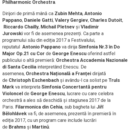
Philharmonic Orchestra
.
Dirijori de primă mână ca
Zubin Mehta
,
Antonio
Pappano
,
Daniele Gatti
,
Valery Gergiev
,
Charles Dutoit
,
Riccardo Chailly
,
Michail Pletnev
și
Vladimir
Jurowski
vor fi de asemenea prezenți. Ca parte a
programului său din ediția 2017 a Festivalului,
reputatul
Antonio Pappano
va dirija
Simfonia Nr.3 în Do
Major Op.21 cu Cor
de
George Enescu
oferind astfel
publicului o altă premieră:
Orchestra Accademia Nazionale
di Santa Cecilia
interpretând Enescu. De
asemenea,
Orchestra Națională a Franței
dirijată
de
Christoph Eschenbach
și avându-l ca solist pe
Truls
Mørk
va interpreta
Simfonia Concertantă pentru
Violoncel
de
George Enescu
, lucrare cu care celebra
orchestră a ales să deschidă și stagiunea 2017 de la
Paris.
Filarmonica din Cehia
, sub bagheta lui
Jiří
Bělohlávek
va fi, de asemenea, prezentă în premieră în
ediția 2017, cu un program care include lucrări
de
Brahms
și
Martinů
.