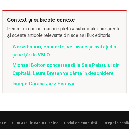
Context și subiecte conexe
Pentru o imagine mai completă a subiectului, urmărește
și aceste articole relevante din același flux editorial.
Workshopuri, concerte, vernisaje şi invitaţi din
şase ţări la VSLO
Michael Bolton concertează la Sala Palatului din
Capitală; Laura Bretan va cânta în deschidere
Începe Gărâna Jazz Festival
tate
Cum ascult Radio Clasic?
Codul de conduită
Drept la repli