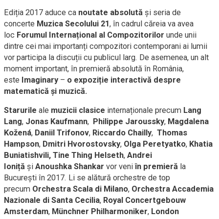
Ediția 2017 aduce ca
noutate absolută
și seria de
concerte
Muzica Secolului 21
, în cadrul căreia va avea
loc
Forumul Internațional al Compozitorilor
unde unii
dintre cei mai importanți compozitori contemporani ai lumii
vor participa la discuții cu publicul larg. De asemenea, un alt
moment important, în premieră absolută în România,
este
Imaginary
–
o expoziție interactivă despre
matematică și muzică
.
Starurile
ale
muzicii clasice
internaționale precum
Lang
Lang
,
Jonas Kaufmann
,
Philippe Jaroussky
,
Magdalena
Kožená
,
Daniil Trifonov
,
Riccardo Chailly
,
Thomas
Hampson
,
Dmitri Hvorostovsky
,
Olga Peretyatko
,
Khatia
Buniatishvili,
Tine Thing Helseth
,
Andrei
Ioniță
și
Anoushka Shankar
vor veni
în premieră
la
București în 2017. Li se alătură orchestre de top
precum
Orchestra Scala di Milano
,
Orchestra Accademia
Nazionale di Santa Cecilia
,
Royal Concertgebouw
Amsterdam
,
Münchner Philharmoniker
,
London