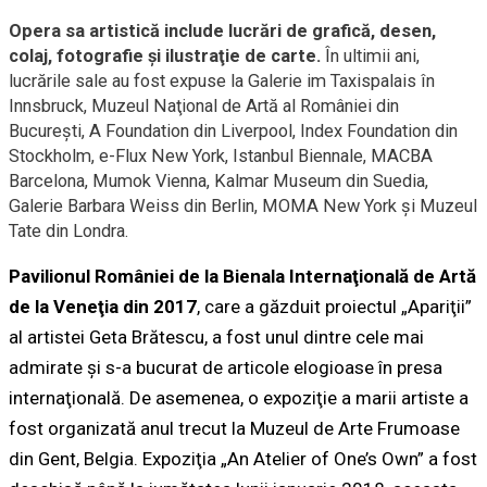
Opera sa artistică include lucrări de grafică, desen,
colaj, fotografie şi ilustraţie de carte.
În ultimii ani,
lucrările sale au fost expuse la Galerie im Taxispalais în
Innsbruck, Muzeul Naţional de Artă al României din
Bucureşti, A Foundation din Liverpool, Index Foundation din
Stockholm, e-Flux New York, Istanbul Biennale, MACBA
Barcelona, Mumok Vienna, Kalmar Museum din Suedia,
Galerie Barbara Weiss din Berlin, MOMA New York şi Muzeul
Tate din Londra.
Pavilionul României de la Bienala Internaţională de Artă
de la Veneţia din 2017
, care a găzduit proiectul „Apariţii”
al artistei Geta Brătescu, a fost unul dintre cele mai
admirate şi s-a bucurat de articole elogioase în presa
internaţională. De asemenea, o expoziţie a marii artiste a
fost organizată anul trecut la Muzeul de Arte Frumoase
din Gent, Belgia. Expoziţia „An Atelier of One’s Own” a fost