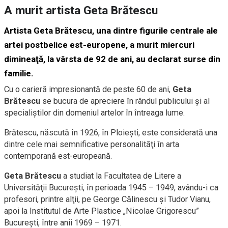
A murit artista Geta Brătescu
Artista Geta Brătescu, una dintre figurile centrale ale
artei postbelice est-europene, a murit miercuri
dimineaţă, la vârsta de 92 de ani, au declarat surse din
familie.
Cu o carieră impresionantă de peste 60 de ani,
Geta
Brătescu
se bucura de apreciere în rândul publicului şi al
specialiştilor din domeniul artelor în întreaga lume.
Brătescu, născută în 1926, în Ploieşti, este considerată una
dintre cele mai semnificative personalităţi în arta
contemporană est-europeană.
Geta Brătescu
a studiat la Facultatea de Litere a
Universităţii Bucureşti, în perioada 1945 – 1949, avându-i ca
profesori, printre alţii, pe George Călinescu şi Tudor Vianu,
apoi la Institutul de Arte Plastice „Nicolae Grigorescu”
Bucureşti, între anii 1969 – 1971.