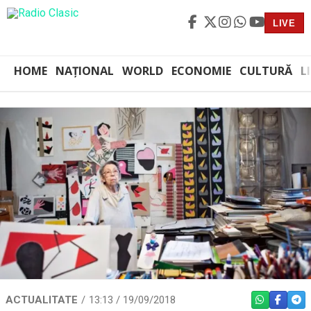
LIVE
HOME
NAȚIONAL
WORLD
ECONOMIE
CULTURĂ
L
ACTUALITATE
13:13 / 19/09/2018
WHATSAPP
FACEBO
TEL