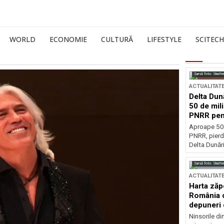
WORLD
ECONOMIE
CULTURĂ
LIFESTYLE
SCITECH
Sursă foto: Shutte
ACTUALITAT
Delta Dun
50 de mil
PNRR pen
esențiale
Aproape 50 
PNRR, pierdu
Delta Dunării
Sursă foto: Shutte
ACTUALITAT
Harta zăp
România c
depuneri 
Ninsorile di