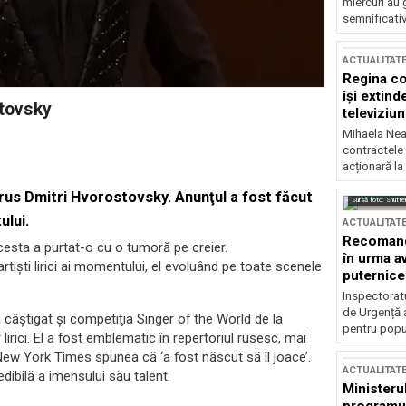
miercuri au 
semnificati
ACTUALITAT
Regina co
își extind
stovsky
televiziun
Mihaela Nea
contractele 
acționară la
 rus Dmitri Hvorostovsky. Anunţul a fost făcut
Sursă foto: Shutte
ului.
ACTUALITAT
Recomandă
acesta a purtat-o cu o tumoră pe creier.
în urma av
artişti lirici ai momentului, el evoluând pe toate scenele
puternice
Inspectoratu
de Urgență 
 câştigat şi competiţia Singer of the World de la
pentru popula
 lirici. El a fost emblematic în repertoriul rusesc, mai
New York Times spunea că ‘a fost născut să îl joace’.
ACTUALITAT
dibilă a imensului său talent.
Ministerul