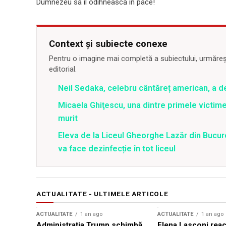
Dumnezeu să îl odihnească în pace!
Context și subiecte conexe
Pentru o imagine mai completă a subiectului, urmărește
editorial.
Neil Sedaka, celebru cântăreț american, a d
Micaela Ghiţescu, una dintre primele victime
murit
Eleva de la Liceul Gheorghe Lazăr din Bucur
va face dezinfecție în tot liceul
ACTUALITATE - ULTIMELE ARTICOLE
ACTUALITATE
1 an ago
ACTUALITATE
1 an ago
Administrația Trump schimbă
Elena Lasconi rea