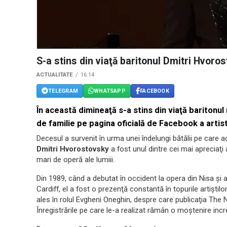
S-a stins din viaţă baritonul Dmitri Hvoro
ACTUALITATE
16:14
TELEGRAM
WHATSAPP
FACEBOOK
În această dimineaţă s-a stins din viaţă baritonul
de familie pe pagina oficială de Facebook a artist
Decesul a survenit în urma unei îndelungi bătălii pe care 
Dmitri Hvorostovsky
a fost unul dintre cei mai apreciaţi 
mari de operă ale lumiii.
Din 1989, când a debutat în occident la opera din Nisa şi a
Cardiff, el a fost o prezenţă constantă în topurile artiştilor
ales în rolul Evgheni Oneghin, despre care publicaţia The 
Înregistrările pe care le-a realizat rămân o moştenire incre