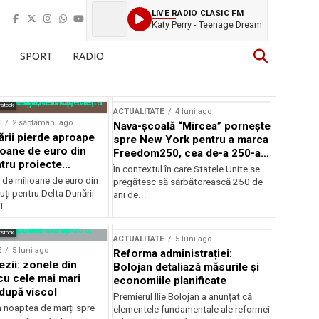
LIVE RADIO CLASIC FM
Katy Perry - Teenage Dream
SPORT
RADIO
rstock
ACTUALITATE
4 luni ago
E
2 săptămâni ago
Nava-școală “Mircea” pornește
ării pierde aproape
spre New York pentru a marca
ioane de euro din
Freedom250, cea de-a 250-a
tru proiecte
aniversare a Statelor Unite
În contextul în care Statele Unite se
de milioane de euro din
pregătesc să sărbătorească 250 de
ți pentru Delta Dunării
ani de...
...
rstock
ACTUALITATE
5 luni ago
E
5 luni ago
Reforma administrației:
ezii: zonele din
Bolojan detaliază măsurile și
u cele mai mari
economiile planificate
după viscol
Premierul Ilie Bolojan a anunțat că
n noaptea de marți spre
elementele fundamentale ale reformei