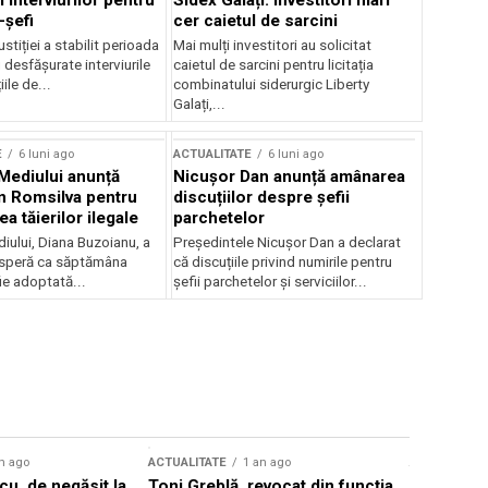
 interviurilor pentru
Sidex Galați: Investitori mari
-șefi
cer caietul de sarcini
stiției a stabilit perioada
Mai mulți investitori au solicitat
i desfășurate interviurile
caietul de sarcini pentru licitația
ile de...
combinatului siderurgic Liberty
Galați,...
E
6 luni ago
ACTUALITATE
6 luni ago
 Mediului anunță
Nicușor Dan anunță amânarea
n Romsilva pentru
discuțiilor despre șefii
 tăierilor ilegale
parchetelor
iului, Diana Buzoianu, a
Președintele Nicușor Dan a declarat
 speră ca săptămâna
că discuțiile privind numirile pentru
fie adoptată...
șefii parchetelor și serviciilor...
n ago
ACTUALITATE
1 an ago
ACTUALITATE
u, de negăsit la
Toni Greblă, revocat din funcția
Ilie Boloj