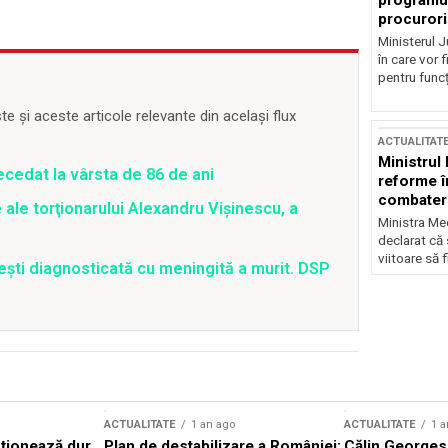
programul
procurori
Ministerul Ju
în care vor f
pentru funcți
 și aceste articole relevante din același flux
ACTUALITAT
Ministrul
ecedat la vârsta de 86 de ani
reforme î
combaterea
 ale torţionarului Alexandru Vişinescu, a
Ministra Med
declarat că
viitoare să 
ești diagnosticată cu meningită a murit. DSP
ACTUALITATE
1 an ago
ACTUALITATE
1 a
cționează dur
Plan de destabilizare a României:
Călin Georgesc