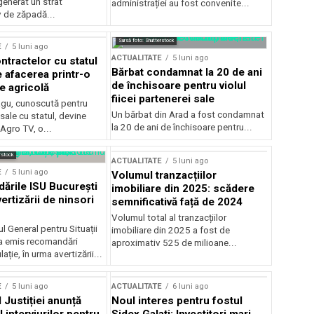
generat un strat
administrației au fost convenite...
v de zăpadă...
Sursă foto: Shutterstock
E
5 luni ago
ACTUALITATE
5 luni ago
ntractelor cu statul
Bărbat condamnat la 20 de ani
e afacerea printr-o
de închisoare pentru violul
e agricolă
fiicei partenerei sale
gu, cunoscută pentru
Un bărbat din Arad a fost condamnat
sale cu statul, devine
la 20 de ani de închisoare pentru...
 Agro TV, o...
rstock
ACTUALITATE
5 luni ago
E
5 luni ago
Volumul tranzacțiilor
rile ISU București
imobiliare din 2025: scădere
ertizării de ninsori
semnificativă față de 2024
Volumul total al tranzacțiilor
l General pentru Situații
imobiliare din 2025 a fost de
a emis recomandări
aproximativ 525 de milioane...
ție, în urma avertizării...
E
5 luni ago
ACTUALITATE
6 luni ago
 Justiției anunță
Noul interes pentru fostul