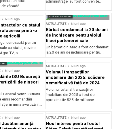
generat un strat
administrației au fost convenite...
v de zăpadă...
Sursă foto: Shutterstock
E
6 luni ago
ACTUALITATE
6 luni ago
ntractelor cu statul
Bărbat condamnat la 20 de ani
e afacerea printr-o
de închisoare pentru violul
e agricolă
fiicei partenerei sale
gu, cunoscută pentru
Un bărbat din Arad a fost condamnat
sale cu statul, devine
la 20 de ani de închisoare pentru...
 Agro TV, o...
rstock
ACTUALITATE
6 luni ago
E
6 luni ago
Volumul tranzacțiilor
rile ISU București
imobiliare din 2025: scădere
ertizării de ninsori
semnificativă față de 2024
Volumul total al tranzacțiilor
l General pentru Situații
imobiliare din 2025 a fost de
a emis recomandări
aproximativ 525 de milioane...
ție, în urma avertizării...
E
6 luni ago
ACTUALITATE
6 luni ago
 Justiției anunță
Noul interes pentru fostul