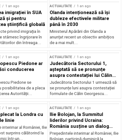
E
1 an ago
ACTUALITATE
1 an ago
a imigrației în SUA
Olanda intenționează să își
ză și pentru
dubleze efectivele militare
a științifică globală
până în 2030
cte privind imigrația în
Ministerul Apărării din Olanda a
e stârnesc îngrijorare în
anunțat recent un obiectiv ambițios
tătorilor din întreaga...
de a mai mult...
E
1 an ago
ACTUALITATE
1 an ago
Popescu Piedone ar
Judecătoria Sectorului 1,
ăsi conducerea
așteptată să se pronunțe
asupra contestației lui Călin
Georgescu privind controlul
pescu Piedone se
Judecătoria Sectorului 1 urmează să
judiciar
 posibilitatea de a pleca
se pronunțe luni asupra contestației
erea Autorității...
formulate de Călin Georgescu...
E
1 an ago
ACTUALITATE
1 an ago
 plecat la Londra cu
Ilie Bolojan, la Summitul
e linie
liderilor privind Ucraina:
România susține un dialog
 interimar al României, Ilie
transatlantic pentru securitate
ost surprins călătorind la
Președintele interimar al României, Ilie
și stabilitate
ic într-un...
Bolojan, participă duminică la