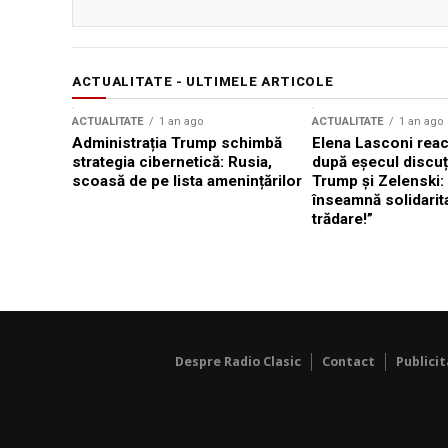
ACTUALITATE - ULTIMELE ARTICOLE
ACTUALITATE
1 an ago
ACTUALITATE
1 an ago
Administrația Trump schimbă
Elena Lasconi rea
strategia cibernetică: Rusia,
după eșecul discuți
scoasă de pe lista amenințărilor
Trump și Zelenski:
înseamnă solidarit
trădare!”
Despre Radio Clasic
Contact
Publici