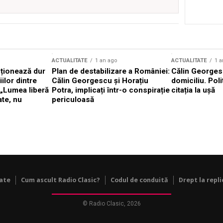
ACTUALITATE
1 an ago
ACTUALITATE
1 a
cționează dur
Plan de destabilizare a României:
Călin Georgesc
ilor dintre
Călin Georgescu și Horațiu
domiciliu. Poli
 „Lumea liberă
Potra, implicați într-o conspirație
citația la ușă
ate, nu
periculoasă
tate
Cum ascult Radio Clasic?
Codul de conduită
Drept la repli
© Radio Clasic, 2026