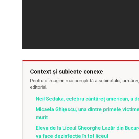
Context și subiecte conexe
Pentru o imagine mai completă a subiectului, urmărește
editorial.
Neil Sedaka, celebru cântăreț american, a d
Micaela Ghiţescu, una dintre primele victime
murit
Eleva de la Liceul Gheorghe Lazăr din Bucur
va face dezinfecție în tot liceul