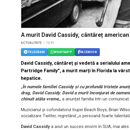
A murit David Cassidy, cântăreț american 
ACTUALITATE
12:41
TELEGRAM
WHATSAPP
FACEBOOK
David Cassidy, cântăreț și vedetă a serialului ame
Partridge Family”, a murit marți în Florida la vârs
hepatice.
„
În numele familiei Cassidy și cu profundă tristețe anunț
drag, David Cassidy. David a murit înconjurat de oamenii c
chinuit atâta vreme
„, a anunțat familia într-un comunicat.
Muzicianul și cofondatorul trupei Beach Boys, Brian Wilso
socializare Twitter, regretând „o persoană foarte talentată
David Cassidy
a avut un succes enorm în SUA, mai ales în