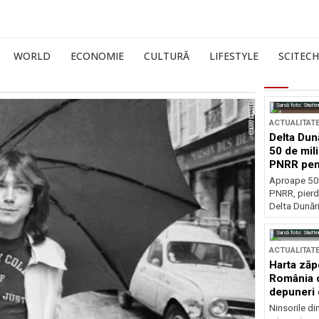
WORLD
ECONOMIE
CULTURĂ
LIFESTYLE
SCITECH
Sursă foto: Shutte
ACTUALITAT
Delta Dun
50 de mil
PNRR pen
esențiale
Aproape 50 
PNRR, pierdu
Delta Dunării
Sursă foto: Shutte
ACTUALITAT
Harta zăp
România c
depuneri 
Ninsorile di