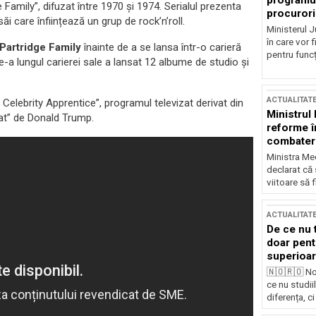
programul
 Family”, difuzat între 1970 și 1974. Serialul prezenta
procurori
i care înființează un grup de rock’n’roll.
Ministerul Ju
în care vor f
Partridge Family
înainte de a se lansa într-o carieră
pentru funcți
-a lungul carierei sale a lansat 12 albume de studio și
ACTUALITAT
 Celebrity Apprentice”, programul televizat derivat din
Ministrul
at” de Donald Trump.
reforme î
combaterea
Ministra Med
declarat că
viitoare să 
ACTUALITAT
De ce nu 
doar pentr
superioar
🇳🇴🇷🇴 No
ce nu studii
diferența, ci