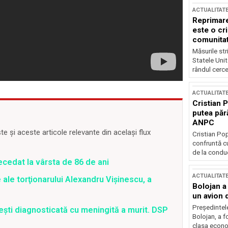
ACTUALITAT
Reprimare
este o cri
comunitate
Măsurile stri
Statele Unit
rândul cerce
ACTUALITAT
Cristian 
putea păr
ANPC
 și aceste articole relevante din același flux
Cristian Po
confruntă cu
de la conduc
ecedat la vârsta de 86 de ani
ACTUALITAT
 ale torţionarului Alexandru Vişinescu, a
Bolojan a
un avion d
Președintele
ești diagnosticată cu meningită a murit. DSP
Bolojan, a f
clasa econom