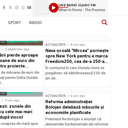
LIVE RADIO CLASIC FM
When In Rome - The Promise
SPORT
RADIO
rstock
ACTUALITATE
4 luni ago
E
3 săptămâni ago
Nava-școală “Mircea” pornește
ării pierde aproape
spre New York pentru a marca
ioane de euro din
Freedom250, cea de-a 250-a
tru proiecte
aniversare a Statelor Unite
În contextul în care Statele Unite se
de milioane de euro din
pregătesc să sărbătorească 250 de
ți pentru Delta Dunării
ani de...
...
rstock
ACTUALITATE
6 luni ago
E
5 luni ago
Reforma administrației:
ezii: zonele din
Bolojan detaliază măsurile și
u cele mai mari
economiile planificate
după viscol
Premierul Ilie Bolojan a anunțat că
n noaptea de marți spre
elementele fundamentale ale reformei