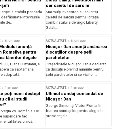
 interviurilor pentru
Sidex Galați: Investitori mari
-șefi
cer caietul de sarcini
stiției a stabilit perioada
Mai mulți investitori au solicitat
i desfășurate interviurile
caietul de sarcini pentru licitația
ile de...
combinatului siderurgic Liberty
Galați,...
E
6 luni ago
ACTUALITATE
6 luni ago
 Mediului anunță
Nicușor Dan anunță amânarea
n Romsilva pentru
discuțiilor despre șefii
 tăierilor ilegale
parchetelor
iului, Diana Buzoianu, a
Președintele Nicușor Dan a declarat
 speră ca săptămâna
că discuțiile privind numirile pentru
fie adoptată...
șefii parchetelor și serviciilor...
E
1 an ago
ACTUALITATE
1 an ago
te poți numi deștept
Ultimul sondaj comandat de
u că ai studii
Nicușor Dan
e!?
George Simion și Victor Ponta, în
fruntea sondajelor pentru alegerile
rvegia vs. România: De
prezidențiale ...
le superioare fac
 mentalitatea civică...