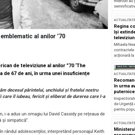
miercuri au 
semnificati
ACTUALITAT
Regina co
își extind
emblematic al anilor ’70
televiziun
Mihaela Nea
contractele 
acționară la
rican de televiziune al anilor ”70 ‘The
Sursă foto: Shutte
ta de 67 de ani, în urma unei insuficiențe
ACTUALITAT
Recomandă
în urma av
ăm decesul părintelui, unchiului și fratelui nostru
puternice
are îl iubeau, fericit și eliberat de durerea care l-a
Inspectoratu
de Urgență 
pentru popula
n, i-a adus un omagiu lui David Cassidy pe rețeaua de
 și simpatică”.
ACTUALITAT
Ministerul
 rândul adolescenților, interpretând personajul Keith