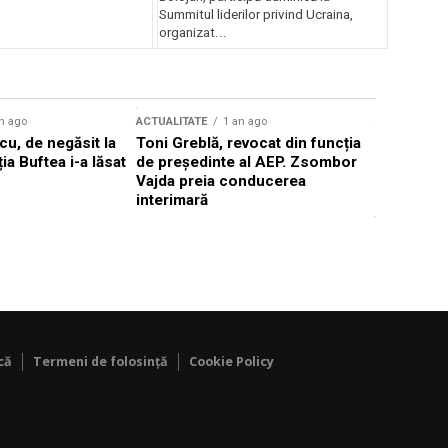
Summitul liderilor privind Ucraina,
organizat...
n ago
ACTUALITATE
1 an ago
ACTUALITATE
u, de negăsit la
Toni Greblă, revocat din funcția
Ilie Boloj
ția Buftea i-a lăsat
de președinte al AEP. Zsombor
alegerilor
Vajda preia conducerea
constituți
interimară
concentră
viitoarelo
că
Termeni de folosință
Cookie Policy