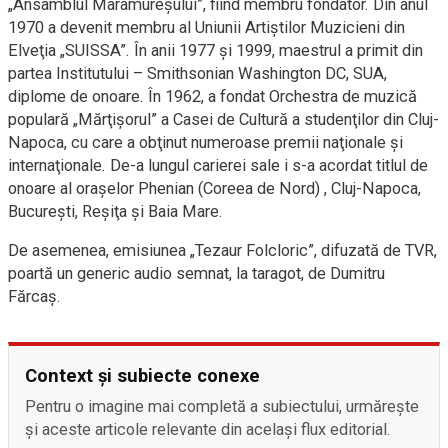
„Ansamblul Maramureşului”, fiind membru fondator. Din anul
1970 a devenit membru al Uniunii Artiştilor Muzicieni din
Elveţia „SUISSA”. În anii 1977 şi 1999, maestrul a primit din
partea Institutului – Smithsonian Washington DC, SUA,
diplome de onoare. În 1962, a fondat Orchestra de muzică
populară „Mărţişorul” a Casei de Cultură a studenţilor din Cluj-
Napoca, cu care a obţinut numeroase premii naţionale şi
internaţionale. De-a lungul carierei sale i s-a acordat titlul de
onoare al oraşelor Phenian (Coreea de Nord) , Cluj-Napoca,
Bucureşti, Reşiţa şi Baia Mare.
De asemenea, emisiunea „Tezaur Folcloric”, difuzată de TVR,
poartă un generic audio semnat, la taragot, de Dumitru
Fărcaş.
Context și subiecte conexe
Pentru o imagine mai completă a subiectului, urmărește
și aceste articole relevante din același flux editorial.