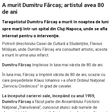
A murit Dumitru Fărcaş; artistul avea 80
de ani
Taragotistul Dumitru Fărcaş a murit în noaptea de luni
spre marţi într-un spital din Cluj-Napoca, unde se afla
internat pentru o intervenţie.
Potrivit directorului Casei de Cultură a Studenţilor, Flavius
Milăşan, unde Dumitru Fărcaş era consultant artistic, acesta
a murit în urma unui infarct.
Dumitru Fărcaş
împlinise în luna mai vârsta de 80 de ani.
În luna mai, Fărcaş a împlinit vârsta de 80 de ani, ocazie cu
care preşedintele Klaus Iohannis i-a oferit Ordinul Naţional
„Serviciu Credincios” în grad de cavaler.
La începutul carierei sale, începând cu anul 1959,
Dumitru Fărcaş
a făcut parte din Ansamblului Folcloric
Naţional „Transilvania”, cunoscut atunci sub numele de