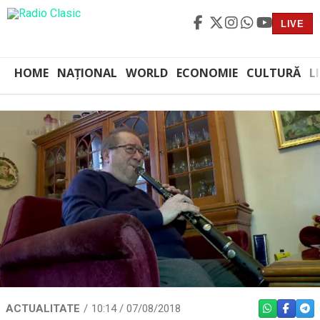
LIVE
HOME
NAȚIONAL
WORLD
ECONOMIE
CULTURĂ
L
ACTUALITATE
10:14 / 07/08/2018
WHATSAPP
FACEBO
TEL