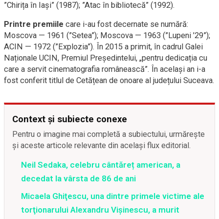
”Chirița în Iași” (1987); ”Atac în bibliotecă” (1992).
Printre premiile
care i-au fost decernate se numără:
Moscova — 1961 (”Setea”); Moscova — 1963 (”Lupeni ’29”);
ACIN — 1972 (”Explozia”). În 2015 a primit, în cadrul Galei
Naționale UCIN, Premiul Președintelui, „pentru dedicația cu
care a servit cinematografia românească”. În același an i-a
fost conferit titlul de Cetățean de onoare al județului Suceava.
Context și subiecte conexe
Pentru o imagine mai completă a subiectului, urmărește
și aceste articole relevante din același flux editorial.
Neil Sedaka, celebru cântăreț american, a
decedat la vârsta de 86 de ani
Micaela Ghiţescu, una dintre primele victime ale
torţionarului Alexandru Vişinescu, a murit