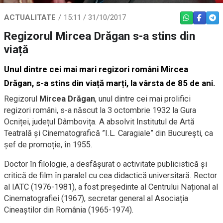
ACTUALITATE
15:11 / 31/10/2017
WHATSAPP
FACEBO
TEL
Regizorul Mircea Drăgan s-a stins din
viață
Unul dintre cei mai mari regizori români Mircea
Drăgan, s-a stins din viață marți, la vârsta de 85 de ani.
Regizorul
Mircea Drăgan
, unul dintre cei mai prolifici
regizori români, s-a născut la 3 octombrie 1932 la Gura
Ocniței, județul Dâmbovița. A absolvit Institutul de Artă
Teatrală și Cinematografică ”I.L. Caragiale” din București, ca
șef de promoție, în 1955.
Doctor în filologie, a desfășurat o activitate publicistică și
critică de film în paralel cu cea didactică universitară. Rector
al IATC (1976-1981), a fost președinte al Centrului Național al
Cinematografiei (1967), secretar general al Asociația
Cineaștilor din România (1965-1974).