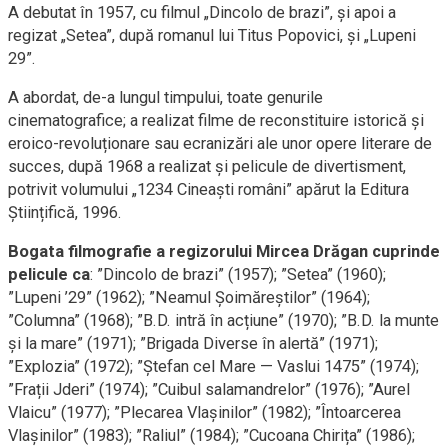
A debutat în 1957, cu filmul „Dincolo de brazi”, și apoi a
regizat „Setea”, după romanul lui Titus Popovici, și „Lupeni
29”.
A abordat, de-a lungul timpului, toate genurile
cinematografice; a realizat filme de reconstituire istorică și
eroico-revoluționare sau ecranizări ale unor opere literare de
succes, după 1968 a realizat și pelicule de divertisment,
potrivit volumului „1234 Cineaști români” apărut la Editura
Științifică, 1996.
Bogata filmografie a regizorului Mircea Drăgan cuprinde
pelicule ca
: ”Dincolo de brazi” (1957); ”Setea” (1960);
”Lupeni ’29” (1962); ”Neamul Șoimăreștilor” (1964);
”Columna” (1968); ”B.D. intră în acțiune” (1970); ”B.D. la munte
și la mare” (1971); ”Brigada Diverse în alertă” (1971);
”Explozia” (1972); ”Ștefan cel Mare — Vaslui 1475” (1974);
”Frații Jderi” (1974); ”Cuibul salamandrelor” (1976); ”Aurel
Vlaicu” (1977); ”Plecarea Vlașinilor” (1982); ”Întoarcerea
Vlașinilor” (1983); ”Raliul” (1984); ”Cucoana Chirița” (1986);