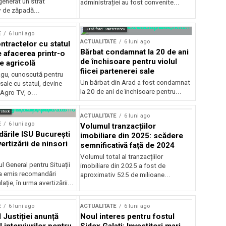
generat un strat
administrației au fost convenite...
v de zăpadă...
Sursă foto: Shutterstock
E
6 luni ago
ACTUALITATE
6 luni ago
ntractelor cu statul
Bărbat condamnat la 20 de ani
e afacerea printr-o
de închisoare pentru violul
e agricolă
fiicei partenerei sale
gu, cunoscută pentru
Un bărbat din Arad a fost condamnat
sale cu statul, devine
la 20 de ani de închisoare pentru...
 Agro TV, o...
rstock
ACTUALITATE
6 luni ago
E
6 luni ago
Volumul tranzacțiilor
rile ISU București
imobiliare din 2025: scădere
ertizării de ninsori
semnificativă față de 2024
Volumul total al tranzacțiilor
l General pentru Situații
imobiliare din 2025 a fost de
a emis recomandări
aproximativ 525 de milioane...
ție, în urma avertizării...
E
6 luni ago
ACTUALITATE
6 luni ago
 Justiției anunță
Noul interes pentru fostul