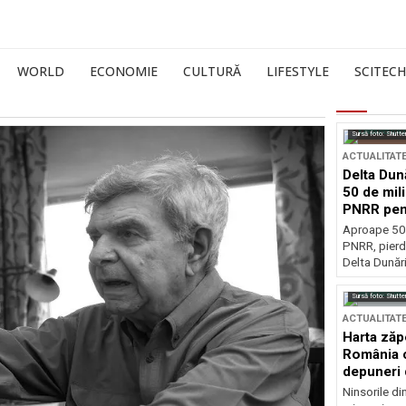
WORLD
ECONOMIE
CULTURĂ
LIFESTYLE
SCITECH
Sursă foto: Shutte
ACTUALITAT
Delta Dun
50 de mil
PNRR pen
esențiale
Aproape 50 
PNRR, pierdu
Delta Dunării
Sursă foto: Shutte
ACTUALITAT
Harta zăp
România c
depuneri 
Ninsorile di