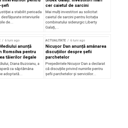
 interviurilor pentru
Sidex Galați: Investitori mari
-șefi
cer caietul de sarcini
stiției a stabilit perioada
Mai mulți investitori au solicitat
i desfășurate interviurile
caietul de sarcini pentru licitația
ile de...
combinatului siderurgic Liberty
Galați,...
E
6 luni ago
ACTUALITATE
6 luni ago
 Mediului anunță
Nicușor Dan anunță amânarea
n Romsilva pentru
discuțiilor despre șefii
 tăierilor ilegale
parchetelor
iului, Diana Buzoianu, a
Președintele Nicușor Dan a declarat
 speră ca săptămâna
că discuțiile privind numirile pentru
fie adoptată...
șefii parchetelor și serviciilor...