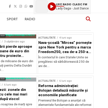
LIVE RADIO CLASIC FM
Lady Gaga - Just Dance
SPORT
RADIO
rstock
ACTUALITATE
4 luni ago
E
3 săptămâni ago
Nava-școală “Mircea” pornește
ării pierde aproape
spre New York pentru a marca
ioane de euro din
Freedom250, cea de-a 250-a
tru proiecte
aniversare a Statelor Unite
În contextul în care Statele Unite se
de milioane de euro din
pregătesc să sărbătorească 250 de
ți pentru Delta Dunării
ani de...
...
rstock
ACTUALITATE
6 luni ago
E
6 luni ago
Reforma administrației:
ezii: zonele din
Bolojan detaliază măsurile și
u cele mai mari
economiile planificate
după viscol
Premierul Ilie Bolojan a anunțat că
n noaptea de marți spre
elementele fundamentale ale reformei