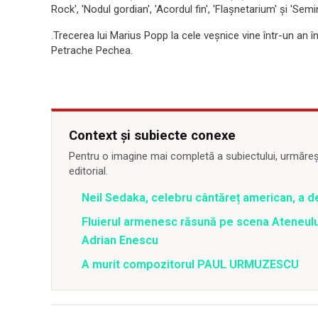
Rock', 'Nodul gordian', 'Acordul fin', 'Flaşnetarium' şi 'Semin
.Trecerea lui Marius Popp la cele veşnice vine într-un an 
Petrache Pechea.
Context și subiecte conexe
Pentru o imagine mai completă a subiectului, urmărește
editorial.
Neil Sedaka, celebru cântăreț american, a d
Fluierul armenesc răsună pe scena Ateneului
Adrian Enescu
A murit compozitorul PAUL URMUZESCU