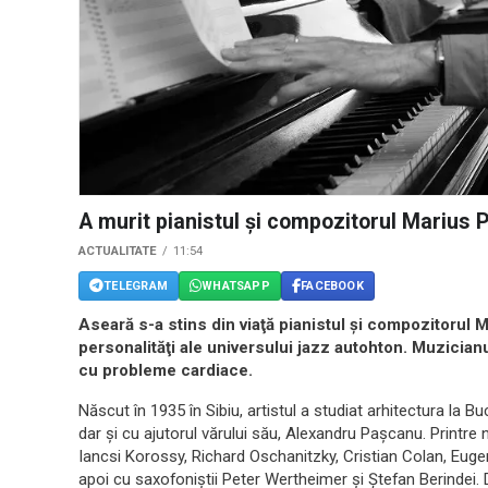
A murit pianistul şi compozitorul Marius 
ACTUALITATE
11:54
TELEGRAM
WHATSAPP
FACEBOOK
Aseară s-a stins din viaţă pianistul şi compozitorul 
personalităţi ale universului jazz autohton. Muzicianu
cu probleme cardiace.
Născut în 1935 în Sibiu, artistul a studiat arhitectura la 
dar şi cu ajutorul vărului său, Alexandru Paşcanu. Printre
Iancsi Korossy, Richard Oschanitzky, Cristian Colan, Eu
apoi cu saxofoniştii Peter Wertheimer şi Ştefan Berindei.