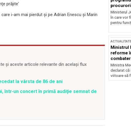
programul
ţe prăjite'
procurori
Ministerul Ju
în care i-am mai pierdut şi pe Adrian Enescu şi Marin
în care vor f
pentru funcți
ACTUALITAT
Ministrul
reforme î
combaterea
 și aceste articole relevante din același flux
Ministra Med
declarat că
viitoare să 
ecedat la vârsta de 86 de ani
, într-un concert în primă audiţie semnat de