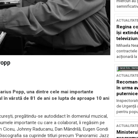
miercuri au 
semnificati
ACTUALITAT
Regina co
își extind
televiziun
Mihaela Nea
contractele 
acționară la
Popp
Sursă foto: Shutte
ACTUALITAT
Recomandă
în urma av
Marius Popp, una dintre cele mai importante
puternice
l în vârstă de 81 de ani se lupta de aproape 10 ani
Inspectoratu
de Urgență 
pentru popula
Bucureşti, pregătindu-se autodidact în domeniul muzical,
 numele importante cu care a colaborat, îi regăsim pe
ACTUALITAT
gen Ciceu, Johnny Raducanu, Dan Mândrilă, Eugen Gondi
Ministerul
 Discografia sa cuprinde titluri precum 'Panoramic Jazz