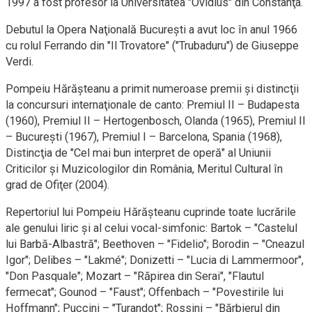
1997 a fost profesor la Universitatea "Ovidius" din Constanţa.
Debutul la Opera Naţională Bucureşti a avut loc în anul 1966
cu rolul Ferrando din "Il Trovatore" ("Trubaduru") de Giuseppe
Verdi.
Pompeiu Hărăşteanu a primit numeroase premii şi distincţii
la concursuri internaţionale de canto: Premiul II – Budapesta
(1960), Premiul II – Hertogenbosch, Olanda (1965), Premiul II
– Bucureşti (1967), Premiul I – Barcelona, Spania (1968),
Distincţia de "Cel mai bun interpret de operă" al Uniunii
Criticilor şi Muzicologilor din România, Meritul Cultural în
grad de Ofiţer (2004).
Repertoriul lui Pompeiu Hărăşteanu cuprinde toate lucrările
ale genului liric şi al celui vocal-simfonic: Bartok – "Castelul
lui Barbă-Albastră"; Beethoven – "Fidelio"; Borodin – "Cneazul
Igor"; Delibes – "Lakmé"; Donizetti – "Lucia di Lammermoor",
"Don Pasquale"; Mozart – "Răpirea din Serai", "Flautul
fermecat"; Gounod – "Faust"; Offenbach – "Povestirile lui
Hoffmann"; Puccini – "Turandot"; Rossini – "Bărbierul din