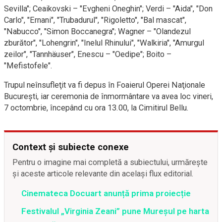
Sevilla"; Ceaikovski – "Evgheni Oneghin"; Verdi – "Aida", "Don
Carlo", "Ernani", "Trubadurul", "Rigoletto", "Bal mascat",
"Nabucco", "Simon Boccanegra"; Wagner – "Olandezul
zburător", "Lohengrin", "Inelul Rhinului", "Walkiria", "Amurgul
zeilor", "Tannhäuser", Enescu – "Oedipe"; Boito –
"Mefistofele".
Trupul neînsufleţit va fi depus în Foaierul Operei Naţionale
Bucureşti, iar ceremonia de înmormântare va avea loc vineri,
7 octombrie, începând cu ora 13.00, la Cimitirul Bellu.
Context și subiecte conexe
Pentru o imagine mai completă a subiectului, urmărește
și aceste articole relevante din același flux editorial.
Cinemateca Docuart anunță prima proiecție
Festivalul „Virginia Zeani” pune Mureșul pe harta