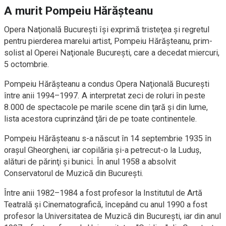
A murit Pompeiu Hărăşteanu
Opera Naţională Bucureşti îşi exprimă tristeţea şi regretul
pentru pierderea marelui artist, Pompeiu Hărăşteanu, prim-
solist al Operei Naţionale Bucureşti, care a decedat miercuri,
5 octombrie.
Pompeiu Hărăşteanu a condus Opera Naţională Bucureşti
între anii 1994–1997. A interpretat zeci de roluri în peste
8.000 de spectacole pe marile scene din ţară şi din lume,
lista acestora cuprinzând ţări de pe toate continentele.
Pompeiu Hărăşteanu s-a născut în 14 septembrie 1935 în
oraşul Gheorgheni, iar copilăria şi-a petrecut-o la Luduş,
alături de părinţi şi bunici. În anul 1958 a absolvit
Conservatorul de Muzică din Bucureşti.
Între anii 1982–1984 a fost profesor la Institutul de Artă
Teatrală şi Cinematografică, începând cu anul 1990 a fost
profesor la Universitatea de Muzică din Bucureşti, iar din anul