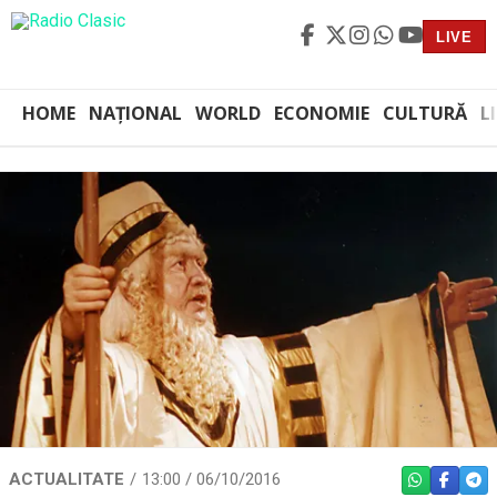
LIVE
HOME
NAȚIONAL
WORLD
ECONOMIE
CULTURĂ
L
ACTUALITATE
13:00 / 06/10/2016
WHATSAPP
FACEBO
TEL