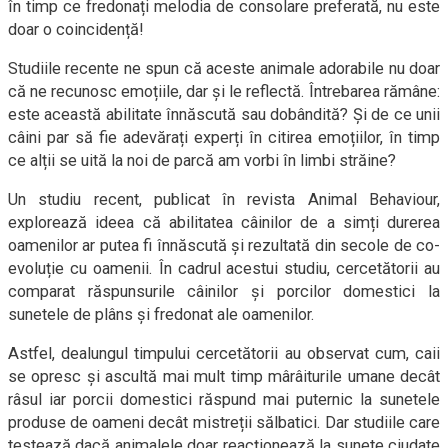
în timp ce fredonați melodia de consolare preferată, nu este
doar o coincidență!
Studiile recente ne spun că aceste animale adorabile nu doar
că ne recunosc emoțiile, dar și le reflectă. Întrebarea rămâne:
este această abilitate înnăscută sau dobândită? Și de ce unii
câini par să fie adevărați experți în citirea emoțiilor, în timp
ce alții se uită la noi de parcă am vorbi în limbi străine?
Un studiu recent, publicat în revista Animal Behaviour,
explorează ideea că abilitatea câinilor de a simți durerea
oamenilor ar putea fi înnăscută și rezultată din secole de co-
evoluție cu oamenii. În cadrul acestui studiu, cercetătorii au
comparat răspunsurile câinilor și porcilor domestici la
sunetele de plâns și fredonat ale oamenilor.
Astfel, dealungul timpului cercetătorii au observat cum, caii
se opresc și ascultă mai mult timp mârâiturile umane decât
râsul iar porcii domestici răspund mai puternic la sunetele
produse de oameni decât mistreții sălbatici. Dar studiile care
testează dacă animalele doar reacționează la sunete ciudate