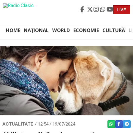
LIVE
HOME
NAȚIONAL
WORLD
ECONOMIE
CULTURĂ
L
ACTUALITATE
12:54 / 19/07/2024
WHATSAPP
FACEBO
TEL