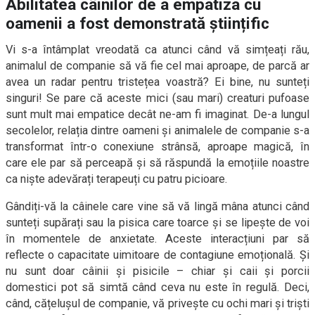
Abilitatea câinilor de a empatiza cu
oamenii a fost demonstrată științific
Vi s-a întâmplat vreodată ca atunci când vă simțeați rău,
animalul de companie să vă fie cel mai aproape, de parcă ar
avea un radar pentru tristețea voastră? Ei bine, nu sunteți
singuri! Se pare că aceste mici (sau mari) creaturi pufoase
sunt mult mai empatice decât ne-am fi imaginat. De-a lungul
secolelor, relația dintre oameni și animalele de companie s-a
transformat într-o conexiune strânsă, aproape magică, în
care ele par să perceapă și să răspundă la emoțiile noastre
ca niște adevărați terapeuți cu patru picioare.
Gândiți-vă la câinele care vine să vă lingă mâna atunci când
sunteți supărați sau la pisica care toarce și se lipește de voi
în momentele de anxietate. Aceste interacțiuni par să
reflecte o capacitate uimitoare de contagiune emoțională. Și
nu sunt doar câinii și pisicile – chiar și caii și porcii
domestici pot să simtă când ceva nu este în regulă. Deci,
când, cățelușul de companie, vă privește cu ochi mari și triști