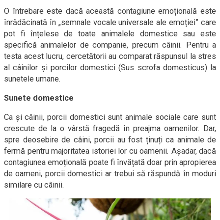
O întrebare este dacă această contagiune emoțională este
înrădăcinată în „semnale vocale universale ale emoției” care
pot fi înțelese de toate animalele domestice sau este
specifică animalelor de companie, precum câinii. Pentru a
testa acest lucru, cercetătorii au comparat răspunsul la stres
al câinilor și porcilor domestici (Sus scrofa domesticus) la
sunetele umane.
Sunete domestice
Ca și câinii, porcii domestici sunt animale sociale care sunt
crescute de la o vârstă fragedă în preajma oamenilor. Dar,
spre deosebire de câini, porcii au fost ținuți ca animale de
fermă pentru majoritatea istoriei lor cu oamenii. Așadar, dacă
contagiunea emoțională poate fi învățată doar prin apropierea
de oameni, porcii domestici ar trebui să răspundă în moduri
similare cu câinii.