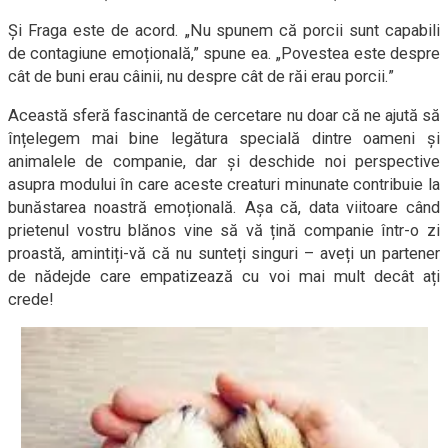
Și Fraga este de acord. „Nu spunem că porcii sunt capabili
de contagiune emoțională,” spune ea. „Povestea este despre
cât de buni erau câinii, nu despre cât de răi erau porcii.”
Această sferă fascinantă de cercetare nu doar că ne ajută să
înțelegem mai bine legătura specială dintre oameni și
animalele de companie, dar și deschide noi perspective
asupra modului în care aceste creaturi minunate contribuie la
bunăstarea noastră emoțională. Așa că, data viitoare când
prietenul vostru blănos vine să vă țină companie într-o zi
proastă, amintiți-vă că nu sunteți singuri – aveți un partener
de nădejde care empatizează cu voi mai mult decât ați
crede!