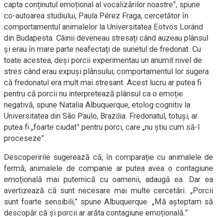
capta conținutul emoțional al vocalizărilor noastre”, spune
co-autoarea studiului, Paula Pérez Fraga, cercetător în
comportamentul animalelor la Universitatea Eötvös Loránd
din Budapesta. Câinii deveneau stresați când auzeau plânsul
și erau în mare parte neafectați de sunetul de fredonat. Cu
toate acestea, deși porcii experimentau un anumit nivel de
stres când erau expuși plânsului, comportamentul lor sugera
că fredonatul era mult mai stresant. Acest lucru ar putea fi
pentru că porcii nu interpretează plânsul ca o emoție
negativă, spune Natalia Albuquerque, etolog cognitiv la
Universitatea din São Paulo, Brazilia. Fredonatul, totuși, ar
putea fi „foarte ciudat” pentru porci, care „nu știu cum să-l
proceseze”.
Descoperirile sugerează că, în comparație cu animalele de
fermă, animalele de companie ar putea avea o contagiune
emoțională mai puternică cu oamenii, adaugă ea. Dar ea
avertizează că sunt necesare mai multe cercetări. „Porcii
sunt foarte sensibili,” spune Albuquerque. „Mă așteptam să
descopăr că și porcii ar arăta contagiune emoțională.”