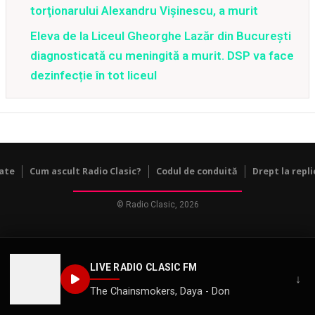
torţionarului Alexandru Vişinescu, a murit
Eleva de la Liceul Gheorghe Lazăr din București
diagnosticată cu meningită a murit. DSP va face
dezinfecție în tot liceul
tate
Cum ascult Radio Clasic?
Codul de conduită
Drept la repli
© Radio Clasic, 2026
LIVE RADIO CLASIC FM
↓
The Chainsmokers, Daya - Don