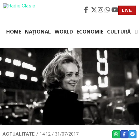
LIVE
HOME
NAȚIONAL
WORLD
ECONOMIE
CULTURĂ
L
ACTUALITATE
14:12 / 31/07/2017
WHATSAPP
FACEBO
TEL