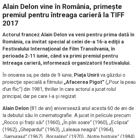
Alain Delon vine în România, primeşte
premiul pentru întreaga carieră la TIFF
2017
Actorul francez Alain Delon va veni pentru prima dată în
România, ca invitat special al celei de-a 16-a ediţii a
Festivalului Internaţional de Film Transilvania, în
perioada 2-11 iunie, când va primi premiul pentru
întreaga carieră, informează organizatorii festivalului.
În onoarea sa, pe data de 9 iunie,
Piaţa Unirii
va găzdui o
proiecţie specială a filmului
„Afacerea Pigot”
(„Pour la peau
d’un flic”) din 1981, thriller în care actorul a jucat rolul
principal, dar pe care l-a şi regizat.
Alain Delon
(81 de ani) aniversează anul acesta 60 de ani de
la debutul său în cinematografie. A jucat în pelicule precum
„Rocco şi fraţii săi” (1960), „În plin soare” (1960), „Eclipsa”
(1962), „Ghepardul” (1963), „Laleaua neagră” (1964),
„Samuraiul” (1967), „Borsalino” (1970), „Notre histoire” (1984)