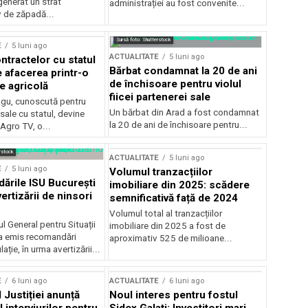
generat un strat
administrației au fost convenite...
v de zăpadă...
Sursă foto: Shutterstock
E
5 luni ago
ACTUALITATE
5 luni ago
ntractelor cu statul
Bărbat condamnat la 20 de ani
e afacerea printr-o
de închisoare pentru violul
e agricolă
fiicei partenerei sale
gu, cunoscută pentru
Un bărbat din Arad a fost condamnat
sale cu statul, devine
la 20 de ani de închisoare pentru...
 Agro TV, o...
rstock
ACTUALITATE
5 luni ago
E
5 luni ago
Volumul tranzacțiilor
rile ISU București
imobiliare din 2025: scădere
ertizării de ninsori
semnificativă față de 2024
Volumul total al tranzacțiilor
l General pentru Situații
imobiliare din 2025 a fost de
a emis recomandări
aproximativ 525 de milioane...
ție, în urma avertizării...
E
6 luni ago
ACTUALITATE
6 luni ago
 Justiției anunță
Noul interes pentru fostul