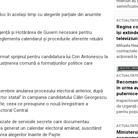
miercuri au 
semnificati
 loc în același timp cu alegerile parțiale din anumite
ACTUALITAT
Regina co
gență și Hotărârea de Guvern necesare pentru
își extind
televiziun
glementa calendarul și procedurile aferente reluării
Mihaela Nea
contractele 
firmat sprijinul pentru candidatura lui Crin Antonescu la
acționară la
e susținerea comună a formațiunilor politice care
Sursă foto: Shutte
ACTUALITAT
Recomandă
în urma av
embrie anularea procesului electoral anterior, după
puternice
actor statal” în campania candidatului Călin Georgescu.
Inspectoratu
itate, ceea ce presupune o nouă înregistrare a
de Urgență 
ectoral Central.
pentru popula
urnizate de serviciile secrete care documentau
ACTUALITAT
 a generat un calendar electoral amânat, suscitând
Ministerul
rea alegerilor înainte de Paște.