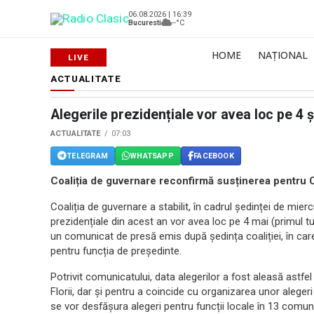
06.08.2026 | 16:39
Bucuresti
--°C
HOME
NAȚIONAL
ACTUALITATE
Alegerile prezidențiale vor avea loc pe 4 
ACTUALITATE
07:03
TELEGRAM
WHATSAPP
FACEBOOK
Coaliția de guvernare reconfirmă susținerea pentru
Coaliția de guvernare a stabilit, în cadrul ședinței de mierc
prezidențiale din acest an vor avea loc pe 4 mai (primul tur
un comunicat de presă emis după ședința coaliției, în car
pentru funcția de președinte.
Potrivit comunicatului, data alegerilor a fost aleasă astfe
Florii, dar și pentru a coincide cu organizarea unor alegeri
se vor desfășura alegeri pentru funcții locale în 13 comun