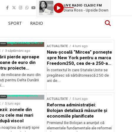
LIVE RADIO CLASIC FM
Diana Ross - Upside Down
SPORT
RADIO
rstock
ACTUALITATE
4 luni ago
E
3 săptămâni ago
Nava-școală “Mircea” pornește
ării pierde aproape
spre New York pentru a marca
ioane de euro din
Freedom250, cea de-a 250-a
tru proiecte
aniversare a Statelor Unite
În contextul în care Statele Unite se
de milioane de euro din
pregătesc să sărbătorească 250 de
ți pentru Delta Dunării
ani de...
...
rstock
ACTUALITATE
5 luni ago
E
5 luni ago
Reforma administrației:
ezii: zonele din
Bolojan detaliază măsurile și
u cele mai mari
economiile planificate
după viscol
Premierul Ilie Bolojan a anunțat că
n noaptea de marți spre
elementele fundamentale ale reformei