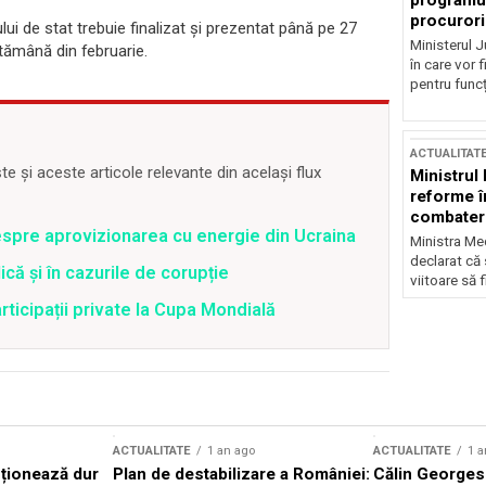
programul
procurori
tului de stat trebuie finalizat și prezentat până pe 27
Ministerul Ju
tămână din februarie.
în care vor f
pentru funcți
ACTUALITAT
 și aceste articole relevante din același flux
Ministrul
reforme î
combaterea
spre aprovizionarea cu energie din Ucraina
Ministra Med
declarat că
că și în cazurile de corupție
viitoare să 
articipații private la Cupa Mondială
ACTUALITATE
1 an ago
ACTUALITATE
1 a
cționează dur
Plan de destabilizare a României:
Călin Georgesc