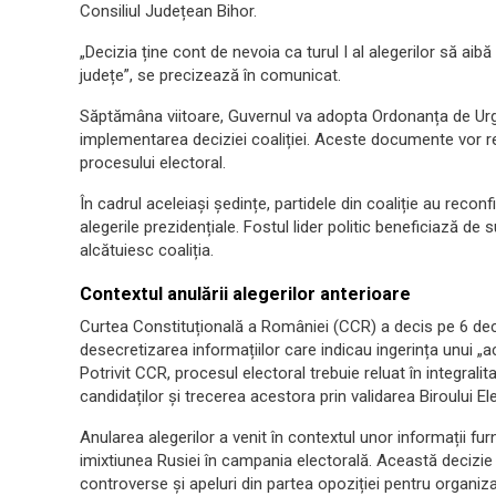
Consiliul Județean Bihor.
„Decizia ține cont de nevoia ca turul I al alegerilor să aibă
județe”, se precizează în comunicat.
Săptămâna viitoare, Guvernul va adopta Ordonanța de Ur
implementarea deciziei coaliției. Aceste documente vor re
procesului electoral.
În cadrul aceleiași ședințe, partidele din coaliție au recon
alegerile prezidențiale. Fostul lider politic beneficiază d
alcătuiesc coaliția.
Contextul anulării alegerilor anterioare
Curtea Constituțională a României (CCR) a decis pe 6 dec
desecretizarea informațiilor care indicau ingerința unui „
Potrivit CCR, procesul electoral trebuie reluat în integral
candidaților și trecerea acestora prin validarea Biroului El
Anularea alegerilor a venit în contextul unor informații f
imixtiunea Rusiei în campania electorală. Această decizie
controverse și apeluri din partea opoziției pentru organiza