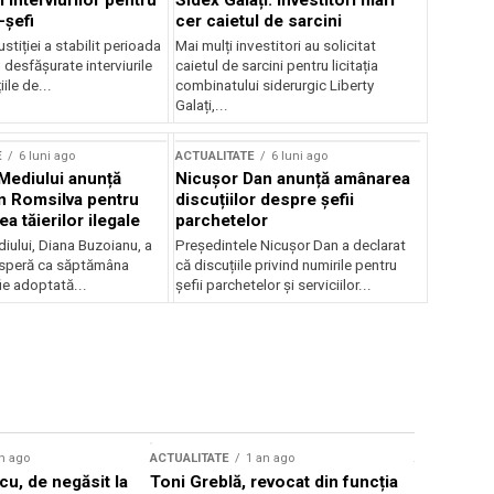
 interviurilor pentru
Sidex Galați: Investitori mari
-șefi
cer caietul de sarcini
stiției a stabilit perioada
Mai mulți investitori au solicitat
i desfășurate interviurile
caietul de sarcini pentru licitația
ile de...
combinatului siderurgic Liberty
Galați,...
E
6 luni ago
ACTUALITATE
6 luni ago
 Mediului anunță
Nicușor Dan anunță amânarea
n Romsilva pentru
discuțiilor despre șefii
 tăierilor ilegale
parchetelor
iului, Diana Buzoianu, a
Președintele Nicușor Dan a declarat
 speră ca săptămâna
că discuțiile privind numirile pentru
fie adoptată...
șefii parchetelor și serviciilor...
n ago
ACTUALITATE
1 an ago
ACTUALITATE
u, de negăsit la
Toni Greblă, revocat din funcția
Ilie Boloj