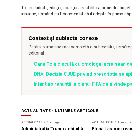
Tot în cadrul ședinței, coaliția a stabilit că proiectul buge
ianuarie, urmând ca Parlamentul să îl adopte în prima săp
Context și subiecte conexe
Pentru o imagine mai completă a subiectului, urmărește
editorial.
Oana Țoiu discută cu omologul ucrainean de
DNA: Decizia CJUE privind prescripția se apli
Infantino renunță la planul FIFA de a vinde p
ACTUALITATE - ULTIMELE ARTICOLE
ACTUALITATE
1 an ago
ACTUALITATE
1 an ago
Administrația Trump schimbă
Elena Lasconi rea