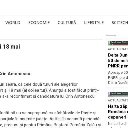
WORLD
ECONOMIE
CULTURĂ
LIFESTYLE
SCITECH
Sursă foto: Shutte
și 18 mai
ACTUALITAT
Delta Dun
50 de mil
PNRR pen
esențiale
Aproape 50 
 Crin Antonescu
PNRR, pierdu
Delta Dunării
uri seara, că cele două tururi ale alegerilor
) și 18 mai (al doilea tur). Anunțul a fost făcut printr-
Sursă foto: Shutte
e s-a reconfirmat și candidatura lui Crin Antonescu
ACTUALITAT
Harta zăp
România c
l încât să nu se suprapună cu sărbătorile de Paște și
depuneri 
 parțiale în anumite județe. Astfel, în această perioadă
Ninsorile di
e, precum și pentru Primăria Bușteni, Primăria Zalău și